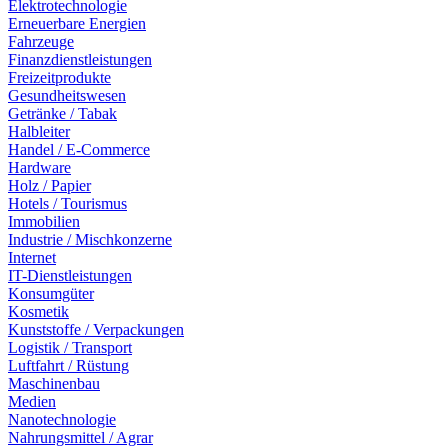
Elektrotechnologie
Erneuerbare Energien
Fahrzeuge
Finanzdienstleistungen
Freizeitprodukte
Gesundheitswesen
Getränke / Tabak
Halbleiter
Handel / E-Commerce
Hardware
Holz / Papier
Hotels / Tourismus
Immobilien
Industrie / Mischkonzerne
Internet
IT-Dienstleistungen
Konsumgüter
Kosmetik
Kunststoffe / Verpackungen
Logistik / Transport
Luftfahrt / Rüstung
Maschinenbau
Medien
Nanotechnologie
Nahrungsmittel / Agrar