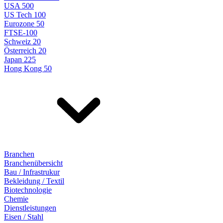
USA 500
US Tech 100
Eurozone 50
FTSE-100
Schweiz 20
Österreich 20
Japan 225
Hong Kong 50
Branchen
Branchenübersicht
Bau / Infrastrukur
Bekleidung / Textil
Biotechnologie
Chemie
Dienstleistungen
Eisen / Stahl