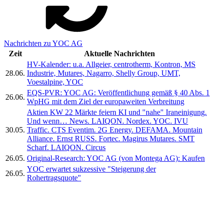
Nachrichten zu YOC AG
Zeit
Aktuelle Nachrichten
HV-Kalender: u.a. Allgeier, centrotherm, Kontron, MS
28.06.
Industrie, Mutares, Nagarro, Shelly Group, UMT,
Voestalpine, YOC
EQS-PVR: YOC AG: Veröffentlichung gemäß § 40 Abs. 1
26.06.
WpHG mit dem Ziel der europaweiten Verbreitung
Aktien KW 22 Märkte feiern KI und "nahe" Iraneinigung.
Und wenn… News. LAIQON. Nordex. YOC. IVU
30.05.
Traffic. CTS Eventim. 2G Energy. DEFAMA. Mountain
Alliance. Ernst RUSS. Fortec. Magirus Mutares. SMT
Scharf. LAIQON. Circus
26.05.
Original-Research: YOC AG (von Montega AG): Kaufen
YOC erwartet sukzessive "Steigerung der
26.05.
Rohertragsquote"