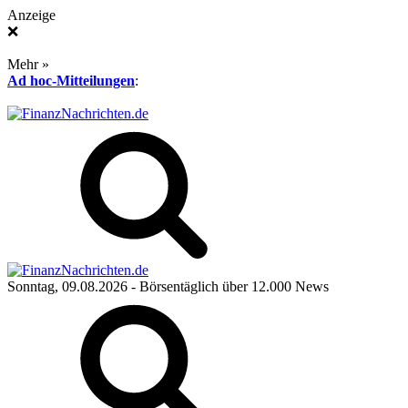
Anzeige
❌
Mehr »
Ad hoc-Mitteilungen
:
Sonntag, 09.08.2026
- Börsentäglich über 12.000 News