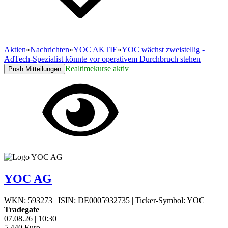
Aktien
»
Nachrichten
»
YOC AKTIE
»
YOC wächst zweistellig -
AdTech-Spezialist könnte vor operativem Durchbruch stehen
Realtimekurse aktiv
Push Mitteilungen
YOC AG
WKN: 593273
|
ISIN: DE0005932735
|
Ticker-Symbol: YOC
Tradegate
07.08.26
|
10:30
5,440
Euro