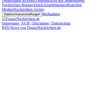
Deutschland 40
Xetra-Orderbuch
Ad hoc-Mitteilungen
Nachrichten Börsen
Aktien-Empfehlungen
Branchen
Medien
Nachrichten-Archiv
Mediadaten
Datenschutzeinstellungen
Impressum | AGB | Disclaimer | Datenschutz
RSS-News von FinanzNachrichten.de