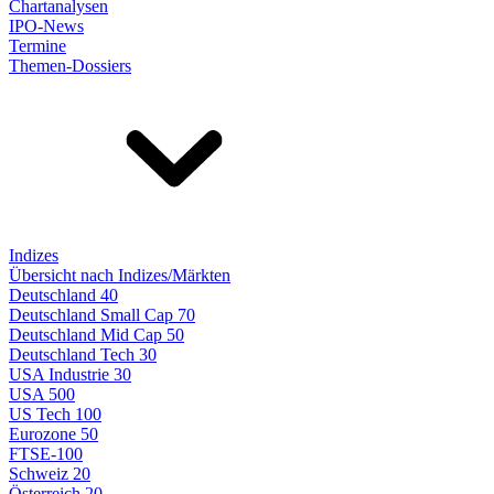
Chartanalysen
IPO-News
Termine
Themen-Dossiers
Indizes
Übersicht nach Indizes/Märkten
Deutschland 40
Deutschland Small Cap 70
Deutschland Mid Cap 50
Deutschland Tech 30
USA Industrie 30
USA 500
US Tech 100
Eurozone 50
FTSE-100
Schweiz 20
Österreich 20