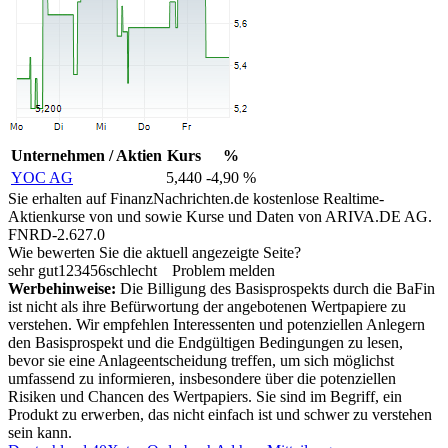
Unternehmen / Aktien
Kurs
%
YOC AG
5,440
-4,90 %
Sie erhalten auf FinanzNachrichten.de kostenlose Realtime-
Aktienkurse von
und
sowie Kurse und Daten von
ARIVA.DE AG
.
FNRD-2.627.0
Wie bewerten Sie die aktuell angezeigte Seite?
sehr gut
1
2
3
4
5
6
schlecht
Problem melden
Werbehinweise:
Die Billigung des Basisprospekts durch die BaFin
ist nicht als ihre Befürwortung der angebotenen Wertpapiere zu
verstehen. Wir empfehlen Interessenten und potenziellen Anlegern
den Basisprospekt und die Endgültigen Bedingungen zu lesen,
bevor sie eine Anlageentscheidung treffen, um sich möglichst
umfassend zu informieren, insbesondere über die potenziellen
Risiken und Chancen des Wertpapiers. Sie sind im Begriff, ein
Produkt zu erwerben, das nicht einfach ist und schwer zu verstehen
sein kann.