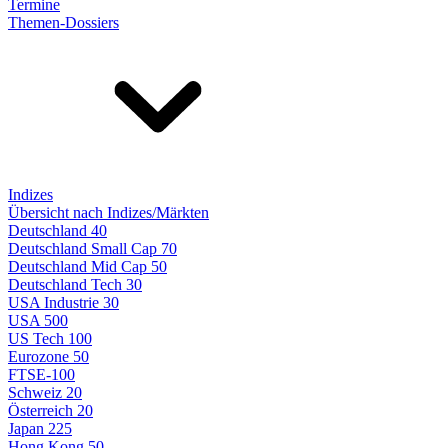
Termine
Themen-Dossiers
Indizes
Übersicht nach Indizes/Märkten
Deutschland 40
Deutschland Small Cap 70
Deutschland Mid Cap 50
Deutschland Tech 30
USA Industrie 30
USA 500
US Tech 100
Eurozone 50
FTSE-100
Schweiz 20
Österreich 20
Japan 225
Hong Kong 50