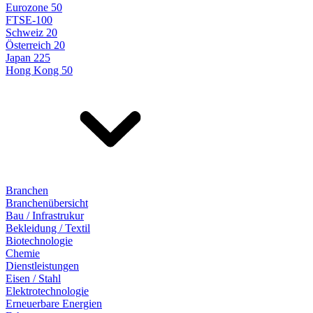
Eurozone 50
FTSE-100
Schweiz 20
Österreich 20
Japan 225
Hong Kong 50
Branchen
Branchenübersicht
Bau / Infrastrukur
Bekleidung / Textil
Biotechnologie
Chemie
Dienstleistungen
Eisen / Stahl
Elektrotechnologie
Erneuerbare Energien