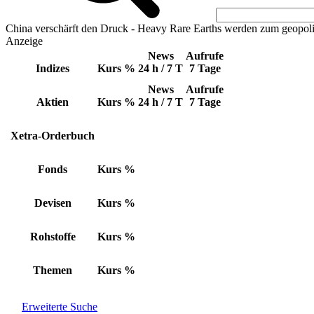
China verschärft den Druck - Heavy Rare Earths werden zum geopoli
Anzeige
News
Aufrufe
Indizes
Kurs
%
24 h / 7 T
7 Tage
News
Aufrufe
Aktien
Kurs
%
24 h / 7 T
7 Tage
Xetra-Orderbuch
Fonds
Kurs
%
Devisen
Kurs
%
Rohstoffe
Kurs
%
Themen
Kurs
%
Erweiterte Suche