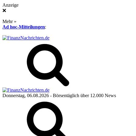
Anzeige
❌
Mehr »
Ad hoc-Mitteilungen
:
Donnerstag, 06.08.2026
- Börsentäglich über 12.000 News