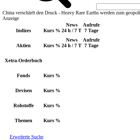
China verschärft den Druck - Heavy Rare Earths werden zum geopoli
Anzeige
News
Aufrufe
Indizes
Kurs
%
24 h / 7 T
7 Tage
News
Aufrufe
Aktien
Kurs
%
24 h / 7 T
7 Tage
Xetra-Orderbuch
Fonds
Kurs
%
Devisen
Kurs
%
Rohstoffe
Kurs
%
Themen
Kurs
%
Erweiterte Suche