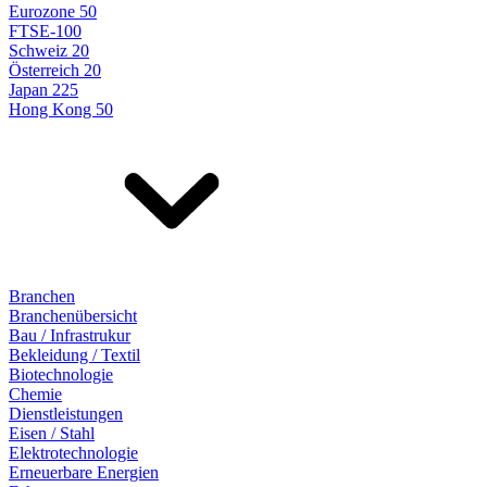
Eurozone 50
FTSE-100
Schweiz 20
Österreich 20
Japan 225
Hong Kong 50
Branchen
Branchenübersicht
Bau / Infrastrukur
Bekleidung / Textil
Biotechnologie
Chemie
Dienstleistungen
Eisen / Stahl
Elektrotechnologie
Erneuerbare Energien