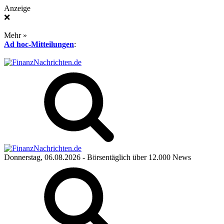
Anzeige
❌
Mehr »
Ad hoc-Mitteilungen
:
Donnerstag, 06.08.2026
- Börsentäglich über 12.000 News