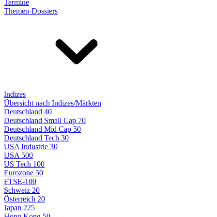
Termine
Themen-Dossiers
Indizes
Übersicht nach Indizes/Märkten
Deutschland 40
Deutschland Small Cap 70
Deutschland Mid Cap 50
Deutschland Tech 30
USA Industrie 30
USA 500
US Tech 100
Eurozone 50
FTSE-100
Schweiz 20
Österreich 20
Japan 225
Hong Kong 50