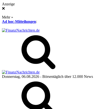
Anzeige
❌
Mehr »
Ad hoc-Mitteilungen
:
Donnerstag, 06.08.2026
- Börsentäglich über 12.000 News