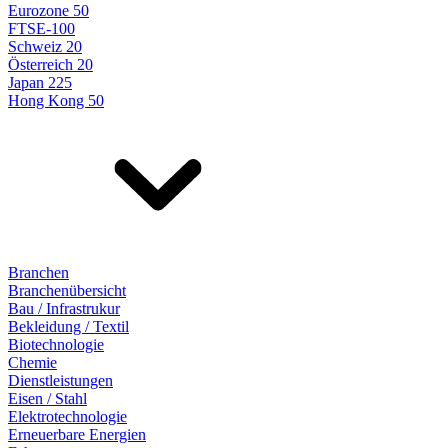
Eurozone 50
FTSE-100
Schweiz 20
Österreich 20
Japan 225
Hong Kong 50
Branchen
Branchenübersicht
Bau / Infrastrukur
Bekleidung / Textil
Biotechnologie
Chemie
Dienstleistungen
Eisen / Stahl
Elektrotechnologie
Erneuerbare Energien