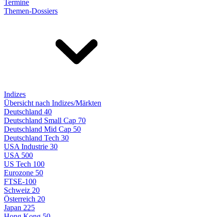
Termine
Themen-Dossiers
Indizes
Übersicht nach Indizes/Märkten
Deutschland 40
Deutschland Small Cap 70
Deutschland Mid Cap 50
Deutschland Tech 30
USA Industrie 30
USA 500
US Tech 100
Eurozone 50
FTSE-100
Schweiz 20
Österreich 20
Japan 225
Hong Kong 50