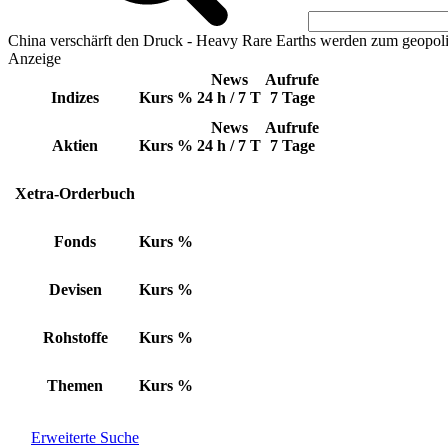
China verschärft den Druck - Heavy Rare Earths werden zum geopoli
Anzeige
News
Aufrufe
Indizes
Kurs
%
24 h / 7 T
7 Tage
News
Aufrufe
Aktien
Kurs
%
24 h / 7 T
7 Tage
Xetra-Orderbuch
Fonds
Kurs
%
Devisen
Kurs
%
Rohstoffe
Kurs
%
Themen
Kurs
%
Erweiterte Suche