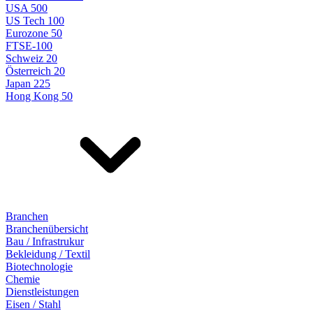
USA 500
US Tech 100
Eurozone 50
FTSE-100
Schweiz 20
Österreich 20
Japan 225
Hong Kong 50
Branchen
Branchenübersicht
Bau / Infrastrukur
Bekleidung / Textil
Biotechnologie
Chemie
Dienstleistungen
Eisen / Stahl