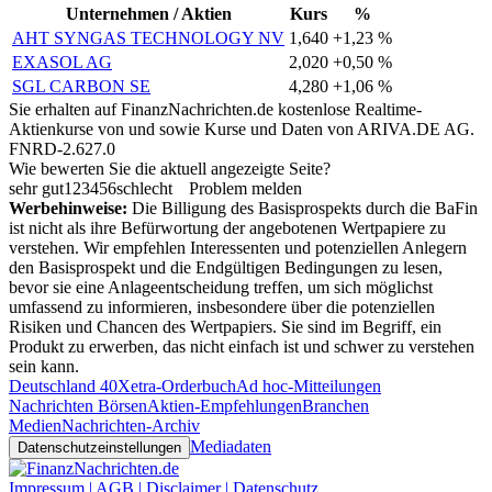
Unternehmen / Aktien
Kurs
%
AHT SYNGAS TECHNOLOGY NV
1,640
+1,23 %
EXASOL AG
2,020
+0,50 %
SGL CARBON SE
4,280
+1,06 %
Sie erhalten auf FinanzNachrichten.de kostenlose Realtime-
Aktienkurse von
und
sowie Kurse und Daten von
ARIVA.DE AG
.
FNRD-2.627.0
Wie bewerten Sie die aktuell angezeigte Seite?
sehr gut
1
2
3
4
5
6
schlecht
Problem melden
Werbehinweise:
Die Billigung des Basisprospekts durch die BaFin
ist nicht als ihre Befürwortung der angebotenen Wertpapiere zu
verstehen. Wir empfehlen Interessenten und potenziellen Anlegern
den Basisprospekt und die Endgültigen Bedingungen zu lesen,
bevor sie eine Anlageentscheidung treffen, um sich möglichst
umfassend zu informieren, insbesondere über die potenziellen
Risiken und Chancen des Wertpapiers. Sie sind im Begriff, ein
Produkt zu erwerben, das nicht einfach ist und schwer zu verstehen
sein kann.
Deutschland 40
Xetra-Orderbuch
Ad hoc-Mitteilungen
Nachrichten Börsen
Aktien-Empfehlungen
Branchen
Medien
Nachrichten-Archiv
Mediadaten
Datenschutzeinstellungen
Impressum | AGB | Disclaimer | Datenschutz