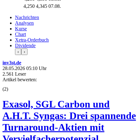
4,250
4,345
07.08.
Nachrichten
Analysen
Kurse
Chart
Xetra-Orderbuch
Dividende
‹
›
inv3st.de
28.05.2026 05:10 Uhr
2.561 Leser
Artikel bewerten:
(
2
)
Exasol, SGL Carbon und
A.H.T. Syngas: Drei spannende
Turnaround-Aktien mit
Vervielfacherpotenzial