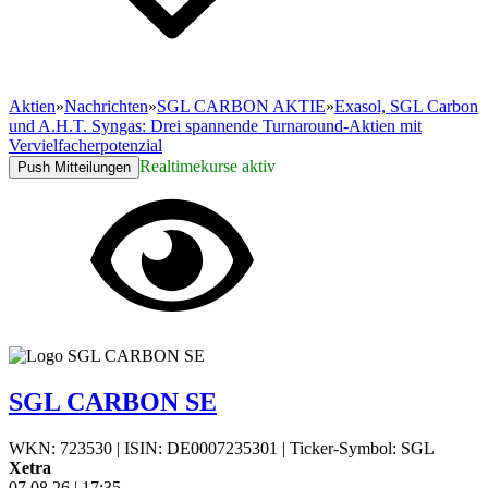
Aktien
»
Nachrichten
»
SGL CARBON AKTIE
»
Exasol, SGL Carbon
und A.H.T. Syngas: Drei spannende Turnaround-Aktien mit
Vervielfacherpotenzial
Realtimekurse aktiv
Push Mitteilungen
SGL CARBON SE
WKN: 723530
|
ISIN: DE0007235301
|
Ticker-Symbol: SGL
Xetra
07.08.26
|
17:35