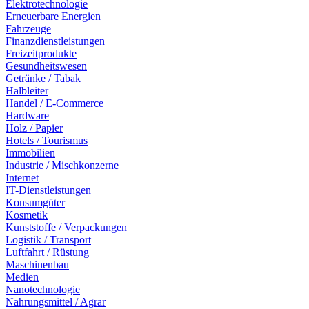
Elektrotechnologie
Erneuerbare Energien
Fahrzeuge
Finanzdienstleistungen
Freizeitprodukte
Gesundheitswesen
Getränke / Tabak
Halbleiter
Handel / E-Commerce
Hardware
Holz / Papier
Hotels / Tourismus
Immobilien
Industrie / Mischkonzerne
Internet
IT-Dienstleistungen
Konsumgüter
Kosmetik
Kunststoffe / Verpackungen
Logistik / Transport
Luftfahrt / Rüstung
Maschinenbau
Medien
Nanotechnologie
Nahrungsmittel / Agrar