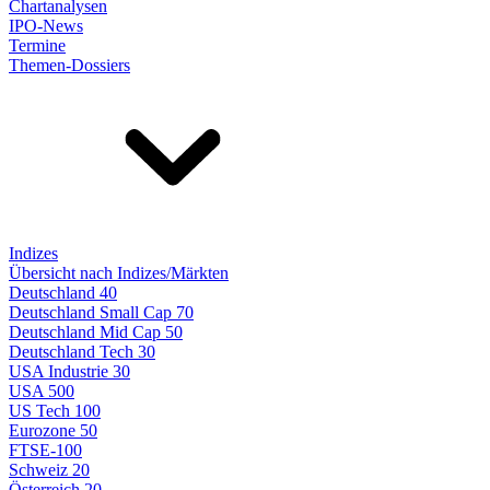
Chartanalysen
IPO-News
Termine
Themen-Dossiers
Indizes
Übersicht nach Indizes/Märkten
Deutschland 40
Deutschland Small Cap 70
Deutschland Mid Cap 50
Deutschland Tech 30
USA Industrie 30
USA 500
US Tech 100
Eurozone 50
FTSE-100
Schweiz 20
Österreich 20