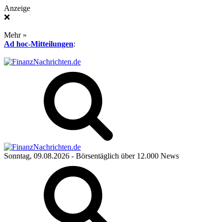
Anzeige
❌
Mehr »
Ad hoc-Mitteilungen
:
Sonntag, 09.08.2026
- Börsentäglich über 12.000 News