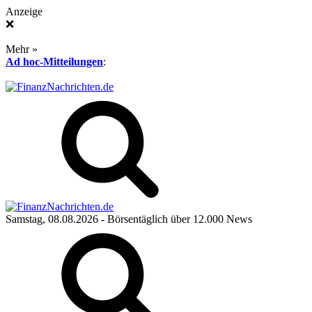
Anzeige
❌
Mehr »
Ad hoc-Mitteilungen
:
Samstag, 08.08.2026
- Börsentäglich über 12.000 News