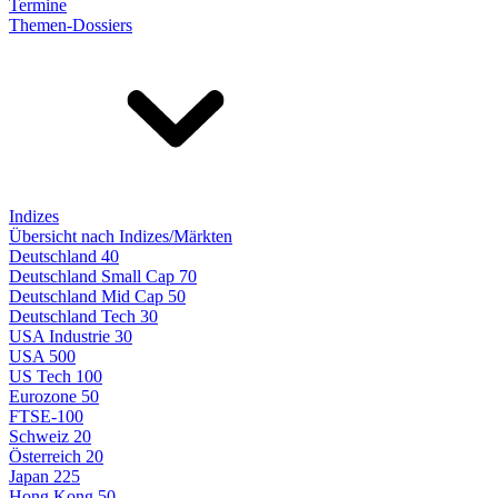
Termine
Themen-Dossiers
Indizes
Übersicht nach Indizes/Märkten
Deutschland 40
Deutschland Small Cap 70
Deutschland Mid Cap 50
Deutschland Tech 30
USA Industrie 30
USA 500
US Tech 100
Eurozone 50
FTSE-100
Schweiz 20
Österreich 20
Japan 225
Hong Kong 50