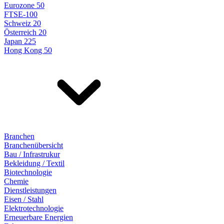
Eurozone 50
FTSE-100
Schweiz 20
Österreich 20
Japan 225
Hong Kong 50
Branchen
Branchenübersicht
Bau / Infrastrukur
Bekleidung / Textil
Biotechnologie
Chemie
Dienstleistungen
Eisen / Stahl
Elektrotechnologie
Erneuerbare Energien