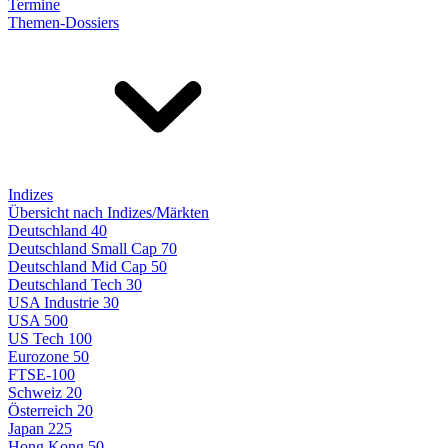
Termine
Themen-Dossiers
Indizes
Übersicht nach Indizes/Märkten
Deutschland 40
Deutschland Small Cap 70
Deutschland Mid Cap 50
Deutschland Tech 30
USA Industrie 30
USA 500
US Tech 100
Eurozone 50
FTSE-100
Schweiz 20
Österreich 20
Japan 225
Hong Kong 50