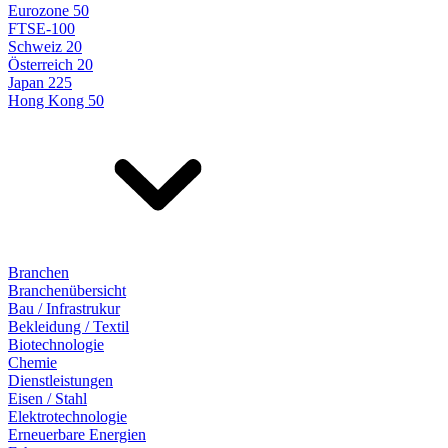
Eurozone 50
FTSE-100
Schweiz 20
Österreich 20
Japan 225
Hong Kong 50
Branchen
Branchenübersicht
Bau / Infrastrukur
Bekleidung / Textil
Biotechnologie
Chemie
Dienstleistungen
Eisen / Stahl
Elektrotechnologie
Erneuerbare Energien