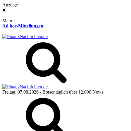
Anzeige
❌
Mehr »
Ad hoc-Mitteilungen
:
Freitag, 07.08.2026
- Börsentäglich über 12.000 News