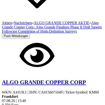
Aktien
»
Nachrichten
»
ALGO GRANDE COPPER AKTIE
»
Algo
Grande Copper Corp.: Algo Grande Finalizes Phase II Drill Targets
Following Completion of High-Definition Surveys
Push Mitteilungen
ALGO GRANDE COPPER CORP
WKN: A41UK1
|
ISIN: CA0156071049
|
Ticker-Symbol: KM00
Frankfurt
07.08.26
|
15:40
0,350
Euro