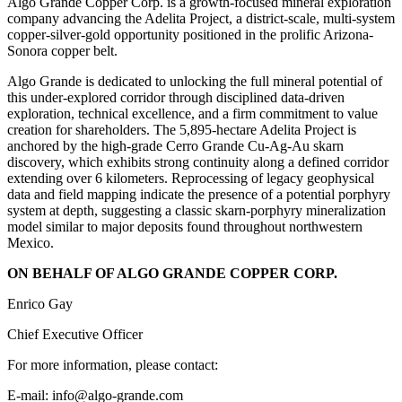
Algo Grande Copper Corp. is a growth-focused mineral exploration
company advancing the Adelita Project, a district-scale, multi-system
copper-silver-gold opportunity positioned in the prolific Arizona-
Sonora copper belt.
Algo Grande is dedicated to unlocking the full mineral potential of
this under-explored corridor through disciplined data-driven
exploration, technical excellence, and a firm commitment to value
creation for shareholders. The 5,895-hectare Adelita Project is
anchored by the high-grade Cerro Grande Cu-Ag-Au skarn
discovery, which exhibits strong continuity along a defined corridor
extending over 6 kilometers. Reprocessing of legacy geophysical
data and field mapping indicate the presence of a potential porphyry
system at depth, suggesting a classic skarn-porphyry mineralization
model similar to major deposits found throughout northwestern
Mexico.
ON BEHALF OF ALGO GRANDE COPPER CORP.
Enrico Gay
Chief Executive Officer
For more information, please contact:
E-mail: info@algo-grande.com