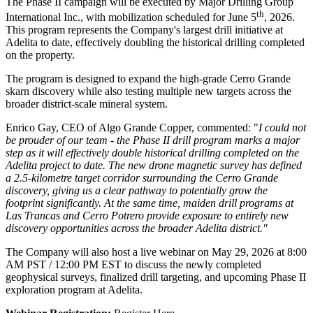
The Phase II campaign will be executed by Major Drilling Group
th
International Inc., with mobilization scheduled for June 5
, 2026.
This program represents the Company's largest drill initiative at
Adelita to date, effectively doubling the historical drilling completed
on the property.
The program is designed to expand the high-grade Cerro Grande
skarn discovery while also testing multiple new targets across the
broader district-scale mineral system.
Enrico Gay, CEO of Algo Grande Copper, commented: "
I could not
be prouder of our team - the
Phase II drill program marks a major
step as it will effectively double historical drilling completed on the
Adelita project to date. The new drone magnetic survey has defined
a 2.5-kilometre target corridor surrounding the Cerro Grande
discovery, giving us a clear pathway to potentially grow the
footprint significantly. At the same time, maiden drill programs at
Las Trancas and Cerro Potrero provide exposure to entirely new
discovery opportunities across the broader Adelita district."
The Company will also host a live webinar on May 29, 2026 at 8:00
AM PST / 12:00 PM EST to discuss the newly completed
geophysical surveys, finalized drill targeting, and upcoming Phase II
exploration program at Adelita.