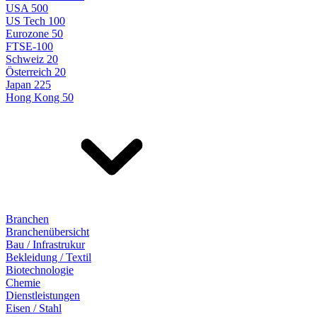
USA 500
US Tech 100
Eurozone 50
FTSE-100
Schweiz 20
Österreich 20
Japan 225
Hong Kong 50
Branchen
Branchenübersicht
Bau / Infrastrukur
Bekleidung / Textil
Biotechnologie
Chemie
Dienstleistungen
Eisen / Stahl