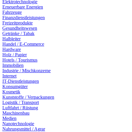
Elektrotechnologie
Erneuerbare Energien
Fahrzeuge
Finanzdienstleistungen
Freizeitprodukte
Gesundheitswesen
Getränke / Tabak
Halbleiter
Handel / E-Commerce
Hardware
Holz / Papier
Hotels / Tourismus
Immobilien
Industrie / Mischkonzerne
Internet
IT-Dienstleistungen
Konsumgüter
Kosmetik
Kunststoffe / Verpackungen
Logistik / Transport
Luftfahrt / Rüstung
Maschinenbau
Medien
Nanotechnologie
Nahrungsmittel / Agrar