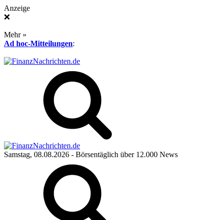
Anzeige
❌
Mehr »
Ad hoc-Mitteilungen
:
Samstag, 08.08.2026
- Börsentäglich über 12.000 News