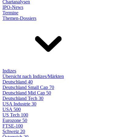
Chartanalysen
IPO-News
Termine
Themen-Dossiers
Indizes
Übersicht nach Indizes/Märkten
Deutschland 40
Deutschland Small Cap 70
Deutschland Mid Cap 50
Deutschland Tech 30
USA Industrie 30
USA 500
US Tech 100
Eurozone 50
FTSE-100
Schweiz 20
Österreich 20