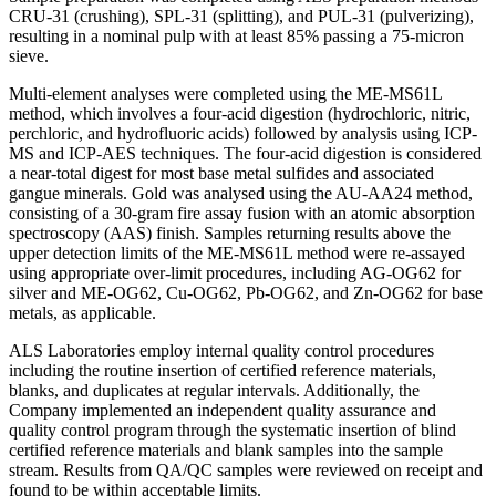
CRU-31 (crushing), SPL-31 (splitting), and PUL-31 (pulverizing),
resulting in a nominal pulp with at least 85% passing a 75-micron
sieve.
Multi-element analyses were completed using the ME-MS61L
method, which involves a four-acid digestion (hydrochloric, nitric,
perchloric, and hydrofluoric acids) followed by analysis using ICP-
MS and ICP-AES techniques. The four-acid digestion is considered
a near-total digest for most base metal sulfides and associated
gangue minerals. Gold was analysed using the AU-AA24 method,
consisting of a 30-gram fire assay fusion with an atomic absorption
spectroscopy (AAS) finish. Samples returning results above the
upper detection limits of the ME-MS61L method were re-assayed
using appropriate over-limit procedures, including AG-OG62 for
silver and ME-OG62, Cu-OG62, Pb-OG62, and Zn-OG62 for base
metals, as applicable.
ALS Laboratories employ internal quality control procedures
including the routine insertion of certified reference materials,
blanks, and duplicates at regular intervals. Additionally, the
Company implemented an independent quality assurance and
quality control program through the systematic insertion of blind
certified reference materials and blank samples into the sample
stream. Results from QA/QC samples were reviewed on receipt and
found to be within acceptable limits.