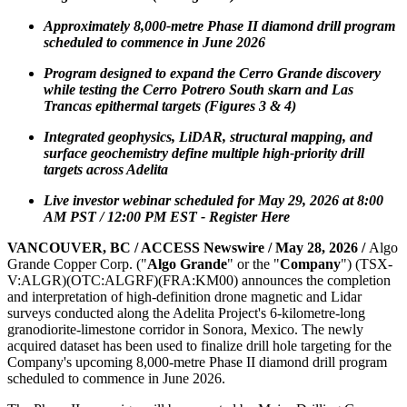
Approximately 8,000-metre Phase II diamond drill program
scheduled to commence in June 2026
Program designed to expand the Cerro Grande discovery
while testing the Cerro Potrero South skarn and Las
Trancas epithermal targets (Figures 3 & 4)
Integrated geophysics, LiDAR, structural mapping, and
surface geochemistry define multiple high-priority drill
targets across Adelita
Live investor webinar scheduled for May 29, 2026 at 8:00
AM PST / 12:00 PM EST -
Register Here
VANCOUVER, BC / ACCESS Newswire / May 28, 2026 /
Algo
Grande Copper Corp. ("
Algo Grande
" or the "
Company
") (TSX-
V:ALGR)(OTC:ALGRF)(FRA:KM00) announces the completion
and interpretation of high-definition drone magnetic and Lidar
surveys conducted along the Adelita Project's 6-kilometre-long
granodiorite-limestone corridor in Sonora, Mexico. The newly
acquired dataset has been used to finalize drill hole targeting for the
Company's upcoming 8,000-metre Phase II diamond drill program
scheduled to commence in June 2026.