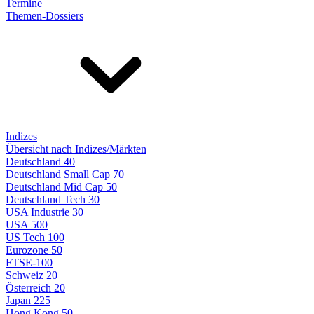
Termine
Themen-Dossiers
Indizes
Übersicht nach Indizes/Märkten
Deutschland 40
Deutschland Small Cap 70
Deutschland Mid Cap 50
Deutschland Tech 30
USA Industrie 30
USA 500
US Tech 100
Eurozone 50
FTSE-100
Schweiz 20
Österreich 20
Japan 225
Hong Kong 50