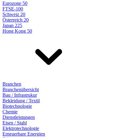
Eurozone 50
FTSE-100
Schweiz 20
Österreich 20
Japan 225
Hong Kong 50
Branchen
Branchenübersicht
Bau / Infrastrukur
Bekleidung / Textil
Biotechnologie
Chemie
Dienstleistungen
Eisen / Stahl
Elektrotechnologie
Erneuerbare Energien