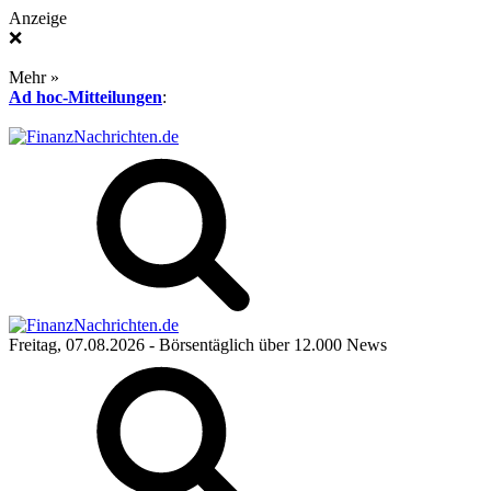
Anzeige
❌
Mehr »
Ad hoc-Mitteilungen
:
Freitag, 07.08.2026
- Börsentäglich über 12.000 News