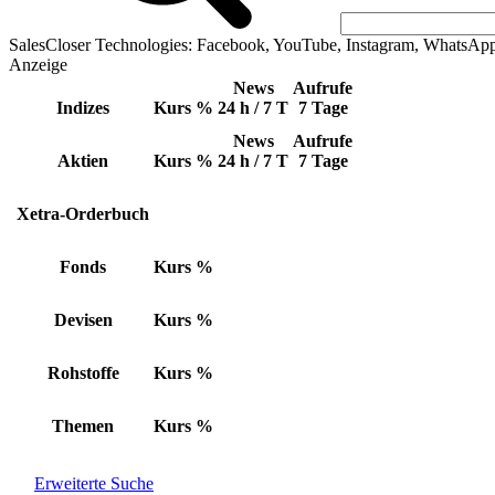
SalesCloser Technologies: Facebook, YouTube, Instagram, WhatsAp
Anzeige
News
Aufrufe
Indizes
Kurs
%
24 h / 7 T
7 Tage
News
Aufrufe
Aktien
Kurs
%
24 h / 7 T
7 Tage
Xetra-Orderbuch
Fonds
Kurs
%
Devisen
Kurs
%
Rohstoffe
Kurs
%
Themen
Kurs
%
Erweiterte Suche