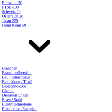
Eurozone 50
FTSE-100
Schweiz 20
Österreich 20
Japan 225
Hong Kong 50
Branchen
Branchenübersicht
Bau / Infrastrukur
Bekleidung / Textil
Biotechnologie
Chemie
Dienstleistungen
Eisen / Stahl
Elektrotechnologie
Erneuerbare Energien