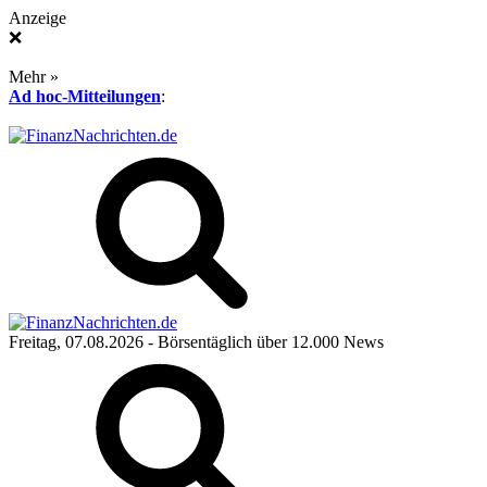
Anzeige
❌
Mehr »
Ad hoc-Mitteilungen
:
Freitag, 07.08.2026
- Börsentäglich über 12.000 News