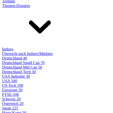
Termine
Themen-Dossiers
Indizes
Übersicht nach Indizes/Märkten
Deutschland 40
Deutschland Small Cap 70
Deutschland Mid Cap 50
Deutschland Tech 30
USA Industrie 30
USA 500
US Tech 100
Eurozone 50
FTSE-100
Schweiz 20
Österreich 20
Japan 225
Hong Kong 50