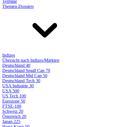
Termine
Themen-Dossiers
Indizes
Übersicht nach Indizes/Märkten
Deutschland 40
Deutschland Small Cap 70
Deutschland Mid Cap 50
Deutschland Tech 30
USA Industrie 30
USA 500
US Tech 100
Eurozone 50
FTSE-100
Schweiz 20
Österreich 20
Japan 225
Hong Kong 50