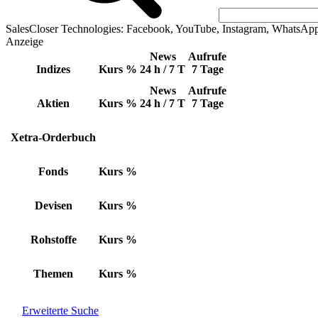
SalesCloser Technologies: Facebook, YouTube, Instagram, WhatsAp
Anzeige
News
Aufrufe
Indizes
Kurs
%
24 h / 7 T
7 Tage
News
Aufrufe
Aktien
Kurs
%
24 h / 7 T
7 Tage
Xetra-Orderbuch
Fonds
Kurs
%
Devisen
Kurs
%
Rohstoffe
Kurs
%
Themen
Kurs
%
Erweiterte Suche