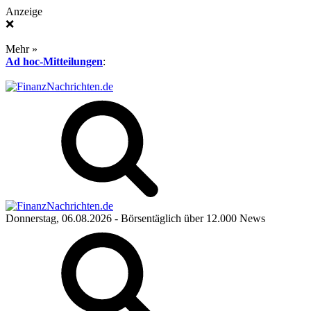
Anzeige
❌
Mehr »
Ad hoc-Mitteilungen
:
Donnerstag, 06.08.2026
- Börsentäglich über 12.000 News