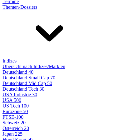
Termine
Themen-Dossiers
Indizes
Übersicht nach Indizes/Märkten
Deutschland 40
Deutschland Small Cap 70
Deutschland Mid Cap 50
Deutschland Tech 30
USA Industrie 30
USA 500
US Tech 100
Eurozone 50
FTSE-100
Schweiz 20
Österreich 20
Japan 225
Hong Kong 50