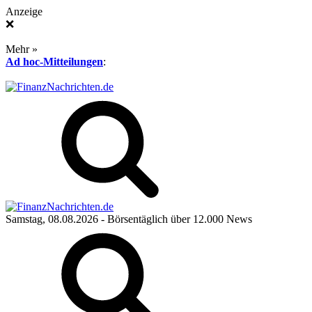
Anzeige
❌
Mehr »
Ad hoc-Mitteilungen
:
Samstag, 08.08.2026
- Börsentäglich über 12.000 News