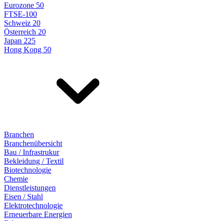
Eurozone 50
FTSE-100
Schweiz 20
Österreich 20
Japan 225
Hong Kong 50
Branchen
Branchenübersicht
Bau / Infrastrukur
Bekleidung / Textil
Biotechnologie
Chemie
Dienstleistungen
Eisen / Stahl
Elektrotechnologie
Erneuerbare Energien