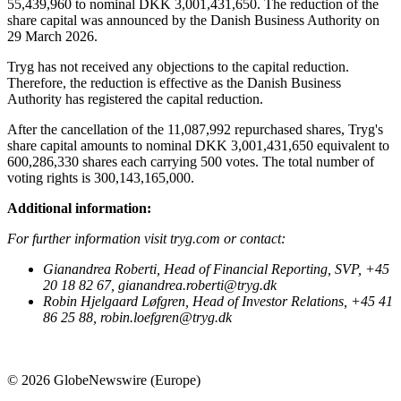
55,439,960 to nominal DKK 3,001,431,650. The reduction of the
share capital was announced by the Danish Business Authority on
29 March 2026.
Tryg has not received any objections to the capital reduction.
Therefore, the reduction is effective as the Danish Business
Authority has registered the capital reduction.
After the cancellation of the 11,087,992 repurchased shares, Tryg's
share capital amounts to nominal DKK 3,001,431,650 equivalent to
600,286,330 shares each carrying 500 votes. The total number of
voting rights is 300,143,165,000.
Additional information:
For further information visit
tryg.com
or contact:
Gianandrea Roberti, Head of Financial Reporting, SVP, +45
20 18 82 67,
gianandrea.roberti@tryg.dk
Robin Hjelgaard Løfgren, Head of Investor Relations, +45 41
86 25 88,
robin.loefgren@tryg.dk
© 2026 GlobeNewswire (Europe)