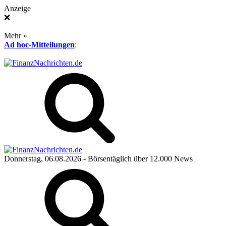
Anzeige
❌
Mehr »
Ad hoc-Mitteilungen
:
Donnerstag, 06.08.2026
- Börsentäglich über 12.000 News