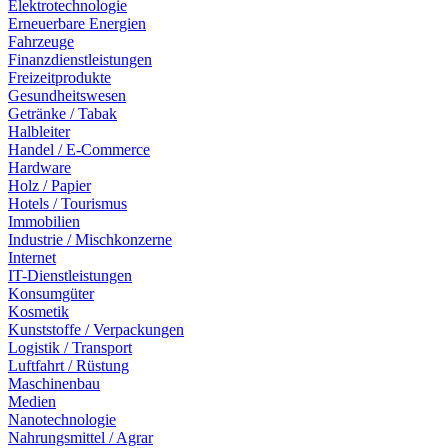
Elektrotechnologie
Erneuerbare Energien
Fahrzeuge
Finanzdienstleistungen
Freizeitprodukte
Gesundheitswesen
Getränke / Tabak
Halbleiter
Handel / E-Commerce
Hardware
Holz / Papier
Hotels / Tourismus
Immobilien
Industrie / Mischkonzerne
Internet
IT-Dienstleistungen
Konsumgüter
Kosmetik
Kunststoffe / Verpackungen
Logistik / Transport
Luftfahrt / Rüstung
Maschinenbau
Medien
Nanotechnologie
Nahrungsmittel / Agrar