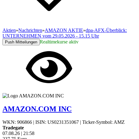
Aktien
»
Nachrichten
»
AMAZON AKTIE
»
dpa-AFX-Überblick:
UNTERNEHMEN vom 29.05.2026 - 15.15 Uhr
Realtimekurse aktiv
Push Mitteilungen
AMAZON.COM INC
WKN: 906866
|
ISIN: US0231351067
|
Ticker-Symbol: AMZ
Tradegate
07.08.26
|
21:58
237,75
Euro