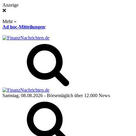
Anzeige
❌
Mehr »
Ad hoc-Mitteilungen
:
Samstag, 08.08.2026
- Börsentäglich über 12.000 News