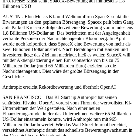
IPO/Kreise: Musk senkt SpaceX-Bewertung auf mindestens 1,8
Billionen USD
AUSTIN - Elon Musks KI- und Weltraumfirma SpaceX senkt die
Erwartungen an den geplanten Börsengang. Spacex peilt beim Gang
aufs Parkett Kreisen zufolge derzeit eine Bewertung von mindestens
1,8 Billionen US-Dollar an. Das berichteten mit der Angelegenheit
vertraute Personen der Nachrichtenagentur Bloomberg. Im April
wurde noch kolportiert, dass SpaceX eine Bewertung von mehr als
zwei Billionen Dollar anstrebt. Nach Beratungen mit Banken und
Investoren liege das Ziel nun niedriger, hieß es weiter. SpaceX will
mit der Aktienplatzierung einen Emissionserlös von bis zu 75
Milliarden Dollar (rund 65 Milliarden Euro) erzielen, so die
Nachrichtenagentur. Dies wäre der größte Börsengang in der
Geschichte.
Anthropic erreicht Rekordbewertung und überholt OpenAI
SAN FRANCISCO - Das KI-Start-up Anthropic hat seinen
schärfsten Rivalen OpenAI vorerst vom Thron der wertvollsten KI-
Unternehmen der Welt gestoßen. Nach einer neuen
Finanzierungsrunde, in der das Unternehmen weitere 65 Milliarden
US-Dollar einsammeln konnte, wird Anthropic nun mit 965
Milliarden Dollar bewertet. Wie das Wall Street Journal berichtet,
verzeichnet Anthropic damit das schnellste Bewertungswachstum in
der Geschichte des Risikokapitals.