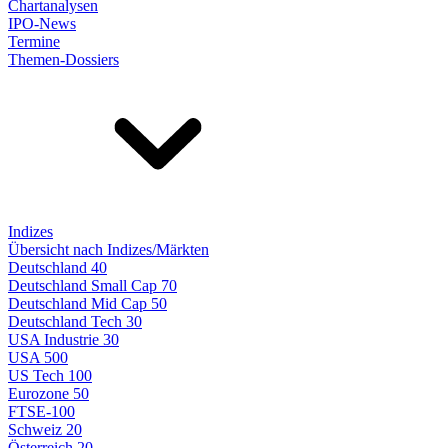
Chartanalysen
IPO-News
Termine
Themen-Dossiers
Indizes
Übersicht nach Indizes/Märkten
Deutschland 40
Deutschland Small Cap 70
Deutschland Mid Cap 50
Deutschland Tech 30
USA Industrie 30
USA 500
US Tech 100
Eurozone 50
FTSE-100
Schweiz 20
Österreich 20