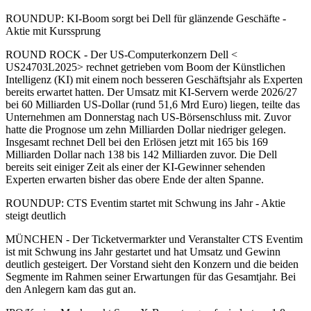
ROUNDUP: KI-Boom sorgt bei Dell für glänzende Geschäfte -
Aktie mit Kurssprung
ROUND ROCK - Der US-Computerkonzern Dell <
US24703L2025> rechnet getrieben vom Boom der Künstlichen
Intelligenz (KI) mit einem noch besseren Geschäftsjahr als Experten
bereits erwartet hatten. Der Umsatz mit KI-Servern werde 2026/27
bei 60 Milliarden US-Dollar (rund 51,6 Mrd Euro) liegen, teilte das
Unternehmen am Donnerstag nach US-Börsenschluss mit. Zuvor
hatte die Prognose um zehn Milliarden Dollar niedriger gelegen.
Insgesamt rechnet Dell bei den Erlösen jetzt mit 165 bis 169
Milliarden Dollar nach 138 bis 142 Milliarden zuvor. Die Dell
bereits seit einiger Zeit als einer der KI-Gewinner sehenden
Experten erwarten bisher das obere Ende der alten Spanne.
ROUNDUP: CTS Eventim startet mit Schwung ins Jahr - Aktie
steigt deutlich
MÜNCHEN - Der Ticketvermarkter und Veranstalter CTS Eventim
ist mit Schwung ins Jahr gestartet und hat Umsatz und Gewinn
deutlich gesteigert. Der Vorstand sieht den Konzern und die beiden
Segmente im Rahmen seiner Erwartungen für das Gesamtjahr. Bei
den Anlegern kam das gut an.