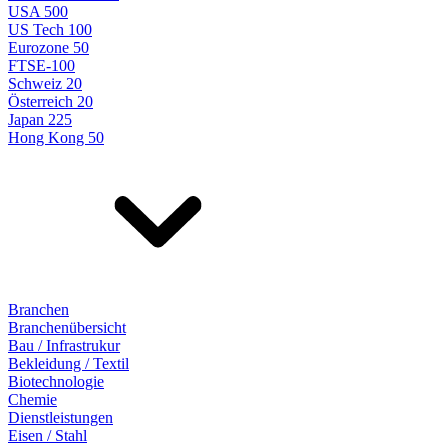
USA 500
US Tech 100
Eurozone 50
FTSE-100
Schweiz 20
Österreich 20
Japan 225
Hong Kong 50
Branchen
Branchenübersicht
Bau / Infrastrukur
Bekleidung / Textil
Biotechnologie
Chemie
Dienstleistungen
Eisen / Stahl