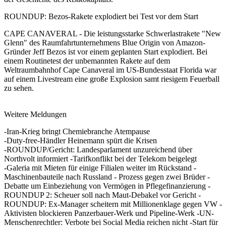
ROUNDUP: Bezos-Rakete explodiert bei Test vor dem Start
CAPE CANAVERAL - Die leistungsstarke Schwerlastrakete "New
Glenn" des Raumfahrtunternehmens Blue Origin von Amazon-
Gründer Jeff Bezos ist vor einem geplanten Start explodiert. Bei
einem Routinetest der unbemannten Rakete auf dem
Weltraumbahnhof Cape Canaveral im US-Bundesstaat Florida war
auf einem Livestream eine große Explosion samt riesigem Feuerball
zu sehen.
Weitere Meldungen
-Iran-Krieg bringt Chemiebranche Atempause
-Duty-free-Händler Heinemann spürt die Krisen
-ROUNDUP/Gericht: Landesparlament unzureichend über
Northvolt informiert -Tarifkonflikt bei der Telekom beigelegt
-Galeria mit Mieten für einige Filialen weiter im Rückstand -
Maschinenbauteile nach Russland - Prozess gegen zwei Brüder -
Debatte um Einbeziehung von Vermögen in Pflegefinanzierung -
ROUNDUP 2: Scheuer soll nach Maut-Debakel vor Gericht -
ROUNDUP: Ex-Manager scheitern mit Millionenklage gegen VW -
Aktivisten blockieren Panzerbauer-Werk und Pipeline-Werk -UN-
Menschenrechtler: Verbote bei Social Media reichen nicht -Start für