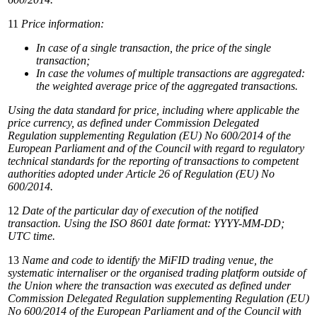
11
Price
information:
In
case
of
a
single
transaction,
the
price
of
the
single
transaction;
In
case
the
volumes
of
multiple
transactions
are
aggregated:
the
weighted
average
price
of
the
aggregated
transactions.
Using the data standard for price, including where applicable the
price currency, as defined under Commission Delegated
Regulation supplementing Regulation (EU) No 600/2014 of the
European Parliament and of the Council with regard to regulatory
technical
standards for the reporting of transactions to competent
authorities adopted under Article 26 of Regulation (EU) No
600/2014.
12
Date
of
the
particular
day
of
execution
of
the
notified
transaction.
Using
the
ISO
8601
date
format:
YYYY-MM-DD;
UTC
time.
13
Name and code to identify the MiFID trading venue, the
systematic internaliser or the organised trading platform outside of
the Union
where
the
transaction
was
executed
as
defined
under
Commission
Delegated
Regulation
supplementing
Regulation
(EU)
No 600/2014
of
the
European
Parliament
and
of
the
Council
with