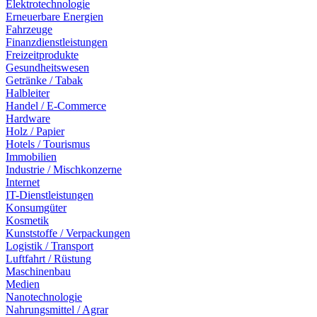
Elektrotechnologie
Erneuerbare Energien
Fahrzeuge
Finanzdienstleistungen
Freizeitprodukte
Gesundheitswesen
Getränke / Tabak
Halbleiter
Handel / E-Commerce
Hardware
Holz / Papier
Hotels / Tourismus
Immobilien
Industrie / Mischkonzerne
Internet
IT-Dienstleistungen
Konsumgüter
Kosmetik
Kunststoffe / Verpackungen
Logistik / Transport
Luftfahrt / Rüstung
Maschinenbau
Medien
Nanotechnologie
Nahrungsmittel / Agrar