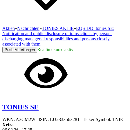
Aktien
»
Nachrichten
»
TONIES AKTIE
»
EQS-DD: tonies SE:
Notification and public disclosure of transactions by persons
discharging managerial responsibilities and persons closely
associated with them
Realtimekurse aktiv
Push Mitteilungen
TONIES SE
WKN: A3CM2W
|
ISIN: LU2333563281
|
Ticker-Symbol: TNIE
Xetra
06.08.26
|
17:35