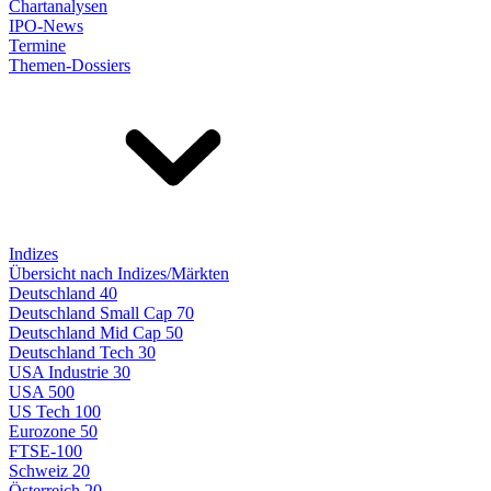
Chartanalysen
IPO-News
Termine
Themen-Dossiers
Indizes
Übersicht nach Indizes/Märkten
Deutschland 40
Deutschland Small Cap 70
Deutschland Mid Cap 50
Deutschland Tech 30
USA Industrie 30
USA 500
US Tech 100
Eurozone 50
FTSE-100
Schweiz 20
Österreich 20