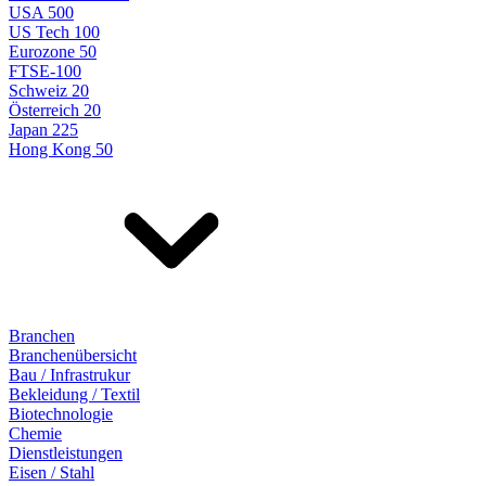
USA 500
US Tech 100
Eurozone 50
FTSE-100
Schweiz 20
Österreich 20
Japan 225
Hong Kong 50
Branchen
Branchenübersicht
Bau / Infrastrukur
Bekleidung / Textil
Biotechnologie
Chemie
Dienstleistungen
Eisen / Stahl