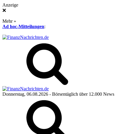
Anzeige
❌
Mehr »
Ad hoc-Mitteilungen
:
Donnerstag, 06.08.2026
- Börsentäglich über 12.000 News