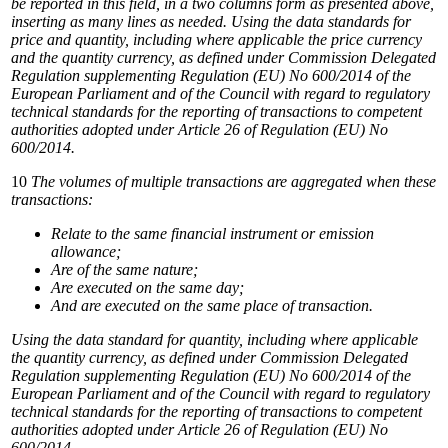
be
reported
in
this
field,
in
a
two
columns
form
as
presented
above,
inserting
as
many
lines
as
needed. Using the data standards for
price and quantity, including where applicable the price currency
and the quantity currency, as defined
under Commission Delegated
Regulation supplementing Regulation (EU) No 600/2014 of the
European Parliament and of the Council with regard to regulatory
technical standards for the reporting of transactions to competent
authorities adopted under Article 26 of Regulation (EU) No
600/2014.
10
The
volumes
of
multiple
transactions
are
aggregated
when
these
transactions:
Relate
to
the
same
financial
instrument
or
emission
allowance;
Are
of the
same
nature;
Are
executed on the same
day;
And
are executed
on
the same
place of
transaction.
Using the data standard for quantity, including where applicable
the quantity currency, as defined under Commission Delegated
Regulation supplementing Regulation (EU) No 600/2014 of the
European Parliament and of the Council with regard to regulatory
technical standards for the reporting of transactions to competent
authorities adopted under Article 26 of Regulation (EU) No
600/2014.