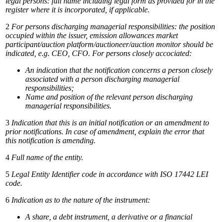
legal persons: full name including legal form as provided
for in the
register where it is incorporated, if applicable.
2
For persons discharging managerial responsibilities: the position
occupied within the issuer, emission allowances market
participant/auction
platform/auctioneer/auction
monitor
should
be
indicated,
e.g.
CEO,
CFO.
For
persons
closely
accociated:
An
indication
that
the
notification
concerns
a
person
closely
associated
with
a
person
discharging
managerial
responsibilities;
Name
and
position
of
the
relevant
person
discharging
managerial
responsibilities.
3
Indication
that
this
is
an
initial
notification
or
an
amendment
to
prior
notifications.
In
case
of
amendment,
explain
the
error
that
this notification is amending.
4
Full
name
of
the
entity.
5
Legal
Entity
Identifier
code
in
accordance
with
ISO
17442
LEI
code.
6
Indication
as
to
the
nature
of
the
instrument:
A
share,
a
debt
instrument,
a
derivative
or
a
financial