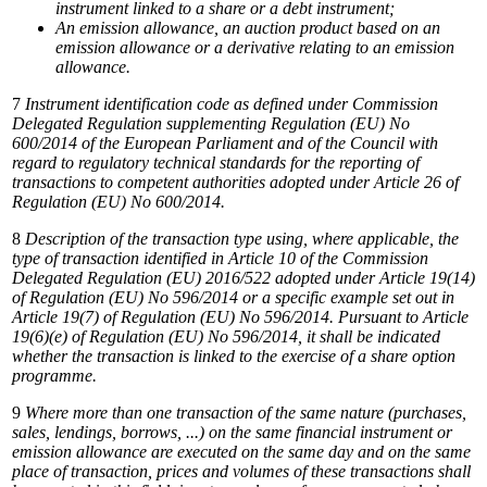
instrument
linked
to
a
share
or
a
debt
instrument;
An emission allowance,
an
auction product
based
on an
emission allowance
or
a derivative
relating to
an
emission
allowance.
7
Instrument
identification
code
as
defined
under
Commission
Delegated
Regulation
supplementing
Regulation
(EU)
No
600/2014
of the
European
Parliament
and
of
the
Council
with
regard
to
regulatory
technical
standards
for
the
reporting
of
transactions
to competent authorities adopted under Article 26 of
Regulation (EU) No 600/2014.
8
Description
of
the
transaction
type
using,
where
applicable,
the
type
of
transaction
identified
in
Article
10
of
the
Commission
Delegated Regulation (EU) 2016/522 adopted under Article 19(14)
of Regulation (EU) No 596/2014 or a specific example set out in
Article 19(7) of Regulation (EU) No 596/2014. Pursuant to Article
19(6)(e) of Regulation (EU) No 596/2014, it shall be indicated
whether the transaction is linked to the exercise of a share option
programme.
9
Where more than one transaction of the same nature (purchases,
sales, lendings, borrows, ...) on the same financial instrument or
emission
allowance
are
executed
on
the
same
day
and
on
the
same
place
of
transaction,
prices
and
volumes
of
these
transactions shall