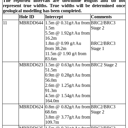
The reported intervals are downhole lengths and do not
represent true widths. True widths will be determined once
geological modelling has been completed.
Hole ID
Intercept
Comments
11
MBRDD644
1.5m @ 0.31g/t Au from
BRC2/BRC3
1.5m
Stage 2
5.5m @ 1.92g/t Au from
16.2m
1.8m @ 0.99 g/t Au
BRC2/BRC3
from 38.2m
Stage 1
11.5m @ 1.90 g/t from
83.6m
MBRDD623
1.5m @ 0.63g/t Au from
BRC2 Stage 2
51.5m
0.9m @ 0.28g/t Au from
56.0m
2.6m @ 1.25g/t Au from
91.3m
4.5m @ 1.54g/t Au from
164.0m
MBRDD624
0.8m @ 0.82g/t Au from
BRC2/BRC3
68.6m
Stage 2
3.8m @ 3.77g/t Au from
109.7m