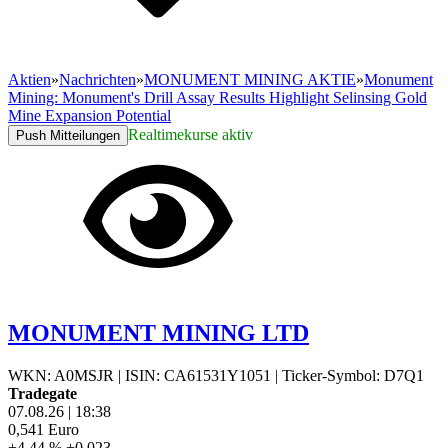
Aktien
»
Nachrichten
»
MONUMENT MINING AKTIE
»
Monument
Mining: Monument's Drill Assay Results Highlight Selinsing Gold
Mine Expansion Potential
Realtimekurse aktiv
Push Mitteilungen
MONUMENT MINING LTD
WKN: A0MSJR
|
ISIN: CA61531Y1051
|
Ticker-Symbol: D7Q1
Tradegate
07.08.26
|
18:38
0,541
Euro
+4,44 %
+0,023