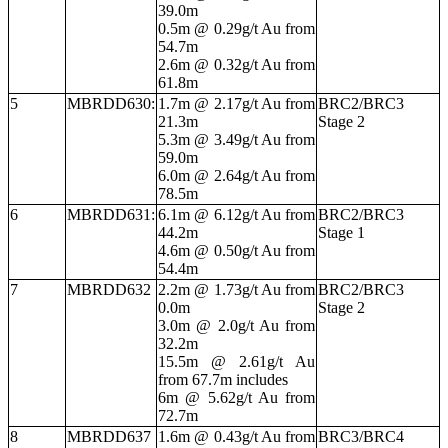
39.0m
0.5m @ 0.29g/t Au from
54.7m
2.6m @ 0.32g/t Au from
61.8m
5
MBRDD630:
1.7m @ 2.17g/t Au from
BRC2/BRC3
21.3m
Stage 2
5.3m @ 3.49g/t Au from
59.0m
6.0m @ 2.64g/t Au from
78.5m
6
MBRDD631:
6.1m @ 6.12g/t Au from
BRC2/BRC3
44.2m
Stage 1
4.6m @ 0.50g/t Au from
54.4m
7
MBRDD632
2.2m @ 1.73g/t Au from
BRC2/BRC3
0.0m
Stage 2
3.0m @ 2.0g/t Au from
32.2m
15.5m @ 2.61g/t Au
from 67.7m includes
6m @ 5.62g/t Au from
72.7m
8
MBRDD637
1.6m @ 0.43g/t Au from
BRC3/BRC4