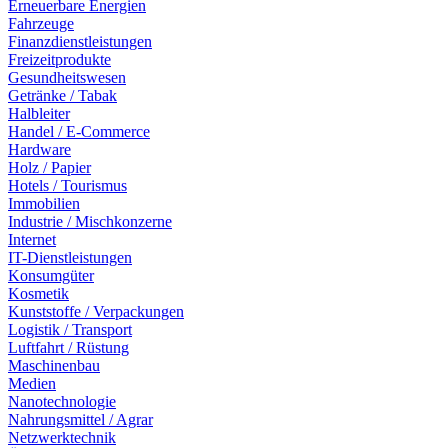
Erneuerbare Energien
Fahrzeuge
Finanzdienstleistungen
Freizeitprodukte
Gesundheitswesen
Getränke / Tabak
Halbleiter
Handel / E-Commerce
Hardware
Holz / Papier
Hotels / Tourismus
Immobilien
Industrie / Mischkonzerne
Internet
IT-Dienstleistungen
Konsumgüter
Kosmetik
Kunststoffe / Verpackungen
Logistik / Transport
Luftfahrt / Rüstung
Maschinenbau
Medien
Nanotechnologie
Nahrungsmittel / Agrar
Netzwerktechnik