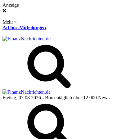
Anzeige
❌
Mehr »
Ad hoc-Mitteilungen
:
Freitag, 07.08.2026
- Börsentäglich über 12.000 News