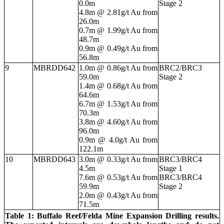
0.0m
Stage 2
4.8m @ 2.81g/t Au from
26.0m
0.7m @ 1.99g/t Au from
48.7m
0.9m @ 0.49g/t Au from
56.8m
9
MBRDD642
1.0m @ 0.86g/t Au from
BRC2/BRC3
59.0m
Stage 2
1.4m @ 0.68g/t Au from
64.6m
6.7m @ 1.53g/t Au from
70.3m
3.8m @ 4.60g/t Au from
96.0m
0.9m @ 4.0g/t Au from
122.1m
10
MBRDD643
3.0m @ 0.33g/t Au from
BRC3/BRC4
4.5m
Stage 1
7.6m @ 0.53g/t Au from
BRC3/BRC4
59.9m
Stage 2
2.0m @ 0.43g/t Au from
71.5m
Table 1: Buffalo Reef/Felda Mine Expansion Drilling results.