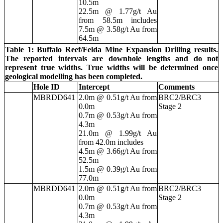
10.5m
22.5m @ 1.77g/t Au
from 58.5m includes
7.5m @ 3.58g/t Au from
64.5m
Table 1: Buffalo Reef/Felda Mine Expansion Drilling results.
The reported intervals are downhole lengths and do not
represent true widths. True widths will be determined once
geological modelling has been completed.
Hole ID
Intercept
Comments
MBRDD641
2.0m @ 0.51g/t Au from
BRC2/BRC3
0.0m
Stage 2
0.7m @ 0.53g/t Au from
4.3m
21.0m @ 1.99g/t Au
from 42.0m includes
4.5m @ 3.66g/t Au from
52.5m
1.5m @ 0.39g/t Au from
77.0m
MBRDD641
2.0m @ 0.51g/t Au from
BRC2/BRC3
0.0m
Stage 2
0.7m @ 0.53g/t Au from
4.3m