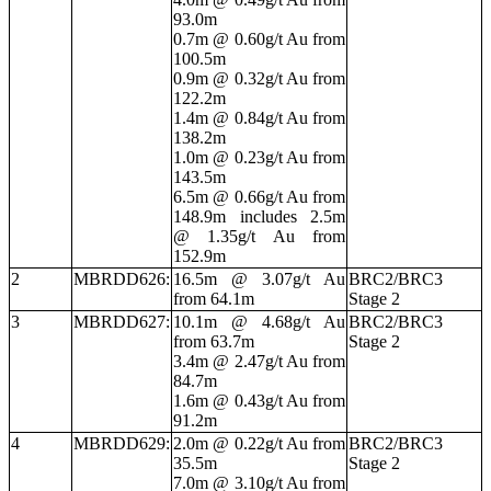
93.0m
0.7m @ 0.60g/t Au from
100.5m
0.9m @ 0.32g/t Au from
122.2m
1.4m @ 0.84g/t Au from
138.2m
1.0m @ 0.23g/t Au from
143.5m
6.5m @ 0.66g/t Au from
148.9m includes 2.5m
@ 1.35g/t Au from
152.9m
2
MBRDD626:
16.5m @ 3.07g/t Au
BRC2/BRC3
from 64.1m
Stage 2
3
MBRDD627:
10.1m @ 4.68g/t Au
BRC2/BRC3
from 63.7m
Stage 2
3.4m @ 2.47g/t Au from
84.7m
1.6m @ 0.43g/t Au from
91.2m
4
MBRDD629:
2.0m @ 0.22g/t Au from
BRC2/BRC3
35.5m
Stage 2
7.0m @ 3.10g/t Au from