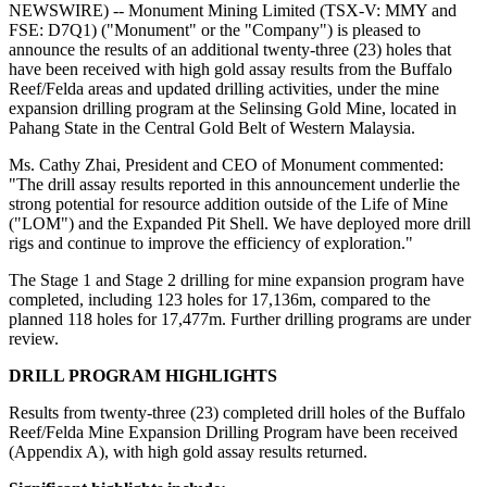
NEWSWIRE) -- Monument Mining Limited (TSX-V: MMY and
FSE: D7Q1) ("Monument" or the "Company") is pleased to
announce the results of an additional twenty-three (23) holes that
have been received with high gold assay results from the Buffalo
Reef/Felda areas and updated drilling activities, under the mine
expansion drilling program at the Selinsing Gold Mine, located in
Pahang State in the Central Gold Belt of Western Malaysia.
Ms. Cathy Zhai, President and CEO of Monument commented:
"The drill assay results reported in this announcement underlie the
strong potential for resource addition outside of the Life of Mine
("LOM") and the Expanded Pit Shell. We have deployed more drill
rigs and continue to improve the efficiency of exploration."
The Stage 1 and Stage 2 drilling for mine expansion program have
completed, including 123 holes for 17,136m, compared to the
planned 118 holes for 17,477m. Further drilling programs are under
review.
DRILL PROGRAM HIGHLIGHTS
Results from twenty-three (23) completed drill holes of the Buffalo
Reef/Felda Mine Expansion Drilling Program have been received
(Appendix A), with high gold assay results returned.