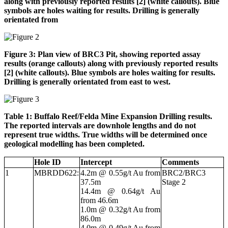
along with previously reported results [2] (white callouts). Blue
symbols are holes waiting for results. Drilling is generally
orientated from
Figure 3: Plan view of BRC3 Pit, showing reported assay
results (orange callouts) along with previously reported results
[2] (white callouts). Blue symbols are holes waiting for results.
Drilling is generally orientated from east to west.
Table 1: Buffalo Reef/Felda Mine Expansion Drilling results.
The reported intervals are downhole lengths and do not
represent true widths. True widths will be determined once
geological modelling has been completed.
Hole ID
Intercept
Comments
1
MBRDD622:
4.2m @ 0.55g/t Au from
BRC2/BRC3
37.5m
Stage 2
14.4m @ 0.64g/t Au
from 46.6m
1.0m @ 0.32g/t Au from
86.0m
4.0m @ 0.49g/t Au from