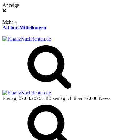
Anzeige
❌
Mehr »
Ad hoc-Mitteilungen
:
Freitag, 07.08.2026
- Börsentäglich über 12.000 News