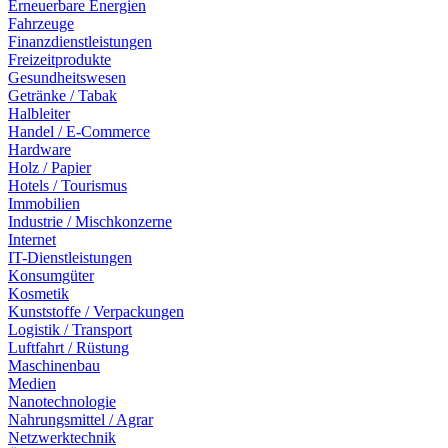
Erneuerbare Energien
Fahrzeuge
Finanzdienstleistungen
Freizeitprodukte
Gesundheitswesen
Getränke / Tabak
Halbleiter
Handel / E-Commerce
Hardware
Holz / Papier
Hotels / Tourismus
Immobilien
Industrie / Mischkonzerne
Internet
IT-Dienstleistungen
Konsumgüter
Kosmetik
Kunststoffe / Verpackungen
Logistik / Transport
Luftfahrt / Rüstung
Maschinenbau
Medien
Nanotechnologie
Nahrungsmittel / Agrar
Netzwerktechnik