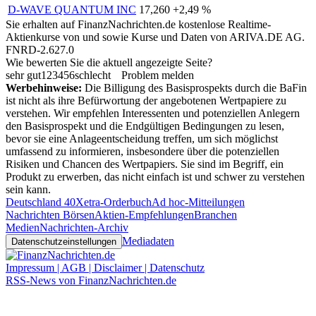
D-WAVE QUANTUM INC
17,260
+2,49 %
Sie erhalten auf FinanzNachrichten.de kostenlose Realtime-
Aktienkurse von
und
sowie Kurse und Daten von
ARIVA.DE AG
.
FNRD-2.627.0
Wie bewerten Sie die aktuell angezeigte Seite?
sehr gut
1
2
3
4
5
6
schlecht
Problem melden
Werbehinweise:
Die Billigung des Basisprospekts durch die BaFin
ist nicht als ihre Befürwortung der angebotenen Wertpapiere zu
verstehen. Wir empfehlen Interessenten und potenziellen Anlegern
den Basisprospekt und die Endgültigen Bedingungen zu lesen,
bevor sie eine Anlageentscheidung treffen, um sich möglichst
umfassend zu informieren, insbesondere über die potenziellen
Risiken und Chancen des Wertpapiers. Sie sind im Begriff, ein
Produkt zu erwerben, das nicht einfach ist und schwer zu verstehen
sein kann.
Deutschland 40
Xetra-Orderbuch
Ad hoc-Mitteilungen
Nachrichten Börsen
Aktien-Empfehlungen
Branchen
Medien
Nachrichten-Archiv
Mediadaten
Datenschutzeinstellungen
Impressum | AGB | Disclaimer | Datenschutz
RSS-News von FinanzNachrichten.de