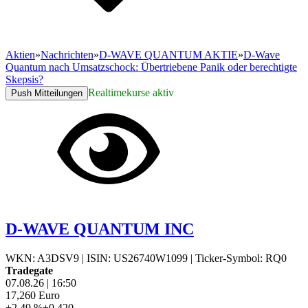
Aktien
»
Nachrichten
»
D-WAVE QUANTUM AKTIE
»
D-Wave
Quantum nach Umsatzschock: Übertriebene Panik oder berechtigte
Skepsis?
Realtimekurse aktiv
Push Mitteilungen
D-WAVE QUANTUM INC
WKN: A3DSV9
|
ISIN: US26740W1099
|
Ticker-Symbol: RQ0
Tradegate
07.08.26
|
16:50
17,260
Euro
+2,49 %
+0,420