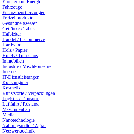
Erneuerbare Energien
Fahrzeuge
Finanzdienstleistungen
Freizeitprodukte
Gesundheitswesen
Getränke / Tabak
Halbleiter
Handel / E-Commerce
Hardware
Holz / Papier
Hotels / Tourismus
Immobilien
Industrie / Mischkonzerne
Internet
IT-Dienstleistungen
Konsumgüter
Kosmetik
Kunststoffe / Verpackungen
Logistik / Transport
Luftfahrt / Rüstung
Maschinenbau
Medien
Nanotechnologie
Nahrungsmittel / Agrar
Netzwerktechnik