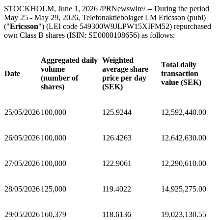
STOCKHOLM, June 1, 2026 /PRNewswire/ -- During the period
May 25 - May 29, 2026, Telefonaktiebolaget LM Ericsson (publ)
("
Ericsson
") (LEI code 549300W9JLPW15XIFM52) repurchased
own Class B shares (ISIN: SE0000108656) as follows:
Aggregated daily
Weighted
Total daily
volume
average share
Date
transaction
(number of
price per day
value (SEK)
shares)
(SEK)
25/05/2026
100,000
125.9244
12,592,440.00
26/05/2026
100,000
126.4263
12,642,630.00
27/05/2026
100,000
122.9061
12,290,610.00
28/05/2026
125,000
119.4022
14,925,275.00
29/05/2026
160,379
118.6136
19,023,130.55