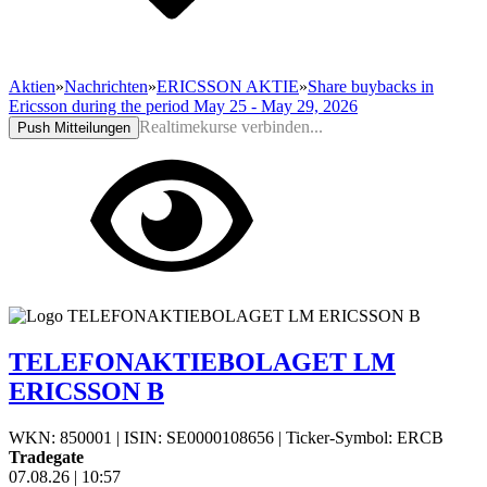
Aktien
»
Nachrichten
»
ERICSSON AKTIE
»
Share buybacks in
Ericsson during the period May 25 - May 29, 2026
Realtimekurse verbinden...
Push Mitteilungen
TELEFONAKTIEBOLAGET LM
ERICSSON B
WKN: 850001
|
ISIN: SE0000108656
|
Ticker-Symbol: ERCB
Tradegate
07.08.26
|
10:57