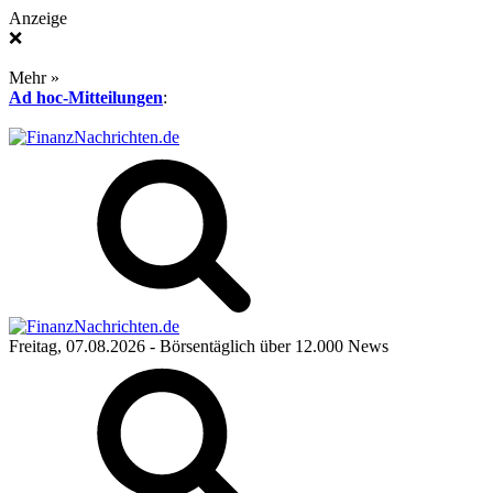
Anzeige
❌
Mehr »
Ad hoc-Mitteilungen
:
Freitag, 07.08.2026
- Börsentäglich über 12.000 News