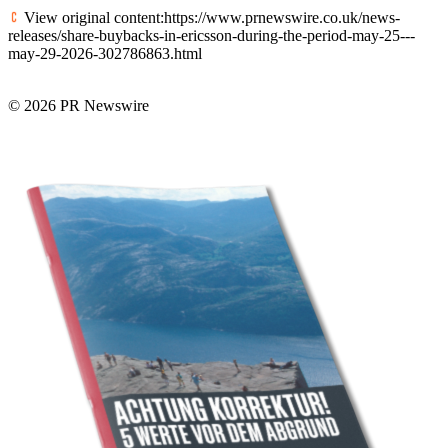
View original content:https://www.prnewswire.co.uk/news-
releases/share-buybacks-in-ericsson-during-the-period-may-25---
may-29-2026-302786863.html
© 2026 PR Newswire