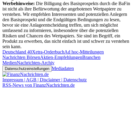
Werbehinweise:
Die Billigung des Basisprospekts durch die BaFin
ist nicht als ihre Befürwortung der angebotenen Wertpapiere zu
verstehen. Wir empfehlen Interessenten und potenziellen Anlegern
den Basisprospekt und die Endgültigen Bedingungen zu lesen,
bevor sie eine Anlageentscheidung treffen, um sich möglichst
umfassend zu informieren, insbesondere über die potenziellen
Risiken und Chancen des Wertpapiers. Sie sind im Begriff, ein
Produkt zu erwerben, das nicht einfach ist und schwer zu verstehen
sein kann.
Deutschland 40
Xetra-Orderbuch
Ad hoc-Mitteilungen
Nachrichten Börsen
Aktien-Empfehlungen
Branchen
Medien
Nachrichten-Archiv
Mediadaten
Datenschutzeinstellungen
Impressum | AGB | Disclaimer | Datenschutz
RSS-News von FinanzNachrichten.de