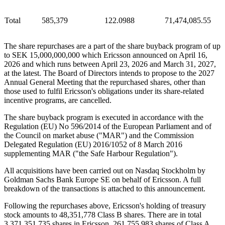
Total
585,379
122.0988
71,474,085.55
The share repurchases are a part of the share buyback program of up
to SEK 15,000,000,000 which Ericsson announced on April 16,
2026 and which runs between April 23, 2026 and March 31, 2027,
at the latest. The Board of Directors intends to propose to the 2027
Annual General Meeting that the repurchased shares, other than
those used to fulfil Ericsson's obligations under its share-related
incentive programs, are cancelled.
The share buyback program is executed in accordance with the
Regulation (EU) No 596/2014 of the European Parliament and of
the Council on market abuse ("MAR") and the Commission
Delegated Regulation (EU) 2016/1052 of 8 March 2016
supplementing MAR ("the Safe Harbour Regulation").
All acquisitions have been carried out on Nasdaq Stockholm by
Goldman Sachs Bank Europe SE on behalf of Ericsson. A full
breakdown of the transactions is attached to this announcement.
Following the repurchases above, Ericsson's holding of treasury
stock amounts to 48,351,778 Class B shares. There are in total
3,371,351,735 shares in Ericsson, 261,755,983 shares of Class A