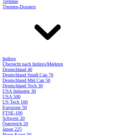
Termine
Themen-Dossiers
Indizes
Übersicht nach Indizes/Märkten
Deutschland 40
Deutschland Small Cap 70
Deutschland Mid Cap 50
Deutschland Tech 30
USA Industrie 30
USA 500
US Tech 100
Eurozone 50
FTSE-100
Schweiz 20
Österreich 20
Japan 225
Hong Kong 50