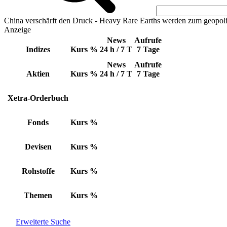
China verschärft den Druck - Heavy Rare Earths werden zum geopoli
Anzeige
News
Aufrufe
Indizes
Kurs
%
24 h / 7 T
7 Tage
News
Aufrufe
Aktien
Kurs
%
24 h / 7 T
7 Tage
Xetra-Orderbuch
Fonds
Kurs
%
Devisen
Kurs
%
Rohstoffe
Kurs
%
Themen
Kurs
%
Erweiterte Suche