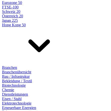
Eurozone 50
FTSE-100
Schweiz 20
Österreich 20
Japan 225
Hong Kong 50
Branchen
Branchenübersicht
Bau / Infrastrukur
Bekleidung / Textil
Biotechnologie
Chemie
Dienstleistungen
Eisen / Stahl
Elektrotechnologie
Erneuerbare Energien