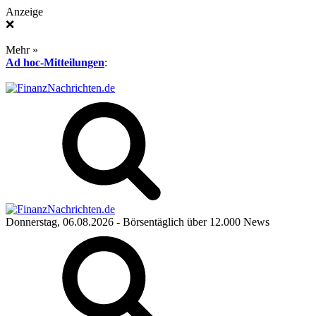
Anzeige
❌
Mehr »
Ad hoc-Mitteilungen
:
Donnerstag, 06.08.2026
- Börsentäglich über 12.000 News