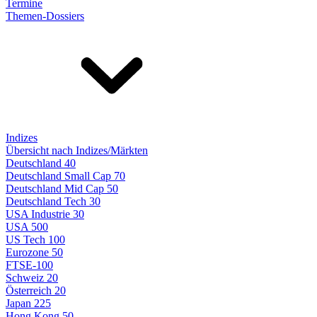
Termine
Themen-Dossiers
Indizes
Übersicht nach Indizes/Märkten
Deutschland 40
Deutschland Small Cap 70
Deutschland Mid Cap 50
Deutschland Tech 30
USA Industrie 30
USA 500
US Tech 100
Eurozone 50
FTSE-100
Schweiz 20
Österreich 20
Japan 225
Hong Kong 50