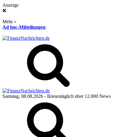
Anzeige
❌
Mehr »
Ad hoc-Mitteilungen
:
Samstag, 08.08.2026
- Börsentäglich über 12.000 News