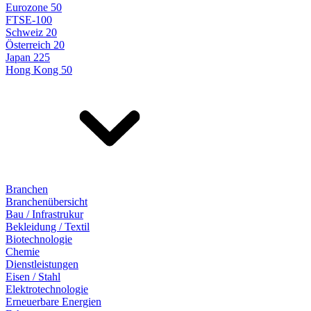
Eurozone 50
FTSE-100
Schweiz 20
Österreich 20
Japan 225
Hong Kong 50
Branchen
Branchenübersicht
Bau / Infrastrukur
Bekleidung / Textil
Biotechnologie
Chemie
Dienstleistungen
Eisen / Stahl
Elektrotechnologie
Erneuerbare Energien