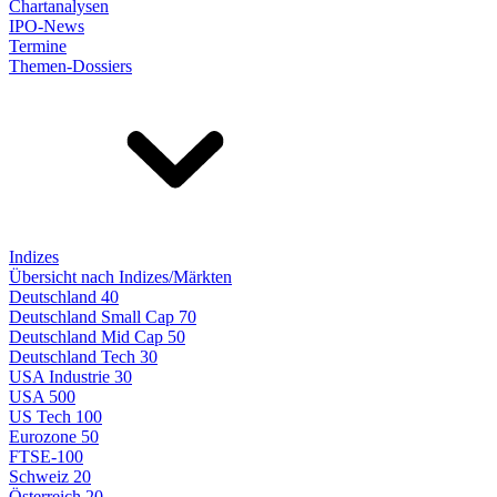
Chartanalysen
IPO-News
Termine
Themen-Dossiers
Indizes
Übersicht nach Indizes/Märkten
Deutschland 40
Deutschland Small Cap 70
Deutschland Mid Cap 50
Deutschland Tech 30
USA Industrie 30
USA 500
US Tech 100
Eurozone 50
FTSE-100
Schweiz 20
Österreich 20