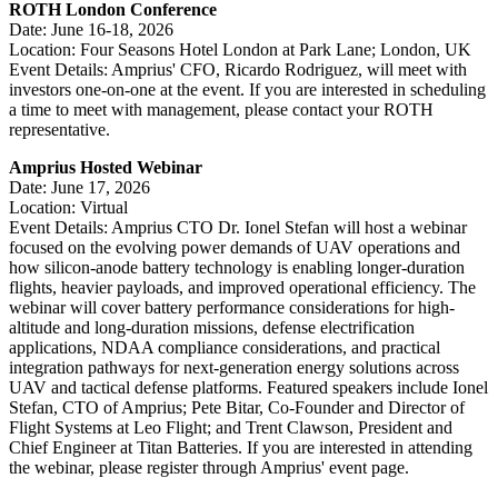
ROTH London Conference
Date: June 16-18, 2026
Location: Four Seasons Hotel London at Park Lane; London, UK
Event Details: Amprius' CFO, Ricardo Rodriguez, will meet with
investors one-on-one at the event. If you are interested in scheduling
a time to meet with management, please contact your ROTH
representative.
Amprius Hosted Webinar
Date: June 17, 2026
Location: Virtual
Event Details: Amprius CTO Dr. Ionel Stefan will host a webinar
focused on the evolving power demands of UAV operations and
how silicon-anode battery technology is enabling longer-duration
flights, heavier payloads, and improved operational efficiency. The
webinar will cover battery performance considerations for high-
altitude and long-duration missions, defense electrification
applications, NDAA compliance considerations, and practical
integration pathways for next-generation energy solutions across
UAV and tactical defense platforms. Featured speakers include Ionel
Stefan, CTO of Amprius; Pete Bitar, Co-Founder and Director of
Flight Systems at Leo Flight; and Trent Clawson, President and
Chief Engineer at Titan Batteries. If you are interested in attending
the webinar, please register through Amprius' event page.