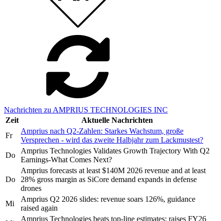
Nachrichten zu AMPRIUS TECHNOLOGIES INC
Zeit
Aktuelle Nachrichten
Amprius nach Q2-Zahlen: Starkes Wachstum, große
Fr
Versprechen - wird das zweite Halbjahr zum Lackmustest?
Amprius Technologies Validates Growth Trajectory With Q2
Do
Earnings-What Comes Next?
Amprius forecasts at least $140M 2026 revenue and at least
Do
28% gross margin as SiCore demand expands in defense
drones
Amprius Q2 2026 slides: revenue soars 126%, guidance
Mi
raised again
Amprius Technologies beats top-line estimates; raises FY26