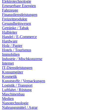
Elektrotechnologie
Erneuerbare Energien
Fahrzeuge
Finanzdienstleistungen
Freizeitprodukte
Gesundheitswesen
Getränke / Tabak
Halbleiter
Handel / E-Commerce
Hardware
Holz / Papier
Hotels / Tourismus
Immobilien
Industrie / Mischkonzerne
Internet
IT-Dienstleistungen
Konsumgüter
Kosmetik
Kunststoffe / Verpackungen
Logistik / Transport
Luftfahrt / Rüstung
Maschinenbau
Medien
Nanotechnologie
Nahrungsmittel / Agrar