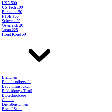
USA 500
US Tech 100
Eurozone 50
FTSE-100
Schweiz 20
Österreich 20
Japan 225
Hong Kong 50
Branchen
Branchenübersicht
Bau / Infrastrukur
Bekleidung / Textil
Biotechnologie
Chemie
Dienstleistungen
Eisen / Stahl