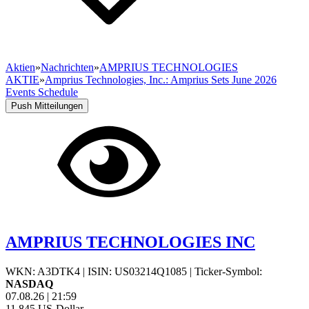
Aktien
»
Nachrichten
»
AMPRIUS TECHNOLOGIES
AKTIE
»
Amprius Technologies, Inc.: Amprius Sets June 2026
Events Schedule
Push Mitteilungen
AMPRIUS TECHNOLOGIES INC
WKN: A3DTK4
|
ISIN: US03214Q1085
|
Ticker-Symbol:
NASDAQ
07.08.26
|
21:59
11,845
US-Dollar