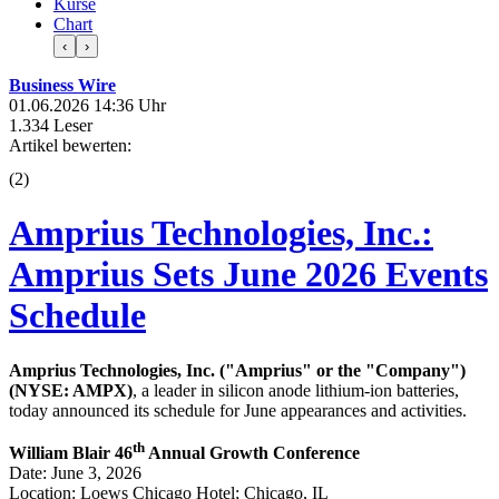
Kurse
Chart
‹
›
Business Wire
01.06.2026 14:36 Uhr
1.334 Leser
Artikel bewerten:
(
2
)
Amprius Technologies, Inc.:
Amprius Sets June 2026 Events
Schedule
Amprius Technologies, Inc.
("Amprius" or the "Company")
(NYSE: AMPX)
, a leader in silicon anode lithium-ion batteries,
today announced its schedule for June appearances and activities.
th
William Blair 46
Annual Growth Conference
Date: June 3, 2026
Location: Loews Chicago Hotel; Chicago, IL