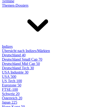
Termine
Themen-Dossiers
Indizes
Übersicht nach Indizes/Märkten
Deutschland 40
Deutschland Small Cap 70
Deutschland Mid Cap 50
Deutschland Tech 30
USA Industrie 30
USA 500
US Tech 100
Eurozone 50
FTSE-100
Schweiz 20
Österreich 20
Japan 225
Hong Kong 50