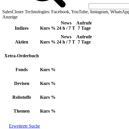
SalesCloser Technologies: Facebook, YouTube, Instagram, WhatsAp
Anzeige
News
Aufrufe
Indizes
Kurs
%
24 h / 7 T
7 Tage
News
Aufrufe
Aktien
Kurs
%
24 h / 7 T
7 Tage
Xetra-Orderbuch
Fonds
Kurs
%
Devisen
Kurs
%
Rohstoffe
Kurs
%
Themen
Kurs
%
Erweiterte Suche