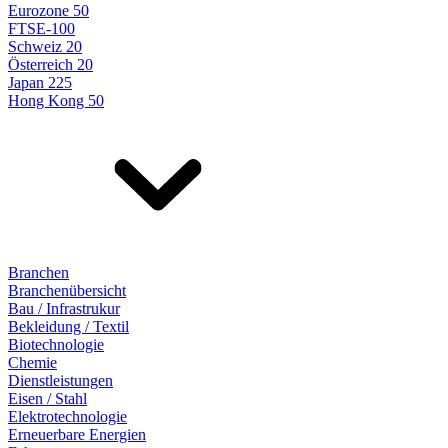
Eurozone 50
FTSE-100
Schweiz 20
Österreich 20
Japan 225
Hong Kong 50
Branchen
Branchenübersicht
Bau / Infrastrukur
Bekleidung / Textil
Biotechnologie
Chemie
Dienstleistungen
Eisen / Stahl
Elektrotechnologie
Erneuerbare Energien