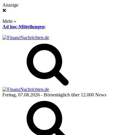
Anzeige
❌
Mehr »
Ad hoc-Mitteilungen
:
Freitag, 07.08.2026
- Börsentäglich über 12.000 News