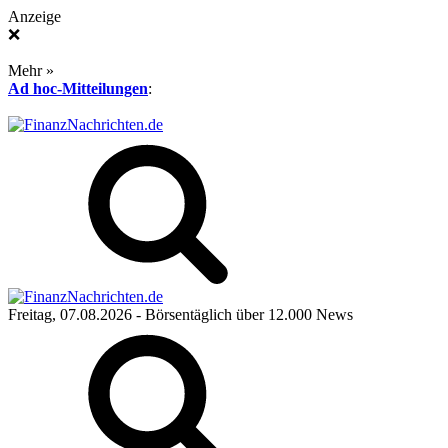
Anzeige
❌
Mehr »
Ad hoc-Mitteilungen
:
Freitag, 07.08.2026
- Börsentäglich über 12.000 News