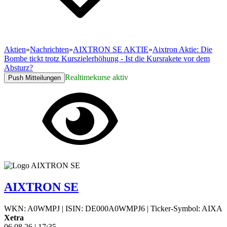
Aktien
»
Nachrichten
»
AIXTRON SE AKTIE
»
Aixtron Aktie: Die
Bombe tickt trotz Kurszielerhöhung - Ist die Kursrakete vor dem
Absturz?
Realtimekurse aktiv
Push Mitteilungen
AIXTRON SE
WKN: A0WMPJ
|
ISIN: DE000A0WMPJ6
|
Ticker-Symbol: AIXA
Xetra
06.08.26
|
17:35