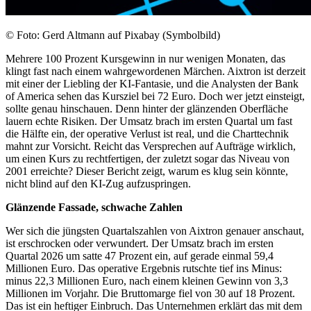
© Foto: Gerd Altmann auf Pixabay (Symbolbild)
Mehrere 100 Prozent Kursgewinn in nur wenigen Monaten, das
klingt fast nach einem wahrgewordenen Märchen. Aixtron ist derzeit
mit einer der Liebling der KI-Fantasie, und die Analysten der Bank
of America sehen das Kursziel bei 72 Euro. Doch wer jetzt einsteigt,
sollte genau hinschauen. Denn hinter der glänzenden Oberfläche
lauern echte Risiken. Der Umsatz brach im ersten Quartal um fast
die Hälfte ein, der operative Verlust ist real, und die Charttechnik
mahnt zur Vorsicht. Reicht das Versprechen auf Aufträge wirklich,
um einen Kurs zu rechtfertigen, der zuletzt sogar das Niveau von
2001 erreichte? Dieser Bericht zeigt, warum es klug sein könnte,
nicht blind auf den KI-Zug aufzuspringen.
Glänzende Fassade, schwache Zahlen
Wer sich die jüngsten Quartalszahlen von
Aixtron
genauer anschaut,
ist erschrocken oder verwundert. Der Umsatz brach im ersten
Quartal 2026 um satte 47 Prozent ein, auf gerade einmal 59,4
Millionen Euro. Das operative Ergebnis rutschte tief ins Minus:
minus 22,3 Millionen Euro, nach einem kleinen Gewinn von 3,3
Millionen im Vorjahr. Die Bruttomarge fiel von 30 auf 18 Prozent.
Das ist ein heftiger Einbruch. Das Unternehmen erklärt das mit dem