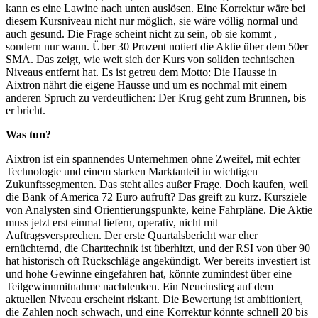
kann es eine Lawine nach unten auslösen. Eine Korrektur wäre bei
diesem Kursniveau nicht nur möglich, sie wäre völlig normal und
auch gesund. Die Frage scheint nicht zu sein, ob sie kommt ,
sondern nur wann. Über 30 Prozent notiert die Aktie über dem 50er
SMA. Das zeigt, wie weit sich der Kurs von soliden technischen
Niveaus entfernt hat. Es ist getreu dem Motto: Die Hausse in
Aixtron nährt die eigene Hausse und um es nochmal mit einem
anderen Spruch zu verdeutlichen: Der Krug geht zum Brunnen, bis
er bricht.
Was tun?
Aixtron ist ein spannendes Unternehmen ohne Zweifel, mit echter
Technologie und einem starken Marktanteil in wichtigen
Zukunftssegmenten. Das steht alles außer Frage. Doch kaufen, weil
die Bank of America 72 Euro aufruft? Das greift zu kurz. Kursziele
von Analysten sind Orientierungspunkte, keine Fahrpläne. Die Aktie
muss jetzt erst einmal liefern, operativ, nicht mit
Auftragsversprechen. Der erste Quartalsbericht war eher
ernüchternd, die Charttechnik ist überhitzt, und der RSI von über 90
hat historisch oft Rückschläge angekündigt. Wer bereits investiert ist
und hohe Gewinne eingefahren hat, könnte zumindest über eine
Teilgewinnmitnahme nachdenken. Ein Neueinstieg auf dem
aktuellen Niveau erscheint riskant. Die Bewertung ist ambitioniert,
die Zahlen noch schwach, und eine Korrektur könnte schnell 20 bis