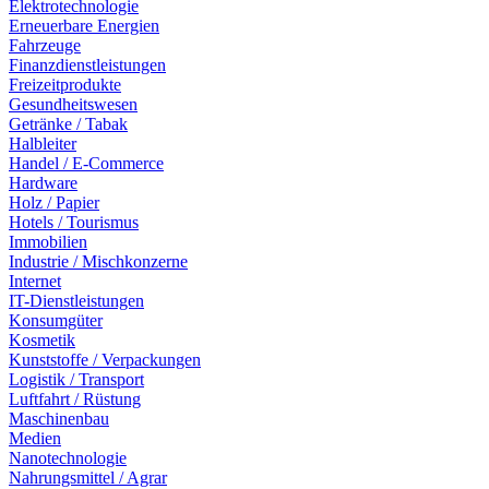
Elektrotechnologie
Erneuerbare Energien
Fahrzeuge
Finanzdienstleistungen
Freizeitprodukte
Gesundheitswesen
Getränke / Tabak
Halbleiter
Handel / E-Commerce
Hardware
Holz / Papier
Hotels / Tourismus
Immobilien
Industrie / Mischkonzerne
Internet
IT-Dienstleistungen
Konsumgüter
Kosmetik
Kunststoffe / Verpackungen
Logistik / Transport
Luftfahrt / Rüstung
Maschinenbau
Medien
Nanotechnologie
Nahrungsmittel / Agrar