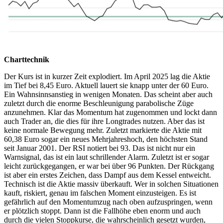
Charttechnik
Der Kurs ist in kurzer Zeit explodiert. Im April 2025 lag die Aktie
im Tief bei 8,45 Euro. Aktuell lauert sie knapp unter der 60 Euro.
Ein Wahnsinnsanstieg in wenigen Monaten. Das scheint aber auch
zuletzt durch die enorme Beschleunigung parabolische Züge
anzunehmen. Klar das Momentum hat zugenommen und lockt dann
auch Trader an, die dies für ihre Longtrades nutzen. Aber das ist
keine normale Bewegung mehr. Zuletzt markierte die Aktie mit
60,38 Euro sogar ein neues Mehrjahreshoch, den höchsten Stand
seit Januar 2001. Der RSI notiert bei 93. Das ist nicht nur ein
Warnsignal, das ist ein laut schrillender Alarm. Zuletzt ist er sogar
leicht zurückgegangen, er war bei über 96 Punkten. Der Rückgang
ist aber ein erstes Zeichen, dass Dampf aus dem Kessel entweicht.
Technisch ist die Aktie massiv überkauft. Wer in solchen Situationen
kauft, riskiert, genau im falschen Moment einzusteigen. Es ist
gefährlich auf den Momentumzug nach oben aufzuspringen, wenn
er plötzlich stoppt. Dann ist die Fallhöhe eben enorm und auch
durch die vielen Stoppkurse, die wahrscheinlich gesetzt wurden,