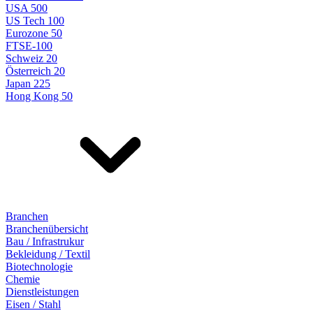
USA 500
US Tech 100
Eurozone 50
FTSE-100
Schweiz 20
Österreich 20
Japan 225
Hong Kong 50
Branchen
Branchenübersicht
Bau / Infrastrukur
Bekleidung / Textil
Biotechnologie
Chemie
Dienstleistungen
Eisen / Stahl