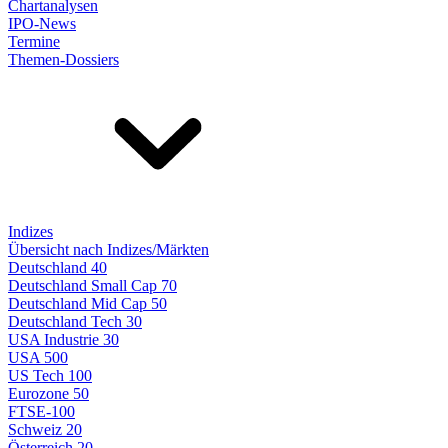
Chartanalysen
IPO-News
Termine
Themen-Dossiers
Indizes
Übersicht nach Indizes/Märkten
Deutschland 40
Deutschland Small Cap 70
Deutschland Mid Cap 50
Deutschland Tech 30
USA Industrie 30
USA 500
US Tech 100
Eurozone 50
FTSE-100
Schweiz 20
Österreich 20