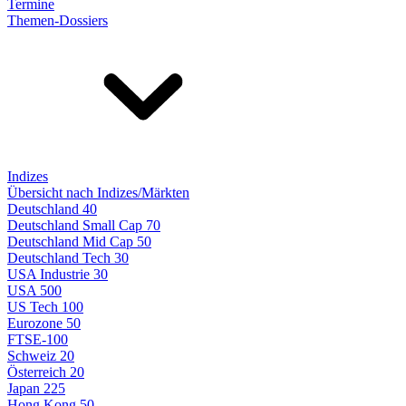
Termine
Themen-Dossiers
Indizes
Übersicht nach Indizes/Märkten
Deutschland 40
Deutschland Small Cap 70
Deutschland Mid Cap 50
Deutschland Tech 30
USA Industrie 30
USA 500
US Tech 100
Eurozone 50
FTSE-100
Schweiz 20
Österreich 20
Japan 225
Hong Kong 50