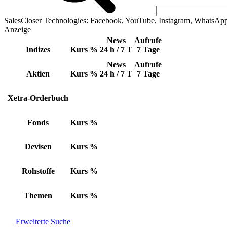
SalesCloser Technologies: Facebook, YouTube, Instagram, WhatsAp
Anzeige
News
Aufrufe
Indizes
Kurs
%
24 h / 7 T
7 Tage
News
Aufrufe
Aktien
Kurs
%
24 h / 7 T
7 Tage
Xetra-Orderbuch
Fonds
Kurs
%
Devisen
Kurs
%
Rohstoffe
Kurs
%
Themen
Kurs
%
Erweiterte Suche