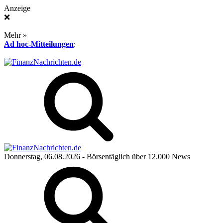
Anzeige
❌
Mehr »
Ad hoc-Mitteilungen
:
Donnerstag, 06.08.2026
- Börsentäglich über 12.000 News