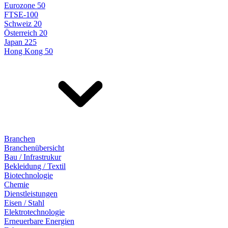
Eurozone 50
FTSE-100
Schweiz 20
Österreich 20
Japan 225
Hong Kong 50
Branchen
Branchenübersicht
Bau / Infrastrukur
Bekleidung / Textil
Biotechnologie
Chemie
Dienstleistungen
Eisen / Stahl
Elektrotechnologie
Erneuerbare Energien