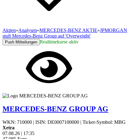
Aktien
»
Analysen
»
MERCEDES-BENZ AKTIE
»
JPMORGAN
stuft Mercedes-Benz Group auf 'Overweight'
Realtimekurse aktiv
Push Mitteilungen
MERCEDES-BENZ GROUP AG
WKN: 710000
|
ISIN: DE0007100000
|
Ticker-Symbol: MBG
Xetra
07.08.26
|
17:35
47,085
Euro