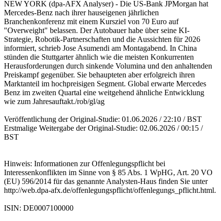
NEW YORK (dpa-AFX Analyser) - Die US-Bank JPMorgan hat
Mercedes-Benz nach ihrer hauseigenen jährlichen
Branchenkonferenz mit einem Kursziel von 70 Euro auf
"Overweight" belassen. Der Autobauer habe über seine KI-
Strategie, Robotik-Partnerschaften und die Aussichten für 2026
informiert, schrieb Jose Asumendi am Montagabend. In China
stünden die Stuttgarter ähnlich wie die meisten Konkurrenten
Herausforderungen durch sinkende Volumina und den anhaltenden
Preiskampf gegenüber. Sie behaupteten aber erfolgreich ihren
Marktanteil im hochpreisigen Segment. Global erwarte Mercedes
Benz im zweiten Quartal eine weitgehend ähnliche Entwicklung
wie zum Jahresauftakt./rob/gl/ag
Veröffentlichung der Original-Studie: 01.06.2026 / 22:10 / BST
Erstmalige Weitergabe der Original-Studie: 02.06.2026 / 00:15 /
BST
Hinweis: Informationen zur Offenlegungspflicht bei
Interessenkonflikten im Sinne von § 85 Abs. 1 WpHG, Art. 20 VO
(EU) 596/2014 für das genannte Analysten-Haus finden Sie unter
http://web.dpa-afx.de/offenlegungspflicht/offenlegungs_pflicht.html.
ISIN: DE0007100000