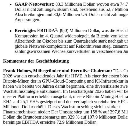
GAAP-Nettoverlust:
83,3 Millionen Dollar, wovon etwa 74,7
Dollar nicht zahlungswirksam sind, bestehend aus 52,7 Millio
Abschreibungen und 30,6 Millionen US-Dollar nicht zahlung
Anpassungen.
1
Bereinigtes EBITDA
: (
9,0) Millionen Dollar, was die Hash-
Kompression im 4. Quartal widerspiegelt, da Bitcoin von sein
Allzeithoch im Oktober bis zum Quartalsende stark nachgab u
globale Netzwerkkomplexität auf Rekordniveau stieg, zusamme
zahlungswirksamen Wechselkursverlusten in verschiedenen Jur
Kommentar der Geschäftsleistung
Frank Holmes, Mitbegründer und Executive Chairman:
"Das Ge
2026 war ein entscheidendes Jahr für HIVE. Als einer der ersten börs
Bitcoin-Miner, der in GPU-Cloud-Computing und KI-Infrastruktur inv
haben wir bereits vor Jahren damit begonnen, eine diversifizierte zwe
Wachstumsstrategie aufzubauen. Im Geschäftsjahr 2026 haben wir be
unserer Plattform erheblich ausgebaut, unsere Bitcoin-Mining-Hashra
EH/s auf 25,1 EH/s gesteigert und den vertraglich vereinbarten HP
Millionen Dollar erhöht. Dieses Wachstum schlug sich in starken
Finanzergebnissen nieder: Der Umsatz stieg um 158 % auf 297,8 Mil
Dollar, die Bruttobetriebsmarge um 329 % auf 107,9 Millionen Dolla
bereinigte EBITDA erreichte 72,9 Millionen Dollar.