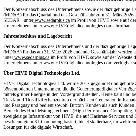
Der Konzernabschluss des Unternehmens sowie der dazugehörige La
(MD&A) für das Quartal und das Geschäftsjahr zum 31. März 2026 s
SEDAR+ unter
www.sedarplus.ca
im Profil von HIVE sowie auf der
Unternehmens unter
www.HIVEdigitaltechnologies.com
abrufbar.
Jahresabschluss und Lagebericht
Der Konzernabschluss des Unternehmens und der dazugehörige Lage
(MD&A) für das am 31. März 2026 endende Geschäftsjahr werden
unter
www.sedarplus.ca
im Profil von HIVE sowie auf der Website d
Unternehmens unter
www.HIVEdigitaltechnologies.com
verfügbar s
Über HIVE Digital Technologies Ltd.
HIVE Digital Technologies Ltd. wurde 2017 gegründet und gehörte z
börsennotierten Unternehmen, die die Generierung digitaler Vermög
mittels grüner Energie in den Vordergrund stellten. Heute baut und b
Tier-I- und Tier-III-Rechenzentren der nächsten Generation in Kana
und Paraguay und bedient sowohl Bitcoin-Kunden als auch Kunden
Bereich des Hochleistungsrechnens (High Performance Computing,
zweigleisige Infrastruktur von HIVE, die auf Hashrate-Services und
beschleunigtem KI-Computing basiert, bietet skalierbare, umweltfreu
Lösungen für die digitale Wirtschaft.