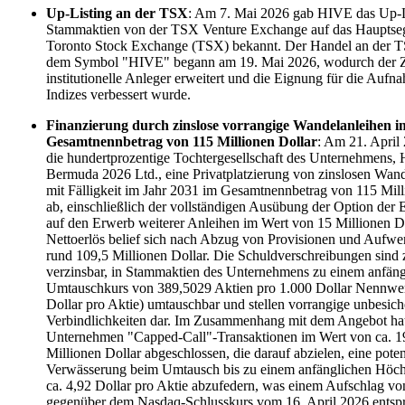
Up-Listing an der TSX
: Am 7. Mai 2026 gab HIVE das Up-Li
Stammaktien von der TSX Venture Exchange auf das Hauptse
Toronto Stock Exchange (TSX) bekannt. Der Handel an der T
dem Symbol "HIVE" begann am 19. Mai 2026, wodurch der 
institutionelle Anleger erweitert und die Eignung für die Aufn
Indizes verbessert wurde.
Finanzierung durch zinslose vorrangige Wandelanleihen i
Gesamtnennbetrag von 115 Millionen Dollar
: Am 21. April
die hundertprozentige Tochtergesellschaft des Unternehmens,
Bermuda 2026 Ltd., eine Privatplatzierung von zinslosen Wan
mit Fälligkeit im Jahr 2031 im Gesamtnennbetrag von 115 Mill
ab, einschließlich der vollständigen Ausübung der Option der 
auf den Erwerb weiterer Anleihen im Wert von 15 Millionen Do
Nettoerlös belief sich nach Abzug von Provisionen und Aufw
rund 109,5 Millionen Dollar. Die Schuldverschreibungen sind z
verzinsbar, in Stammaktien des Unternehmens zu einem anfäng
Umtauschkurs von 389,5029 Aktien pro 1.000 Dollar Nennwert
Dollar pro Aktie) umtauschbar und stellen vorrangige unbesich
Verbindlichkeiten dar. Im Zusammenhang mit dem Angebot ha
Unternehmen "Capped-Call"-Transaktionen im Wert von ca. 1
Millionen Dollar abgeschlossen, die darauf abzielen, eine poten
Verwässerung beim Umtausch bis zu einem anfänglichen Höch
ca. 4,92 Dollar pro Aktie abzufedern, was einem Aufschlag v
gegenüber dem Nasdaq-Schlusskurs vom 16. April 2026 entspr