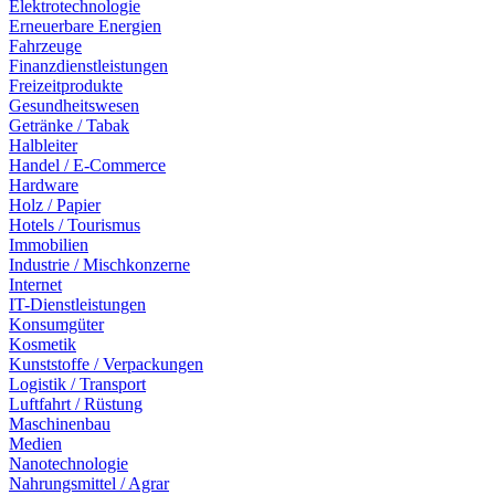
Elektrotechnologie
Erneuerbare Energien
Fahrzeuge
Finanzdienstleistungen
Freizeitprodukte
Gesundheitswesen
Getränke / Tabak
Halbleiter
Handel / E-Commerce
Hardware
Holz / Papier
Hotels / Tourismus
Immobilien
Industrie / Mischkonzerne
Internet
IT-Dienstleistungen
Konsumgüter
Kosmetik
Kunststoffe / Verpackungen
Logistik / Transport
Luftfahrt / Rüstung
Maschinenbau
Medien
Nanotechnologie
Nahrungsmittel / Agrar