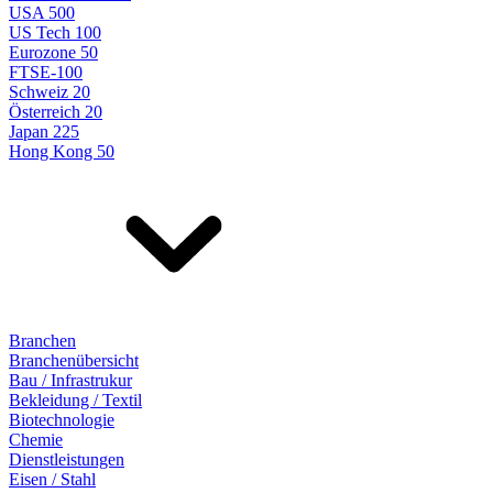
USA 500
US Tech 100
Eurozone 50
FTSE-100
Schweiz 20
Österreich 20
Japan 225
Hong Kong 50
Branchen
Branchenübersicht
Bau / Infrastrukur
Bekleidung / Textil
Biotechnologie
Chemie
Dienstleistungen
Eisen / Stahl