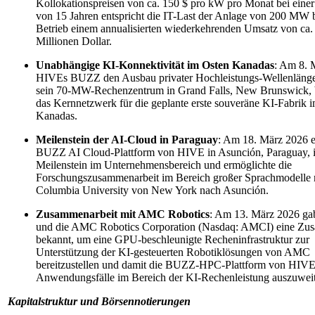
Kollokationspreisen von ca. 150 $ pro kW pro Monat bei einer
von 15 Jahren entspricht die IT-Last der Anlage von 200 MW 
Betrieb einem annualisierten wiederkehrenden Umsatz von ca.
Millionen Dollar.
Unabhängige KI-Konnektivität im Osten Kanadas
: Am 8. 
HIVEs BUZZ den Ausbau privater Hochleistungs-Wellenlänge
sein 70-MW-Rechenzentrum in Grand Falls, New Brunswick, 
das Kernnetzwerk für die geplante erste souveräne KI-Fabrik 
Kanadas.
Meilenstein der AI-Cloud in Paraguay
: Am 18. März 2026 er
BUZZ AI Cloud-Plattform von HIVE in Asunción, Paraguay, i
Meilenstein im Unternehmensbereich und ermöglichte die
Forschungszusammenarbeit im Bereich großer Sprachmodelle 
Columbia University von New York nach Asunción.
Zusammenarbeit mit AMC Robotics
: Am 13. März 2026 g
und die AMC Robotics Corporation (Nasdaq: AMCI) eine Zu
bekannt, um eine GPU-beschleunigte Recheninfrastruktur zur
Unterstützung der KI-gesteuerten Robotiklösungen von AMC
bereitzustellen und damit die BUZZ-HPC-Plattform von HIVE
Anwendungsfälle im Bereich der KI-Rechenleistung auszuwei
Kapitalstruktur und Börsennotierungen