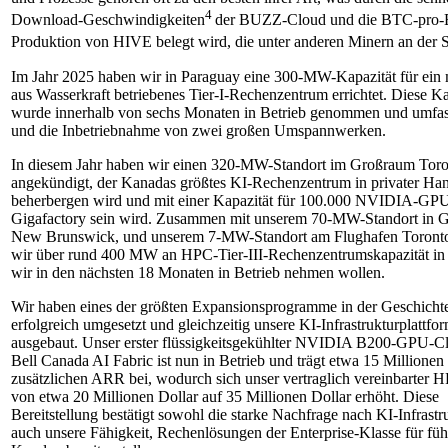
4
Download-Geschwindigkeiten
der BUZZ-Cloud und die BTC-pro-
Produktion von HIVE belegt wird, die unter anderen Minern an der Sp
Im Jahr 2025 haben wir in Paraguay eine 300-MW-Kapazität für ein 
aus Wasserkraft betriebenes Tier-I-Rechenzentrum errichtet. Diese Ka
wurde innerhalb von sechs Monaten in Betrieb genommen und umfas
und die Inbetriebnahme von zwei großen Umspannwerken.
In diesem Jahr haben wir einen 320-MW-Standort im Großraum Tor
angekündigt, der Kanadas größtes KI-Rechenzentrum in privater Ha
beherbergen wird und mit einer Kapazität für 100.000 NVIDIA-GPU
Gigafactory sein wird. Zusammen mit unserem 70-MW-Standort in Gr
New Brunswick, und unserem 7-MW-Standort am Flughafen Toronto
wir über rund 400 MW an HPC-Tier-III-Rechenzentrumskapazität in
wir in den nächsten 18 Monaten in Betrieb nehmen wollen.
Wir haben eines der größten Expansionsprogramme in der Geschich
erfolgreich umgesetzt und gleichzeitig unsere KI-Infrastrukturplattfo
ausgebaut. Unser erster flüssigkeitsgekühlter NVIDIA B200-GPU-Cl
Bell Canada AI Fabric ist nun in Betrieb und trägt etwa 15 Millione
zusätzlichen ARR bei, wodurch sich unser vertraglich vereinbarte
von etwa 20 Millionen Dollar auf 35 Millionen Dollar erhöht. Diese
Bereitstellung bestätigt sowohl die starke Nachfrage nach KI-Infrastru
auch unsere Fähigkeit, Rechenlösungen der Enterprise-Klasse für fü