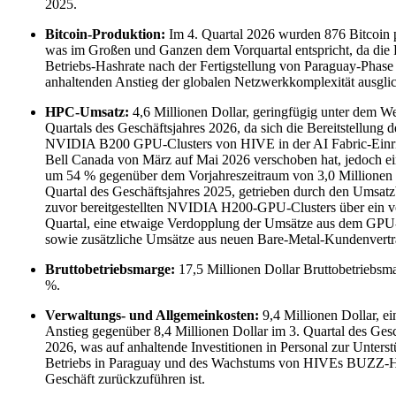
2025.
Bitcoin-Produktion:
Im 4. Quartal 2026 wurden 876 Bitcoin p
was im Großen und Ganzen dem Vorquartal entspricht, da die
Betriebs-Hashrate nach der Fertigstellung von Paraguay-Phase
anhaltenden Anstieg der globalen Netzwerkkomplexität ausglic
HPC-Umsatz:
4,6 Millionen Dollar, geringfügig unter dem We
Quartals des Geschäftsjahres 2026, da sich die Bereitstellung 
NVIDIA B200 GPU-Clusters von HIVE in der AI Fabric-Einr
Bell Canada von März auf Mai 2026 verschoben hat, jedoch ei
um 54 % gegenüber dem Vorjahreszeitraum von 3,0 Millionen 
Quartal des Geschäftsjahres 2025, getrieben durch den Umsatz
zuvor bereitgestellten NVIDIA H200-GPU-Clusters über ein v
Quartal, eine etwaige Verdopplung der Umsätze aus dem GPU
sowie zusätzliche Umsätze aus neuen Bare-Metal-Kundenvertr
Bruttobetriebsmarge:
17,5 Millionen Dollar Bruttobetriebsm
%.
Verwaltungs- und Allgemeinkosten:
9,4 Millionen Dollar, ein
Anstieg gegenüber 8,4 Millionen Dollar im 3. Quartal des Gesc
2026, was auf anhaltende Investitionen in Personal zur Unters
Betriebs in Paraguay und des Wachstums von HIVEs BUZZ-
Geschäft zurückzuführen ist.