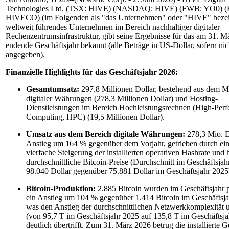
Technologies Ltd. (TSX: HIVE) (NASDAQ: HIVE) (FWB: YO0) 
HIVECO) (im Folgenden als "das Unternehmen" oder "HIVE" bezeic
weltweit führendes Unternehmen im Bereich nachhaltiger digitaler
Rechenzentrumsinfrastruktur, gibt seine Ergebnisse für das am 31. M
endende Geschäftsjahr bekannt (alle Beträge in US-Dollar, sofern nic
angegeben).
Finanzielle Highlights für das Geschäftsjahr 2026:
Gesamtumsatz:
297,8 Millionen Dollar, bestehend aus dem M
digitaler Währungen (278,3 Millionen Dollar) und Hosting-
Dienstleistungen im Bereich Hochleistungsrechnen (High-Per
Computing, HPC) (19,5 Millionen Dollar).
Umsatz aus dem Bereich digitale Währungen:
278,3 Mio. Do
Anstieg um 164 % gegenüber dem Vorjahr, getrieben durch ei
vierfache Steigerung der installierten operativen Hashrate und
durchschnittliche Bitcoin-Preise (Durchschnitt im Geschäftsja
98.040 Dollar gegenüber 75.881 Dollar im Geschäftsjahr 2025
Bitcoin-Produktion:
2.885 Bitcoin wurden im Geschäftsjahr p
ein Anstieg um 104 % gegenüber 1.414 Bitcoin im Geschäftsja
was den Anstieg der durchschnittlichen Netzwerkkomplexität 
(von 95,7 T im Geschäftsjahr 2025 auf 135,8 T im Geschäftsj
deutlich übertrifft. Zum 31. März 2026 betrug die installierte 