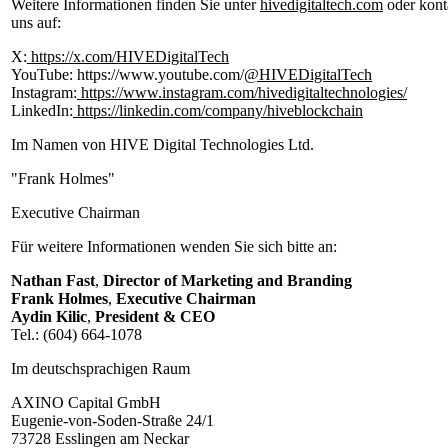
Weitere Informationen finden Sie unter
hivedigitaltech.com
oder kont
uns auf:
X:
https://x.com/HIVEDigitalTech
YouTube: https://www.youtube.com/
@HIVEDigitalTech
Instagram:
https://www.instagram.com/hivedigitaltechnologies/
LinkedIn:
https://linkedin.com/company/hiveblockchain
Im Namen von HIVE Digital Technologies Ltd.
"Frank Holmes"
Executive Chairman
Für weitere Informationen wenden Sie sich bitte an:
Nathan Fast
,
Director of Marketing and Branding
Frank Holmes
,
Executive Chairman
Aydin Kilic
,
President & CEO
Tel.: (604) 664-1078
Im deutschsprachigen Raum
AXINO Capital GmbH
Eugenie-von-Soden-Straße 24/1
73728 Esslingen am Neckar