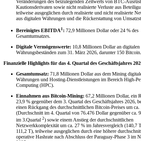
Veränderungen des beizulegenden Zeitwerts von BTC-Ausrüs
Kautionsderivaten sowie nicht realisierte Verluste aus Beteilig
teilweise ausgeglichen durch realisierte und nicht realisierte N
aus digitalen Währungen und die Rückerstattung von Umsatzst
1
Bereinigtes EBITDA
:
72,9 Millionen Dollar oder 24 % des
Gesamtumsatzes.
Digitale Vermögenswerte:
10,8 Millionen Dollar an digitalen
Währungsbeständen zum 31. März 2026, darunter 150 Bitcoin
Finanzielle Highlights für das 4. Quartal des Geschäftsjahres 202
Gesamtumsatz:
71,8 Millionen Dollar aus dem Mining digital
Währungen und Hosting-Dienstleistungen im Bereich High-Pe
Computing (HPC).
Einnahmen aus Bitcoin-Mining:
67,2 Millionen Dollar, ein
23,9 % gegenüber dem 3. Quartal des Geschäftsjahres 2026, b
einen Rückgang des durchschnittlichen Bitcoin-Preises um ca.
(Durchschnitt im 4. Quartal von 76.476 Dollar gegenüber ca. 
2
im 3.Quartal
) sowie einem Anstieg der durchschnittlichen
Netzwerkkomplexität um ca. 27 % im Jahresvergleich (140,7 
111,2 T), teilweise ausgeglichen durch eine höhere durchschnit
operative Hashrate nach Abschluss der Paraguay-Phase 3 im