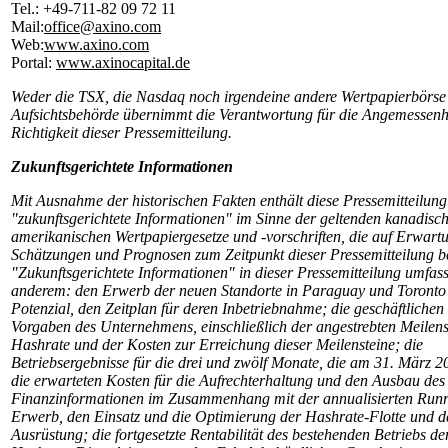
Tel.: +49-711-82 09 72 11
Mail:
office@axino.com
Web:
www.axino.com
Portal:
www.axinocapital.de
Weder die TSX, die Nasdaq noch irgendeine andere Wertpapierbörse
Aufsichtsbehörde übernimmt die Verantwortung für die Angemessenh
Richtigkeit dieser Pressemitteilung.
Zukunftsgerichtete Informationen
Mit Ausnahme der historischen Fakten enthält diese Pressemitteilung
"zukunftsgerichtete Informationen" im Sinne der geltenden kanadis
amerikanischen Wertpapiergesetze und -vorschriften, die auf Erwart
Schätzungen und Prognosen zum Zeitpunkt dieser Pressemitteilung b
"Zukunftsgerichtete Informationen" in dieser Pressemitteilung umfas
anderem: den Erwerb der neuen Standorte in Paraguay und Toronto
Potenzial, den Zeitplan für deren Inbetriebnahme; die geschäftlichen
Vorgaben des Unternehmens, einschließlich der angestrebten Meilenst
Hashrate und der Kosten zur Erreichung dieser Meilensteine; die
Betriebsergebnisse für die drei und zwölf Monate, die am 31. März 2
die erwarteten Kosten für die Aufrechterhaltung und den Ausbau des 
Finanzinformationen im Zusammenhang mit der annualisierten Runr
Erwerb, den Einsatz und die Optimierung der Hashrate-Flotte und d
Ausrüstung; die fortgesetzte Rentabilität des bestehenden Betriebs de