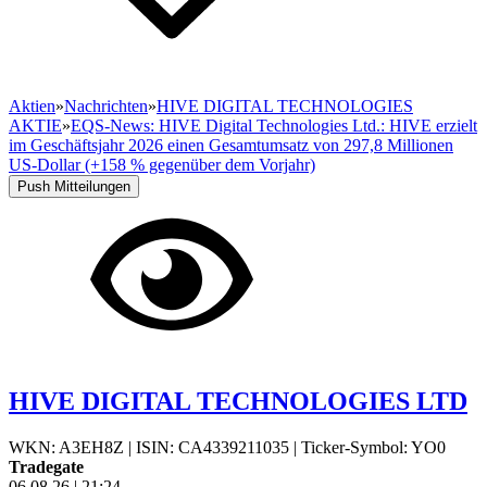
Aktien
»
Nachrichten
»
HIVE DIGITAL TECHNOLOGIES
AKTIE
»
EQS-News: HIVE Digital Technologies Ltd.: HIVE erzielt
im Geschäftsjahr 2026 einen Gesamtumsatz von 297,8 Millionen
US-Dollar (+158 % gegenüber dem Vorjahr)
Push Mitteilungen
HIVE DIGITAL TECHNOLOGIES LTD
WKN: A3EH8Z
|
ISIN: CA4339211035
|
Ticker-Symbol: YO0
Tradegate
06.08.26
|
21:24