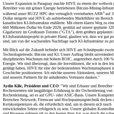
Unsere Expansion in Paraguay machte HIVE zu einem der weltweit 
Betreiber von mit grüner Energie betriebenen Bitcoin-Mining-Infrastr
3
während unser BUZZ HPC den vertraglich vereinbarten ARR
auf 3
Dollar steigerte und HIVE als aufstrebenden Marktführer im Bereich
kanadischen KI-Infrastruktur etablierte. Mit einem klaren Weg zu 
660 Millionen Dollar bis Ende 2028, gestützt auf unsere geplante 
Gigafactory im Großraum Toronto ("GTA"), dem größten geplanten 
KI-Infrastrukturprojekt in privater Hand, glauben wir, dass wir gut pos
sind, um von der wachsenden Nachfrage nach KI-Infrastruktur zu prof
Mit Blick auf die Zukunft befindet sich HIVE am Schnittpunkt zweier
Technologietrends: Bitcoin und KI. Unser Auftrag bleibt unverändert
diszipliniertes Wachstum mit hohem ROIC, angetrieben durch 100 %
Energie. Wir sind überzeugt, dass die Investitionen, die wir in den let
getätigt haben, HIVE für eine der bedeutendsten Wachstumsphasen i
Geschichte positionieren. Ich möchte unseren Aktionären, unseren Mi
und unseren Partnern für ihr anhaltendes Vertrauen danken."
Aydin Kilic, Präsident und CEO
: "Wir sind Erbauer und Betreiber
Rechenzentren mit langjähriger Erfahrung in der Orchestrierung von
Rechenleistung, sei es auf GPU- oder ASIC-Basis. Unsere Kompeten
Bereichen Netzwerk, Firmware und Hochspannungstechnik decken d
Kernkompetenzen ab, die erforderlich sind, um in diesem sich rasch
entwickelnden Sektor erfolgreich zu sein. Unsere globalen Kontrol
und Prozesse gehören oft zu den besten ihrer Art, was durch die schne