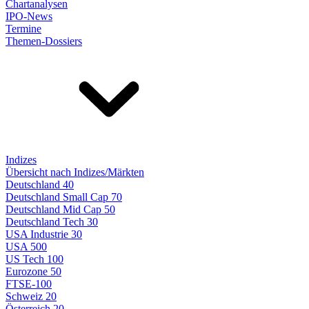
Chartanalysen
IPO-News
Termine
Themen-Dossiers
Indizes
Übersicht nach Indizes/Märkten
Deutschland 40
Deutschland Small Cap 70
Deutschland Mid Cap 50
Deutschland Tech 30
USA Industrie 30
USA 500
US Tech 100
Eurozone 50
FTSE-100
Schweiz 20
Österreich 20