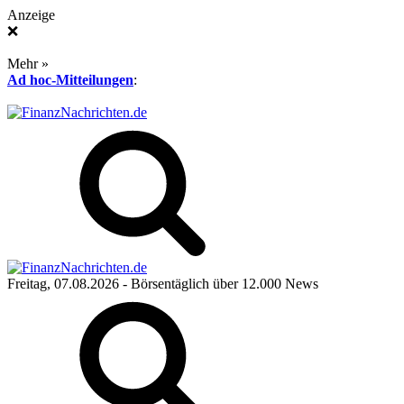
Anzeige
❌
Mehr »
Ad hoc-Mitteilungen
:
Freitag, 07.08.2026
- Börsentäglich über 12.000 News