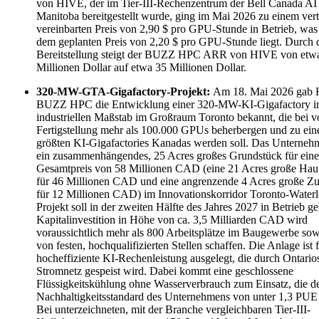
von HIVE, der im Tier-III-Rechenzentrum der Bell Canada AI 
Manitoba bereitgestellt wurde, ging im Mai 2026 zu einem vert
vereinbarten Preis von 2,90 $ pro GPU-Stunde in Betrieb, wa
dem geplanten Preis von 2,20 $ pro GPU-Stunde liegt. Durch 
Bereitstellung steigt der BUZZ HPC ARR von HIVE von etw
Millionen Dollar auf etwa 35 Millionen Dollar.
320-MW-GTA-Gigafactory-Projekt:
Am 18. Mai 2026 gab
BUZZ HPC die Entwicklung einer 320-MW-KI-Gigafactory 
industriellen Maßstab im Großraum Toronto bekannt, die bei vo
Fertigstellung mehr als 100.000 GPUs beherbergen und zu eine
größten KI-Gigafactories Kanadas werden soll. Das Unterneh
ein zusammenhängendes, 25 Acres großes Grundstück für ein
Gesamtpreis von 58 Millionen CAD (eine 21 Acres große Haup
für 46 Millionen CAD und eine angrenzende 4 Acres große Zus
für 12 Millionen CAD) im Innovationskorridor Toronto-Water
Projekt soll in der zweiten Hälfte des Jahres 2027 in Betrieb g
Kapitalinvestition in Höhe von ca. 3,5 Milliarden CAD wird
voraussichtlich mehr als 800 Arbeitsplätze im Baugewerbe so
von festen, hochqualifizierten Stellen schaffen. Die Anlage ist 
hocheffiziente KI-Rechenleistung ausgelegt, die durch Ontario
Stromnetz gespeist wird. Dabei kommt eine geschlossene
Flüssigkeitskühlung ohne Wasserverbrauch zum Einsatz, die 
Nachhaltigkeitsstandard des Unternehmens von unter 1,3 PUE 
Bei unterzeichneten, mit der Branche vergleichbaren Tier-III-