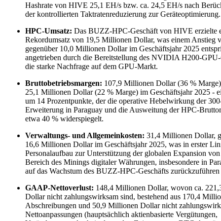
Hashrate von HIVE 25,1 EH/s bzw. ca. 24,5 EH/s nach Berüc
der kontrollierten Taktratenreduzierung zur Geräteoptimierung.
HPC-Umsatz:
Das BUZZ-HPC-Geschäft von HIVE erzielte 
Rekordumsatz von 19,5 Millionen Dollar, was einem Anstieg 
gegenüber 10,0 Millionen Dollar im Geschäftsjahr 2025 entspri
angetrieben durch die Bereitstellung des NVIDIA H200-GPU-
die starke Nachfrage auf dem GPU-Markt.
Bruttobetriebsmargen:
107,9 Millionen Dollar (36 % Marge
25,1 Millionen Dollar (22 % Marge) im Geschäftsjahr 2025 - e
um 14 Prozentpunkte, der die operative Hebelwirkung der 3
Erweiterung in Paraguay und die Ausweitung der HPC-Brutto
etwa 40 % widerspiegelt.
Verwaltungs- und Allgemeinkosten:
31,4 Millionen Dollar, 
16,6 Millionen Dollar im Geschäftsjahr 2025, was in erster Lin
Personalaufbau zur Unterstützung der globalen Expansion vo
Bereich des Minings digitaler Währungen, insbesondere in Par
auf das Wachstum des BUZZ-HPC-Geschäfts zurückzuführen i
GAAP-Nettoverlust:
148,4 Millionen Dollar, wovon ca. 221,
Dollar nicht zahlungswirksam sind, bestehend aus 170,4 Milli
Abschreibungen und 50,9 Millionen Dollar nicht zahlungswir
Nettoanpassungen (hauptsächlich aktienbasierte Vergütungen,