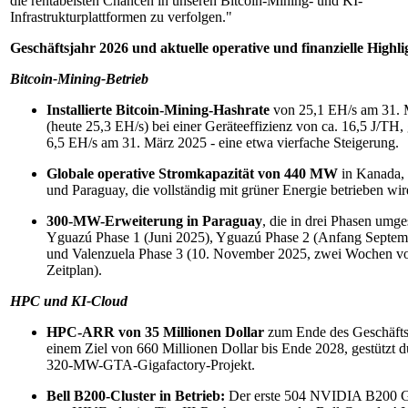
die rentabelsten Chancen in unseren Bitcoin-Mining- und KI-
Infrastrukturplattformen zu verfolgen."
Geschäftsjahr 2026 und aktuelle operative und finanzielle Highli
Bitcoin-Mining-Betrieb
Installierte Bitcoin-Mining-Hashrate
von 25,1 EH/s am 31.
(heute 25,3 EH/s) bei einer Geräteeffizienz von ca. 16,5 J/TH
6,5 EH/s am 31. März 2025 - eine etwa vierfache Steigerung.
Globale operative Stromkapazität von 440 MW
in Kanada
und Paraguay, die vollständig mit grüner Energie betrieben wir
300-MW-Erweiterung in Paraguay
, die in drei Phasen umge
Yguazú Phase 1 (Juni 2025), Yguazú Phase 2 (Anfang Septem
und Valenzuela Phase 3 (10. November 2025, zwei Wochen v
Zeitplan).
HPC und KI-Cloud
HPC-ARR von 35 Millionen Dollar
zum Ende des Geschäftsj
einem Ziel von 660 Millionen Dollar bis Ende 2028, gestützt d
320-MW-GTA-Gigafactory-Projekt.
Bell B200-Cluster in Betrieb:
Der erste 504 NVIDIA B200 