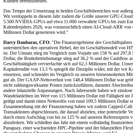
Kunden bereitzustellen.
Das Tempo der Umsetzung in beiden Geschäftsbereichen war außer
Wir verdoppeln in diesem Jahr zudem die Größe unserer GPU-Cloud
5.500 NVIDIA-GPUs auf etwa 11.000 verwaltete GPUs bis zum En
Kalenderjahres 2026, was voraussichtlich einen AI-Cloud-ARR von 
Millionen Dollar generieren wird."
Darcy Daubaras, CFO
: "Die Finanzergebnisse des Geschäftsjahre
unterstreichen den operativen Hebel, der im Geschäftsmodell von H
ist. Der Umsatz stieg im Vergleich zum Vorjahr um 158 % auf 297,8 
Dollar, die Bruttobetriebsmarge stieg auf 36,2 % und der Cashflow a
Geschäftstätigkeit vervierfachte sich auf 62,3 Millionen Dollar. Unser
Kapitalrendite von 13,3 % spiegelt die Disziplin wider, mit der wir Ka
einsetzen, und schneidet im Vergleich zu unseren börsennotierten M
gut ab. Der GAAP-Nettoverlust von 148,4 Millionen Dollar war größt
nicht zahlungswirksame Posten zurückzuführen, darunter Abschreib
andere bilanzielle Anpassungen. Nach Jahresende haben wir zinslose
Wandelanleihen im Wert von 115 Millionen Dollar mit Fälligkeit im 
getilgt und damit einen Nettoerlös von rund 109,5 Millionen Dollar er
Zusammenhang mit der Finanzierung haben wir zudem Capped-Call
Transaktionen abgeschlossen, die darauf abzielen, eine potenzielle 
durch einen Aufschlag von bis zu 125 % auf unseren Referenzpreis 
abzufedern. Wir schließen das Jahr mit einem vollständig finanzierte
Paraguay, einer wachsenden HPC-Pipeline und der bilanziellen Flexib