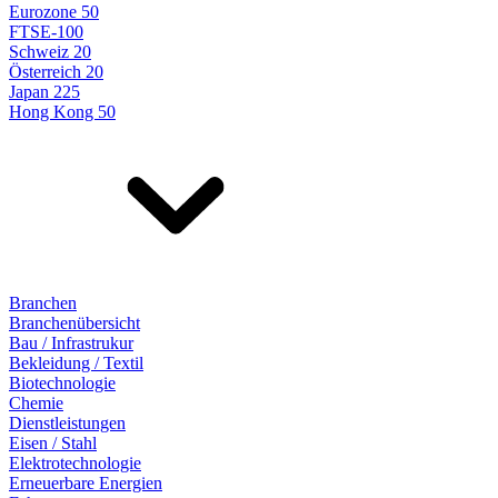
Eurozone 50
FTSE-100
Schweiz 20
Österreich 20
Japan 225
Hong Kong 50
Branchen
Branchenübersicht
Bau / Infrastrukur
Bekleidung / Textil
Biotechnologie
Chemie
Dienstleistungen
Eisen / Stahl
Elektrotechnologie
Erneuerbare Energien