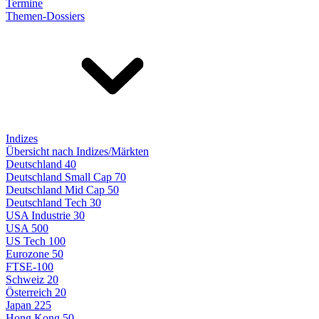
Termine
Themen-Dossiers
Indizes
Übersicht nach Indizes/Märkten
Deutschland 40
Deutschland Small Cap 70
Deutschland Mid Cap 50
Deutschland Tech 30
USA Industrie 30
USA 500
US Tech 100
Eurozone 50
FTSE-100
Schweiz 20
Österreich 20
Japan 225
Hong Kong 50