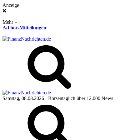
Anzeige
❌
Mehr »
Ad hoc-Mitteilungen
:
Samstag, 08.08.2026
- Börsentäglich über 12.000 News