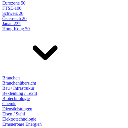
Eurozone 50
FTSE-100
Schweiz 20
Österreich 20
Japan 225
Hong Kong 50
Branchen
Branchenübersicht
Bau / Infrastrukur
Bekleidung / Textil
Biotechnologie
Chemie
Dienstleistungen
Eisen / Stahl
Elektrotechnologie
Erneuerbare Energien