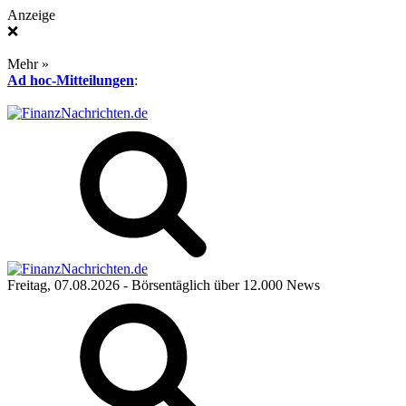
Anzeige
❌
Mehr »
Ad hoc-Mitteilungen
:
Freitag, 07.08.2026
- Börsentäglich über 12.000 News