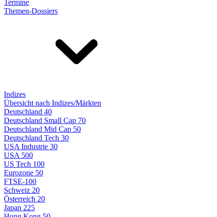
Termine
Themen-Dossiers
Indizes
Übersicht nach Indizes/Märkten
Deutschland 40
Deutschland Small Cap 70
Deutschland Mid Cap 50
Deutschland Tech 30
USA Industrie 30
USA 500
US Tech 100
Eurozone 50
FTSE-100
Schweiz 20
Österreich 20
Japan 225
Hong Kong 50