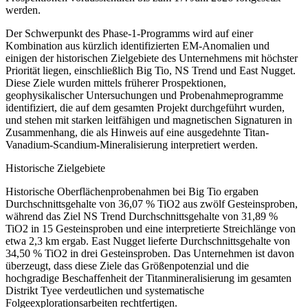
werden.
Der Schwerpunkt des Phase-1-Programms wird auf einer
Kombination aus kürzlich identifizierten EM-Anomalien und
einigen der historischen Zielgebiete des Unternehmens mit höchster
Priorität liegen, einschließlich Big Tio, NS Trend und East Nugget.
Diese Ziele wurden mittels früherer Prospektionen,
geophysikalischer Untersuchungen und Probenahmeprogramme
identifiziert, die auf dem gesamten Projekt durchgeführt wurden,
und stehen mit starken leitfähigen und magnetischen Signaturen in
Zusammenhang, die als Hinweis auf eine ausgedehnte Titan-
Vanadium-Scandium-Mineralisierung interpretiert werden.
Historische Zielgebiete
Historische Oberflächenprobenahmen bei Big Tio ergaben
Durchschnittsgehalte von 36,07 % TiO2 aus zwölf Gesteinsproben,
während das Ziel NS Trend Durchschnittsgehalte von 31,89 %
TiO2 in 15 Gesteinsproben und eine interpretierte Streichlänge von
etwa 2,3 km ergab. East Nugget lieferte Durchschnittsgehalte von
34,50 % TiO2 in drei Gesteinsproben. Das Unternehmen ist davon
überzeugt, dass diese Ziele das Größenpotenzial und die
hochgradige Beschaffenheit der Titanmineralisierung im gesamten
Distrikt Tyee verdeutlichen und systematische
Folgeexplorationsarbeiten rechtfertigen.