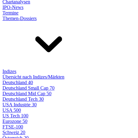
Chartanalysen
IPO-News
Termine
Themen-Dossiers
Indizes
Übersicht nach Indizes/Märkten
Deutschland 40
Deutschland Small Cap 70
Deutschland Mid Cap 50
Deutschland Tech 30
USA Industrie 30
USA 500
US Tech 100
Eurozone 50
FTSE-100
Schweiz 20
Österreich 20