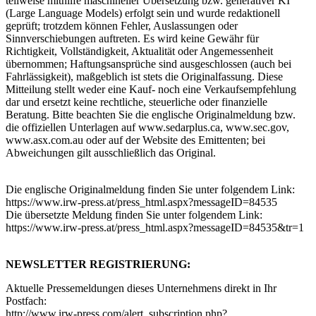
teilweise mithilfe maschineller Übersetzung bzw. generativer KI
(Large Language Models) erfolgt sein und wurde redaktionell
geprüft; trotzdem können Fehler, Auslassungen oder
Sinnverschiebungen auftreten. Es wird keine Gewähr für
Richtigkeit, Vollständigkeit, Aktualität oder Angemessenheit
übernommen; Haftungsansprüche sind ausgeschlossen (auch bei
Fahrlässigkeit), maßgeblich ist stets die Originalfassung. Diese
Mitteilung stellt weder eine Kauf- noch eine Verkaufsempfehlung
dar und ersetzt keine rechtliche, steuerliche oder finanzielle
Beratung. Bitte beachten Sie die englische Originalmeldung bzw.
die offiziellen Unterlagen auf www.sedarplus.ca, www.sec.gov,
www.asx.com.au oder auf der Website des Emittenten; bei
Abweichungen gilt ausschließlich das Original.
Die englische Originalmeldung finden Sie unter folgendem Link:
https://www.irw-press.at/press_html.aspx?messageID=84535
Die übersetzte Meldung finden Sie unter folgendem Link:
https://www.irw-press.at/press_html.aspx?messageID=84535&tr=1
NEWSLETTER REGISTRIERUNG:
Aktuelle Pressemeldungen dieses Unternehmens direkt in Ihr
Postfach:
http://www.irw-press.com/alert_subscription.php?