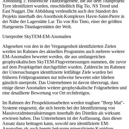
Abbildung 1: Historische Titanzielgebiete, die auf dem Titanprojekt
Tyee identifiziert wurden, einschließlich Big Tio, NS Trend und
East Nugget. Die Abbildung verdeutlicht auch den Standort des
Projekts innerhalb des Anorthosit-Komplexes Havre-Saint-Pierre in
der Nähe der Lagerstätte Lac Tio von Rio Tinto, einer der größten
Hartgestein-Titanlagerstätten der Welt.
Unerprobte SkyTEM-EM-Anomalien
Abgesehen von den in der Vergangenheit identifizierten Zielen
werden im Rahmen des aktuellen Programms auch mehrere weitere
EM-Anomalien bewertet werden, die aus umfangreichen
geophysikalischen SkyTEM-Flugvermessungen stammen, die zuvor
auf dem Projektgebiet durchgeführt wurden. Zahlreiche im Rahmen
der Untersuchungen identifizierte leitfähige Ziele wurden bei
früheren Feldprogrammen nur teilweise bewertet oder blieben
gänzlich unerprobt. Das Unternehmen ist davon überzeugt, dass
einige dieser Anomalien weitere geophysikalische Folgearbeiten und
eine detaillierte Bewertung vor Ort rechtfertigen.
Im Rahmen der Prospektionsarbeiten werden tragbare "Beep Mat"-
Systeme eingesetzt, die sich bereits bei der Identifizierung von
Massivoxidmineralisierungen innerhalb des Distrikts als wirksam
erwiesen haben. Das Unternehmen ist der Auffassung, dass dieser
Ansatz dazu beitragen kann, sowohl neu identifizierte EM-
Anomalien als auch bereits bekannte mineralisierte Korridore