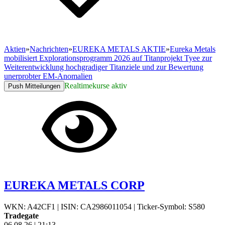
Aktien
»
Nachrichten
»
EUREKA METALS AKTIE
»
Eureka Metals
mobilisiert Explorationsprogramm 2026 auf Titanprojekt Tyee zur
Weiterentwicklung hochgradiger Titanziele und zur Bewertung
unerprobter EM-Anomalien
Realtimekurse aktiv
Push Mitteilungen
EUREKA METALS CORP
WKN: A42CF1
|
ISIN: CA2986011054
|
Ticker-Symbol: S580
Tradegate
06.08.26
|
21:13