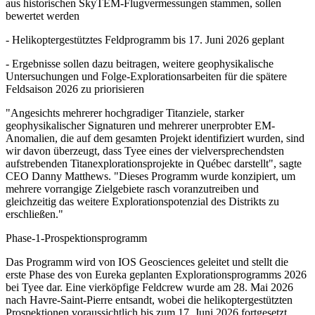
aus historischen SkyTEM-Flugvermessungen stammen, sollen
bewertet werden
- Helikoptergestütztes Feldprogramm bis 17. Juni 2026 geplant
- Ergebnisse sollen dazu beitragen, weitere geophysikalische
Untersuchungen und Folge-Explorationsarbeiten für die spätere
Feldsaison 2026 zu priorisieren
"Angesichts mehrerer hochgradiger Titanziele, starker
geophysikalischer Signaturen und mehrerer unerprobter EM-
Anomalien, die auf dem gesamten Projekt identifiziert wurden, sind
wir davon überzeugt, dass Tyee eines der vielversprechendsten
aufstrebenden Titanexplorationsprojekte in Québec darstellt", sagte
CEO Danny Matthews. "Dieses Programm wurde konzipiert, um
mehrere vorrangige Zielgebiete rasch voranzutreiben und
gleichzeitig das weitere Explorationspotenzial des Distrikts zu
erschließen."
Phase-1-Prospektionsprogramm
Das Programm wird von IOS Geosciences geleitet und stellt die
erste Phase des von Eureka geplanten Explorationsprogramms 2026
bei Tyee dar. Eine vierköpfige Feldcrew wurde am 28. Mai 2026
nach Havre-Saint-Pierre entsandt, wobei die helikoptergestützten
Prospektionen voraussichtlich bis zum 17. Juni 2026 fortgesetzt