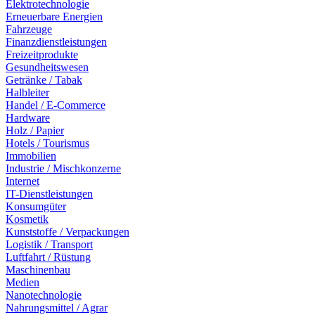
Elektrotechnologie
Erneuerbare Energien
Fahrzeuge
Finanzdienstleistungen
Freizeitprodukte
Gesundheitswesen
Getränke / Tabak
Halbleiter
Handel / E-Commerce
Hardware
Holz / Papier
Hotels / Tourismus
Immobilien
Industrie / Mischkonzerne
Internet
IT-Dienstleistungen
Konsumgüter
Kosmetik
Kunststoffe / Verpackungen
Logistik / Transport
Luftfahrt / Rüstung
Maschinenbau
Medien
Nanotechnologie
Nahrungsmittel / Agrar