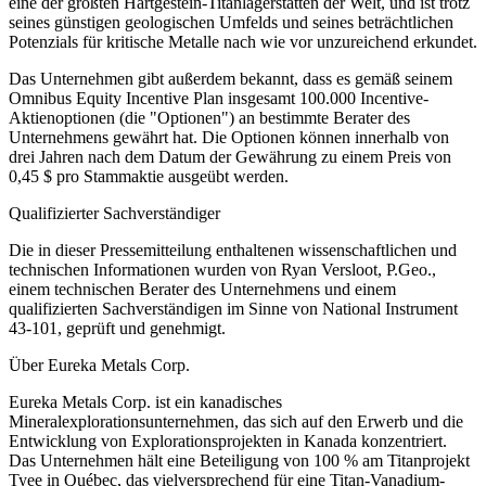
eine der größten Hartgestein-Titanlagerstätten der Welt, und ist trotz
seines günstigen geologischen Umfelds und seines beträchtlichen
Potenzials für kritische Metalle nach wie vor unzureichend erkundet.
Das Unternehmen gibt außerdem bekannt, dass es gemäß seinem
Omnibus Equity Incentive Plan insgesamt 100.000 Incentive-
Aktienoptionen (die "Optionen") an bestimmte Berater des
Unternehmens gewährt hat. Die Optionen können innerhalb von
drei Jahren nach dem Datum der Gewährung zu einem Preis von
0,45 $ pro Stammaktie ausgeübt werden.
Qualifizierter Sachverständiger
Die in dieser Pressemitteilung enthaltenen wissenschaftlichen und
technischen Informationen wurden von Ryan Versloot, P.Geo.,
einem technischen Berater des Unternehmens und einem
qualifizierten Sachverständigen im Sinne von National Instrument
43-101, geprüft und genehmigt.
Über Eureka Metals Corp.
Eureka Metals Corp. ist ein kanadisches
Mineralexplorationsunternehmen, das sich auf den Erwerb und die
Entwicklung von Explorationsprojekten in Kanada konzentriert.
Das Unternehmen hält eine Beteiligung von 100 % am Titanprojekt
Tyee in Québec, das vielversprechend für eine Titan-Vanadium-