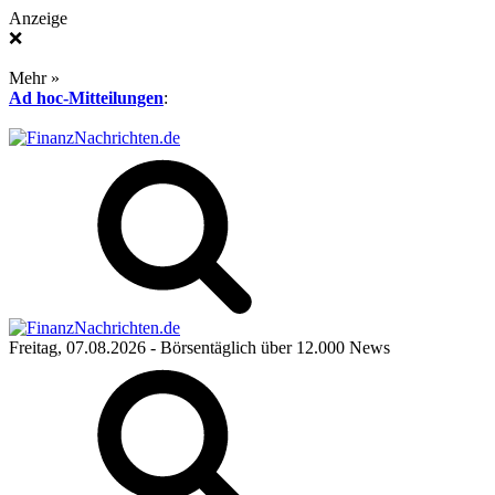
Anzeige
❌
Mehr »
Ad hoc-Mitteilungen
:
Freitag, 07.08.2026
- Börsentäglich über 12.000 News