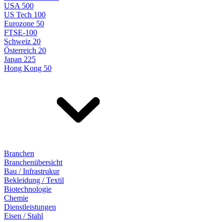
USA 500
US Tech 100
Eurozone 50
FTSE-100
Schweiz 20
Österreich 20
Japan 225
Hong Kong 50
Branchen
Branchenübersicht
Bau / Infrastrukur
Bekleidung / Textil
Biotechnologie
Chemie
Dienstleistungen
Eisen / Stahl