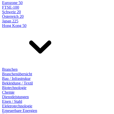
Eurozone 50
FTSE-100
Schweiz 20
Österreich 20
Japan 225
Hong Kong 50
Branchen
Branchenübersicht
Bau / Infrastrukur
Bekleidung / Textil
Biotechnologie
Chemie
Dienstleistungen
Eisen / Stahl
Elektrotechnologie
Erneuerbare Energien