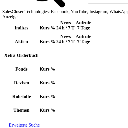
SalesCloser Technologies: Facebook, YouTube, Instagram, WhatsAp
Anzeige
News
Aufrufe
Indizes
Kurs
%
24 h / 7 T
7 Tage
News
Aufrufe
Aktien
Kurs
%
24 h / 7 T
7 Tage
Xetra-Orderbuch
Fonds
Kurs
%
Devisen
Kurs
%
Rohstoffe
Kurs
%
Themen
Kurs
%
Erweiterte Suche