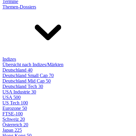
Termine
Themen-Dossiers
Indizes
Übersicht nach Indizes/Märkten
Deutschland 40
Deutschland Small Cap 70
Deutschland Mid Cap 50
Deutschland Tech 30
USA Industrie 30
USA 500
US Tech 100
Eurozone 50
FTSE-100
Schweiz 20
Österreich 20
Japan 225
Hong Kong 50