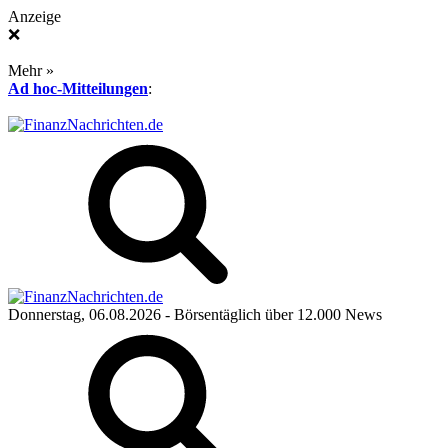
Anzeige
❌
Mehr »
Ad hoc-Mitteilungen
:
Donnerstag, 06.08.2026
- Börsentäglich über 12.000 News