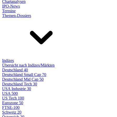
Chartanalysen
IPO-News
Termine
Themen-Dossiers
Indizes
Übersicht nach Indizes/Märkten
Deutschland 40
Deutschland Small Cap 70
Deutschland Mid Cap 50
Deutschland Tech 30
USA Industrie 30
USA 500
US Tech 100
Eurozone 50
FTSE-100
Schweiz 20
Österreich 20