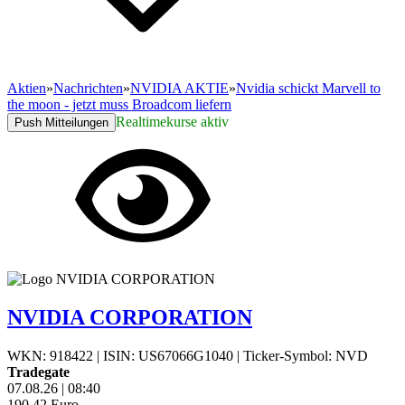
Aktien
»
Nachrichten
»
NVIDIA AKTIE
»
Nvidia schickt Marvell to
the moon - jetzt muss Broadcom liefern
Realtimekurse aktiv
Push Mitteilungen
NVIDIA CORPORATION
WKN: 918422
|
ISIN: US67066G1040
|
Ticker-Symbol: NVD
Tradegate
07.08.26
|
08:40
190,42
Euro