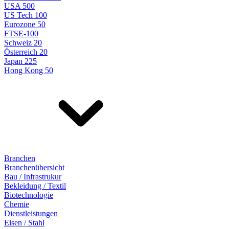
USA 500
US Tech 100
Eurozone 50
FTSE-100
Schweiz 20
Österreich 20
Japan 225
Hong Kong 50
Branchen
Branchenübersicht
Bau / Infrastrukur
Bekleidung / Textil
Biotechnologie
Chemie
Dienstleistungen
Eisen / Stahl