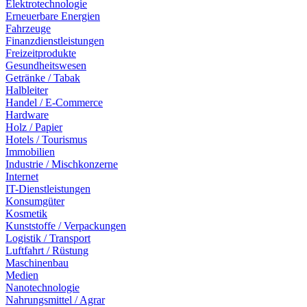
Elektrotechnologie
Erneuerbare Energien
Fahrzeuge
Finanzdienstleistungen
Freizeitprodukte
Gesundheitswesen
Getränke / Tabak
Halbleiter
Handel / E-Commerce
Hardware
Holz / Papier
Hotels / Tourismus
Immobilien
Industrie / Mischkonzerne
Internet
IT-Dienstleistungen
Konsumgüter
Kosmetik
Kunststoffe / Verpackungen
Logistik / Transport
Luftfahrt / Rüstung
Maschinenbau
Medien
Nanotechnologie
Nahrungsmittel / Agrar