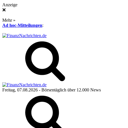
Anzeige
❌
Mehr »
Ad hoc-Mitteilungen
:
Freitag, 07.08.2026
- Börsentäglich über 12.000 News