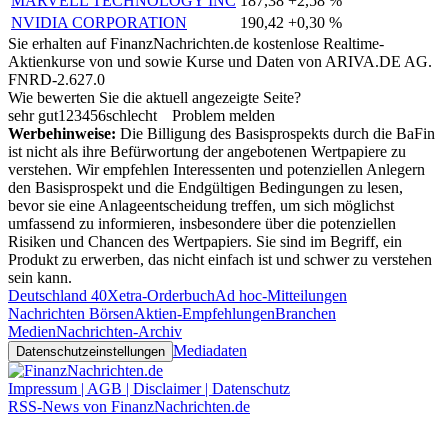
MARVELL TECHNOLOGY INC
187,38
+2,58 %
NVIDIA CORPORATION
190,42
+0,30 %
Sie erhalten auf FinanzNachrichten.de kostenlose Realtime-
Aktienkurse von
und
sowie Kurse und Daten von
ARIVA.DE AG
.
FNRD-2.627.0
Wie bewerten Sie die aktuell angezeigte Seite?
sehr gut
1
2
3
4
5
6
schlecht
Problem melden
Werbehinweise:
Die Billigung des Basisprospekts durch die BaFin
ist nicht als ihre Befürwortung der angebotenen Wertpapiere zu
verstehen. Wir empfehlen Interessenten und potenziellen Anlegern
den Basisprospekt und die Endgültigen Bedingungen zu lesen,
bevor sie eine Anlageentscheidung treffen, um sich möglichst
umfassend zu informieren, insbesondere über die potenziellen
Risiken und Chancen des Wertpapiers. Sie sind im Begriff, ein
Produkt zu erwerben, das nicht einfach ist und schwer zu verstehen
sein kann.
Deutschland 40
Xetra-Orderbuch
Ad hoc-Mitteilungen
Nachrichten Börsen
Aktien-Empfehlungen
Branchen
Medien
Nachrichten-Archiv
Mediadaten
Datenschutzeinstellungen
Impressum | AGB | Disclaimer | Datenschutz
RSS-News von FinanzNachrichten.de