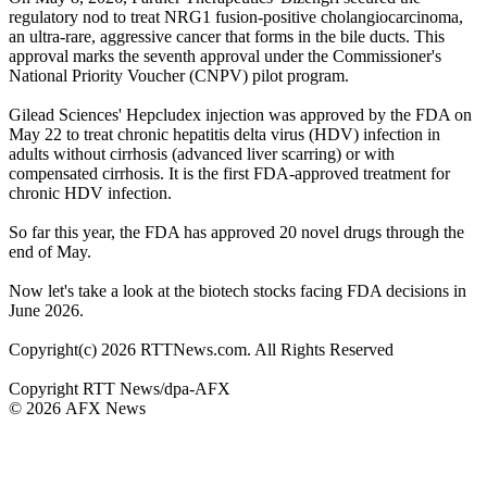
regulatory nod to treat NRG1 fusion-positive cholangiocarcinoma,
an ultra-rare, aggressive cancer that forms in the bile ducts. This
approval marks the seventh approval under the Commissioner's
National Priority Voucher (CNPV) pilot program.
Gilead Sciences' Hepcludex injection was approved by the FDA on
May 22 to treat chronic hepatitis delta virus (HDV) infection in
adults without cirrhosis (advanced liver scarring) or with
compensated cirrhosis. It is the first FDA-approved treatment for
chronic HDV infection.
So far this year, the FDA has approved 20 novel drugs through the
end of May.
Now let's take a look at the biotech stocks facing FDA decisions in
June 2026.
Copyright(c) 2026 RTTNews.com. All Rights Reserved
Copyright RTT News/dpa-AFX
© 2026 AFX News