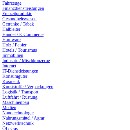
Fahrzeuge
Finanzdienstleistungen
Freizeitprodukte
Gesundheitswesen
Getränke / Tabak
Halbleiter
Handel / E-Commerce
Hardware
Holz / Papier
Hotels / Tourismus
Immobilien
Industrie / Mischkonzerne
Internet
IT-Dienstleistungen
Konsumgüter
Kosmetik
Kunststoffe / Verpackungen
Logistik / Transport
Luftfahrt / Rüstung
Maschinenbau
Medien
Nanotechnologie
Nahrungsmittel / Agrar
Netzwerktechnik
Öl / Gas