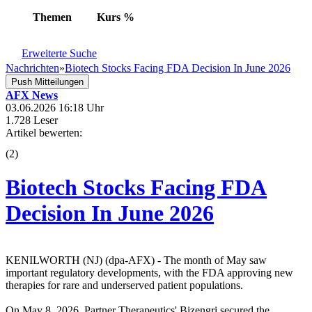
Themen
Kurs
%
Erweiterte Suche
Nachrichten
»
Biotech Stocks Facing FDA Decision In June 2026
Push Mitteilungen
AFX News
03.06.2026 16:18 Uhr
1.728 Leser
Artikel bewerten:
(
2
)
Biotech Stocks Facing FDA
Decision In June 2026
KENILWORTH (NJ) (dpa-AFX) - The month of May saw
important regulatory developments, with the FDA approving new
therapies for rare and underserved patient populations.
On May 8, 2026, Partner Therapeutics' Bizengri secured the