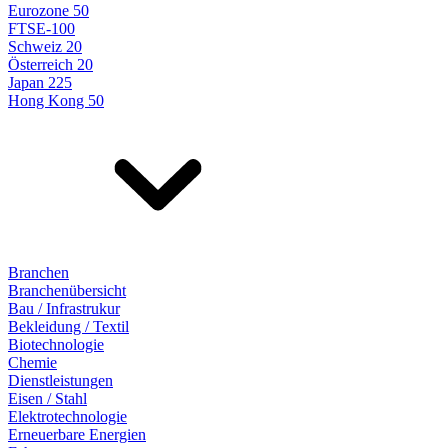
Eurozone 50
FTSE-100
Schweiz 20
Österreich 20
Japan 225
Hong Kong 50
Branchen
Branchenübersicht
Bau / Infrastrukur
Bekleidung / Textil
Biotechnologie
Chemie
Dienstleistungen
Eisen / Stahl
Elektrotechnologie
Erneuerbare Energien