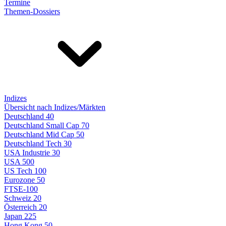
Termine
Themen-Dossiers
Indizes
Übersicht nach Indizes/Märkten
Deutschland 40
Deutschland Small Cap 70
Deutschland Mid Cap 50
Deutschland Tech 30
USA Industrie 30
USA 500
US Tech 100
Eurozone 50
FTSE-100
Schweiz 20
Österreich 20
Japan 225
Hong Kong 50