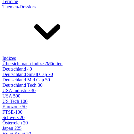
Termine
Themen-Dossiers
Indizes
Übersicht nach Indizes/Märkten
Deutschland 40
Deutschland Small Cap 70
Deutschland Mid Cap 50
Deutschland Tech 30
USA Industrie 30
USA 500
US Tech 100
Eurozone 50
FTSE-100
Schweiz 20
Österreich 20
Japan 225
Hong Kong 50