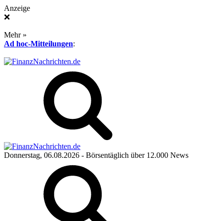
Anzeige
❌
Mehr »
Ad hoc-Mitteilungen
:
Donnerstag, 06.08.2026
- Börsentäglich über 12.000 News