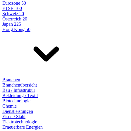
Eurozone 50
FTSE-100
Schweiz 20
Österreich 20
Japan 225
Hong Kong 50
Branchen
Branchenübersicht
Bau / Infrastrukur
Bekleidung / Textil
Biotechnologie
Chemie
Dienstleistungen
Eisen / Stahl
Elektrotechnologie
Erneuerbare Energien