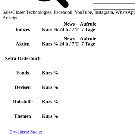
SalesCloser Technologies: Facebook, YouTube, Instagram, WhatsAp
Anzeige
News
Aufrufe
Indizes
Kurs
%
24 h / 7 T
7 Tage
News
Aufrufe
Aktien
Kurs
%
24 h / 7 T
7 Tage
Xetra-Orderbuch
Fonds
Kurs
%
Devisen
Kurs
%
Rohstoffe
Kurs
%
Themen
Kurs
%
Erweiterte Suche