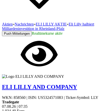
Aktien
»
Nachrichten
»
ELI LILLY AKTIE
»
Eli Lilly halbiert
Milliardeninvestition in Rheinland-Pfalz
Realtimekurse aktiv
Push Mitteilungen
ELI LILLY AND COMPANY
WKN: 858560
|
ISIN: US5324571083
|
Ticker-Symbol: LLY
Tradegate
07.08.26
|
07:35
1.034,40
Euro