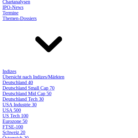
Chartanalysen
IPO-News
Termine
Themen-Dossiers
Indizes
Übersicht nach Indizes/Märkten
Deutschland 40
Deutschland Small Cap 70
Deutschland Mid Cap 50
Deutschland Tech 30
USA Industrie 30
USA 500
US Tech 100
Eurozone 50
FTSE-100
Schweiz 20
Österreich 20