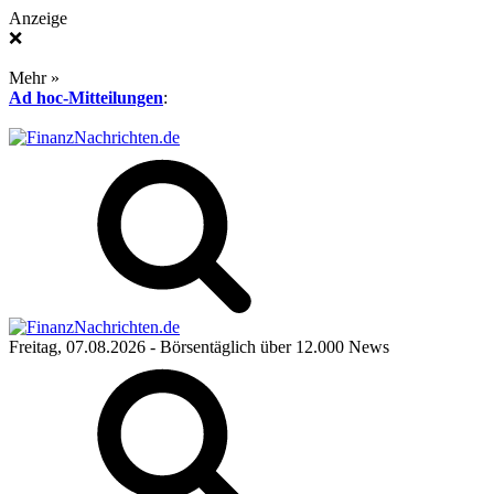
Anzeige
❌
Mehr »
Ad hoc-Mitteilungen
:
Freitag, 07.08.2026
- Börsentäglich über 12.000 News