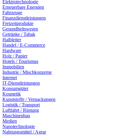
Elektrotechnologie
Erneuerbare Energien
Fahrzeuge
Finanzdienstleistungen
Freizeitprodukte
Gesundheitswesen
Getränke / Tabak
Halbleiter
Handel / E-Commerce
Hardware
Holz / Papier
Hotels / Tourismus
Immobilien
Industrie / Mischkonzerne
Internet
IT-Dienstleistungen
Konsumgüter
Kosmetik
Kunststoffe / Verpackungen
Logistik / Transport
Luftfahrt / Rüstung
Maschinenbau
Medien
Nanotechnologie
Nahrungsmittel / Agrar