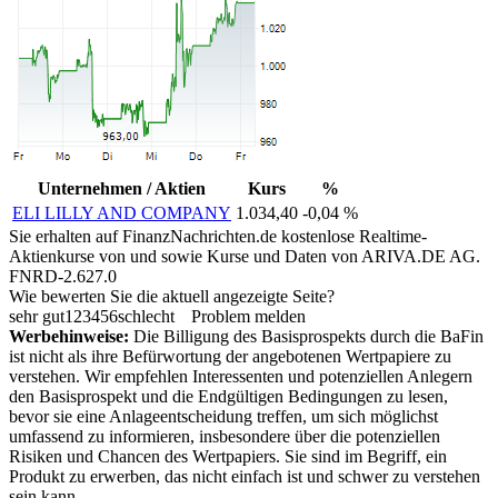
Unternehmen / Aktien
Kurs
%
ELI LILLY AND COMPANY
1.034,40
-0,04 %
Sie erhalten auf FinanzNachrichten.de kostenlose Realtime-
Aktienkurse von
und
sowie Kurse und Daten von
ARIVA.DE AG
.
FNRD-2.627.0
Wie bewerten Sie die aktuell angezeigte Seite?
sehr gut
1
2
3
4
5
6
schlecht
Problem melden
Werbehinweise:
Die Billigung des Basisprospekts durch die BaFin
ist nicht als ihre Befürwortung der angebotenen Wertpapiere zu
verstehen. Wir empfehlen Interessenten und potenziellen Anlegern
den Basisprospekt und die Endgültigen Bedingungen zu lesen,
bevor sie eine Anlageentscheidung treffen, um sich möglichst
umfassend zu informieren, insbesondere über die potenziellen
Risiken und Chancen des Wertpapiers. Sie sind im Begriff, ein
Produkt zu erwerben, das nicht einfach ist und schwer zu verstehen
sein kann.