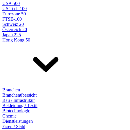
USA 500
US Tech 100
Eurozone 50
FTSE-100
Schweiz 20
Österreich 20
Japan 225
Hong Kong 50
Branchen
Branchenübersicht
Bau / Infrastrukur
Bekleidung / Textil
Biotechnologie
Chemie
Dienstleistungen
Eisen / Stahl