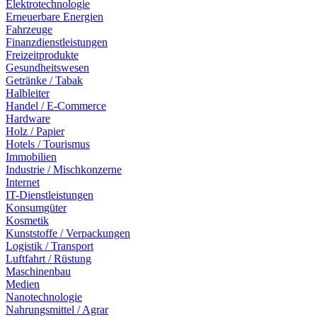
Elektrotechnologie
Erneuerbare Energien
Fahrzeuge
Finanzdienstleistungen
Freizeitprodukte
Gesundheitswesen
Getränke / Tabak
Halbleiter
Handel / E-Commerce
Hardware
Holz / Papier
Hotels / Tourismus
Immobilien
Industrie / Mischkonzerne
Internet
IT-Dienstleistungen
Konsumgüter
Kosmetik
Kunststoffe / Verpackungen
Logistik / Transport
Luftfahrt / Rüstung
Maschinenbau
Medien
Nanotechnologie
Nahrungsmittel / Agrar