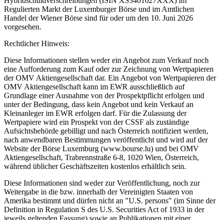
Hybridschuldverschreibungen (ISIN XS3401027XXX) im
Regulierten Markt der Luxemburger Börse und im Amtlichen
Handel der Wiener Börse sind für oder um den 10. Juni 2026
vorgesehen.
Rechtlicher Hinweis:
Diese Informationen stellen weder ein Angebot zum Verkauf noch
eine Aufforderung zum Kauf oder zur Zeichnung von Wertpapieren
der OMV Aktiengesellschaft dar. Ein Angebot von Wertpapieren der
OMV Aktiengesellschaft kann im EWR ausschließlich auf
Grundlage einer Ausnahme von der Prospektpflicht erfolgen und
unter der Bedingung, dass kein Angebot und kein Verkauf an
Kleinanleger im EWR erfolgen darf. Für die Zulassung der
Wertpapiere wird ein Prospekt von der CSSF als zuständige
Aufsichtsbehörde gebilligt und nach Österreich notifiziert werden,
nach anwendbaren Bestimmungen veröffentlicht und wird auf der
Website der Börse Luxemburg (www.bourse.lu) und bei OMV
Aktiengesellschaft, Trabrennstraße 6-8, 1020 Wien, Österreich,
während üblicher Geschäftszeiten kostenlos erhältlich sein.
Diese Informationen sind weder zur Veröffentlichung, noch zur
Weitergabe in die bzw. innerhalb der Vereinigten Staaten von
Amerika bestimmt und dürfen nicht an "U.S. persons" (im Sinne der
Definition in Regulation S des U.S. Securities Act of 1933 in der
jeweils geltenden Fassung) sowie an Publikationen mit einer