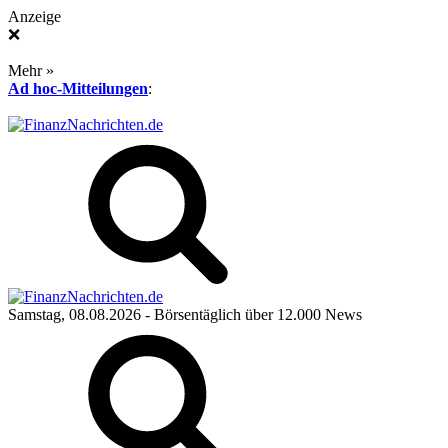
Anzeige
❌
Mehr »
Ad hoc-Mitteilungen
:
Samstag, 08.08.2026
- Börsentäglich über 12.000 News