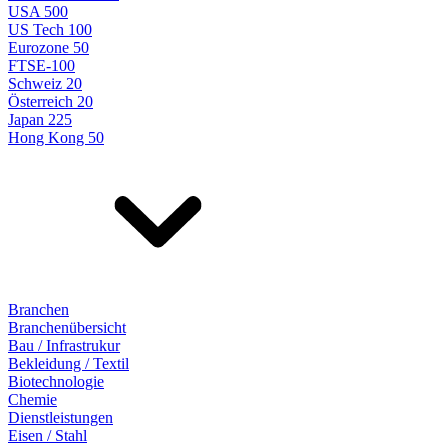
USA 500
US Tech 100
Eurozone 50
FTSE-100
Schweiz 20
Österreich 20
Japan 225
Hong Kong 50
Branchen
Branchenübersicht
Bau / Infrastrukur
Bekleidung / Textil
Biotechnologie
Chemie
Dienstleistungen
Eisen / Stahl