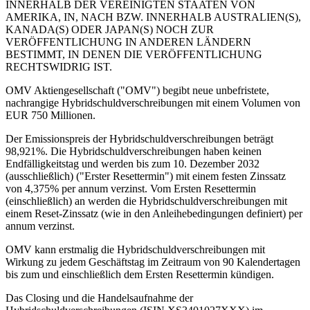
INNERHALB DER VEREINIGTEN STAATEN VON
AMERIKA, IN, NACH BZW. INNERHALB AUSTRALIEN(S),
KANADA(S) ODER JAPAN(S) NOCH ZUR
VERÖFFENTLICHUNG IN ANDEREN LÄNDERN
BESTIMMT, IN DENEN DIE VERÖFFENTLICHUNG
RECHTSWIDRIG IST.
OMV Aktiengesellschaft ("OMV") begibt neue unbefristete,
nachrangige Hybridschuldverschreibungen mit einem Volumen von
EUR 750 Millionen.
Der Emissionspreis der Hybridschuldverschreibungen beträgt
98,921%. Die Hybridschuldverschreibungen haben keinen
Endfälligkeitstag und werden bis zum 10. Dezember 2032
(ausschließlich) ("Erster Resettermin") mit einem festen Zinssatz
von 4,375% per annum verzinst. Vom Ersten Resettermin
(einschließlich) an werden die Hybridschuldverschreibungen mit
einem Reset-Zinssatz (wie in den Anleihebedingungen definiert) per
annum verzinst.
OMV kann erstmalig die Hybridschuldverschreibungen mit
Wirkung zu jedem Geschäftstag im Zeitraum von 90 Kalendertagen
bis zum und einschließlich dem Ersten Resettermin kündigen.
Das Closing und die Handelsaufnahme der