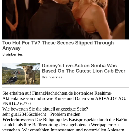
Sie erhalten auf FinanzNachrichten.de kostenlose Realtime-
Aktienkurse von
und
sowie Kurse und Daten von
ARIVA.DE AG
.
FNRD-2.627.0
Wie bewerten Sie die aktuell angezeigte Seite?
sehr gut
1
2
3
4
5
6
schlecht
Problem melden
Werbehinweise:
Die Billigung des Basisprospekts durch die BaFin
ist nicht als ihre Befürwortung der angebotenen Wertpapiere zu
verstehen. Wir empfehlen Interessenten und potenziellen Anlegern