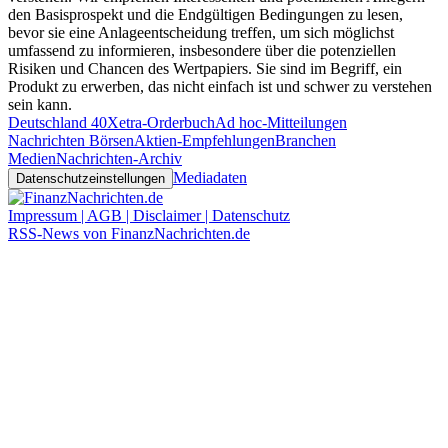
den Basisprospekt und die Endgültigen Bedingungen zu lesen,
bevor sie eine Anlageentscheidung treffen, um sich möglichst
umfassend zu informieren, insbesondere über die potenziellen
Risiken und Chancen des Wertpapiers. Sie sind im Begriff, ein
Produkt zu erwerben, das nicht einfach ist und schwer zu verstehen
sein kann.
Deutschland 40
Xetra-Orderbuch
Ad hoc-Mitteilungen
Nachrichten Börsen
Aktien-Empfehlungen
Branchen
Medien
Nachrichten-Archiv
Mediadaten
Datenschutzeinstellungen
Impressum | AGB | Disclaimer | Datenschutz
RSS-News von FinanzNachrichten.de