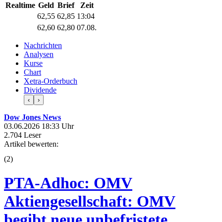
Realtime
Geld
Brief
Zeit
62,55
62,85
13:04
62,60
62,80
07.08.
Nachrichten
Analysen
Kurse
Chart
Xetra-Orderbuch
Dividende
‹
›
Dow Jones News
03.06.2026 18:33 Uhr
2.704 Leser
Artikel bewerten:
(
2
)
PTA-Adhoc: OMV
Aktiengesellschaft: OMV
begibt neue unbefristete,