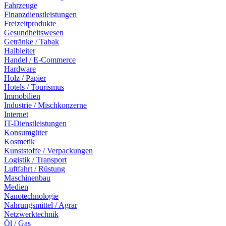
Fahrzeuge
Finanzdienstleistungen
Freizeitprodukte
Gesundheitswesen
Getränke / Tabak
Halbleiter
Handel / E-Commerce
Hardware
Holz / Papier
Hotels / Tourismus
Immobilien
Industrie / Mischkonzerne
Internet
IT-Dienstleistungen
Konsumgüter
Kosmetik
Kunststoffe / Verpackungen
Logistik / Transport
Luftfahrt / Rüstung
Maschinenbau
Medien
Nanotechnologie
Nahrungsmittel / Agrar
Netzwerktechnik
Öl / Gas