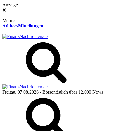
Anzeige
❌
Mehr »
Ad hoc-Mitteilungen
:
Freitag, 07.08.2026
- Börsentäglich über 12.000 News