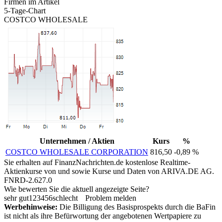
Firmen im Artikel
5-Tage-Chart
COSTCO WHOLESALE
Unternehmen / Aktien
Kurs
%
COSTCO WHOLESALE CORPORATION
816,50
-0,89 %
Sie erhalten auf FinanzNachrichten.de kostenlose Realtime-
Aktienkurse von
und
sowie Kurse und Daten von
ARIVA.DE AG
.
FNRD-2.627.0
Wie bewerten Sie die aktuell angezeigte Seite?
sehr gut
1
2
3
4
5
6
schlecht
Problem melden
Werbehinweise:
Die Billigung des Basisprospekts durch die BaFin
ist nicht als ihre Befürwortung der angebotenen Wertpapiere zu