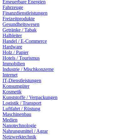
Erneuerbare Energien
Fahrzeuge
Finanzdienstleistungen
Freizeitprodukte
Gesundheitswesen
Getränke / Tabak
Halbleiter
Handel / E-Commerce
Hardware
Holz / Papier
Hotels / Tourismus
Immobilien
Industrie / Mischkonzerne
Internet
IT-Dienstleistungen
Konsumgüter
Kosmetik
Kunststoffe / Verpackungen
Logistik / Transport
Luftfahrt / Rüstung
Maschinenbau
Medien
Nanotechnologie
Nahrungsmittel / Agrar
Netzwerktechnik