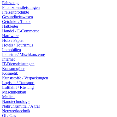
Fahrzeuge
Finanzdienstleistungen
Freizeitprodukte
Gesundheitswesen
Getränke / Tabak
Halbleiter
Handel / E-Commerce
Hardware
Holz / Papier
Hotels / Tourismus
Immobilien
Industrie / Mischkonzerne
Internet
IT-Dienstleistungen
Konsumgüter
Kosmetik
Kunststoffe / Verpackungen
Logistik / Transport
Luftfahrt / Rüstung
Maschinenbau
Medien
Nanotechnologie
Nahrungsmittel / Agrar
Netzwerktechnik
Öl / Gas