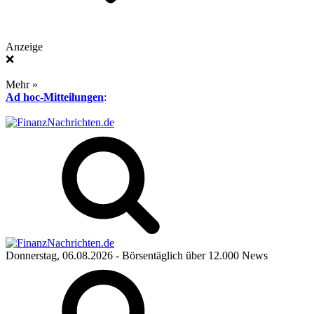
Anzeige
❌
Mehr »
Ad hoc-Mitteilungen
:
Donnerstag, 06.08.2026
- Börsentäglich über 12.000 News