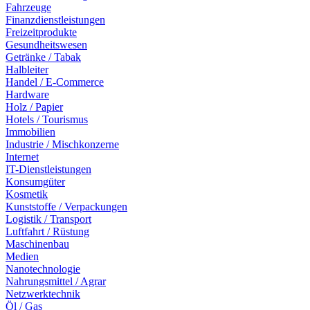
Fahrzeuge
Finanzdienstleistungen
Freizeitprodukte
Gesundheitswesen
Getränke / Tabak
Halbleiter
Handel / E-Commerce
Hardware
Holz / Papier
Hotels / Tourismus
Immobilien
Industrie / Mischkonzerne
Internet
IT-Dienstleistungen
Konsumgüter
Kosmetik
Kunststoffe / Verpackungen
Logistik / Transport
Luftfahrt / Rüstung
Maschinenbau
Medien
Nanotechnologie
Nahrungsmittel / Agrar
Netzwerktechnik
Öl / Gas