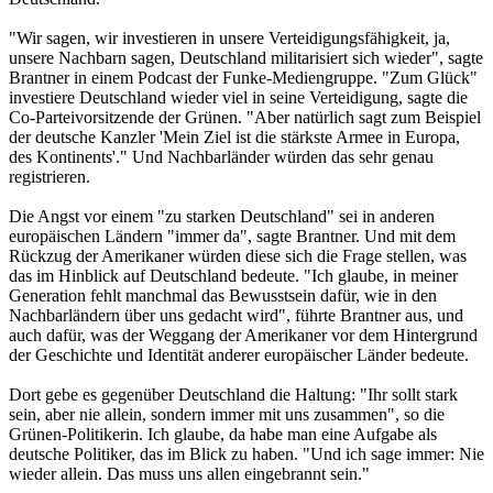
"Wir sagen, wir investieren in unsere Verteidigungsfähigkeit, ja,
unsere Nachbarn sagen, Deutschland militarisiert sich wieder", sagte
Brantner in einem Podcast der Funke-Mediengruppe. "Zum Glück"
investiere Deutschland wieder viel in seine Verteidigung, sagte die
Co-Parteivorsitzende der Grünen. "Aber natürlich sagt zum Beispiel
der deutsche Kanzler 'Mein Ziel ist die stärkste Armee in Europa,
des Kontinents'." Und Nachbarländer würden das sehr genau
registrieren.
Die Angst vor einem "zu starken Deutschland" sei in anderen
europäischen Ländern "immer da", sagte Brantner. Und mit dem
Rückzug der Amerikaner würden diese sich die Frage stellen, was
das im Hinblick auf Deutschland bedeute. "Ich glaube, in meiner
Generation fehlt manchmal das Bewusstsein dafür, wie in den
Nachbarländern über uns gedacht wird", führte Brantner aus, und
auch dafür, was der Weggang der Amerikaner vor dem Hintergrund
der Geschichte und Identität anderer europäischer Länder bedeute.
Dort gebe es gegenüber Deutschland die Haltung: "Ihr sollt stark
sein, aber nie allein, sondern immer mit uns zusammen", so die
Grünen-Politikerin. Ich glaube, da habe man eine Aufgabe als
deutsche Politiker, das im Blick zu haben. "Und ich sage immer: Nie
wieder allein. Das muss uns allen eingebrannt sein."