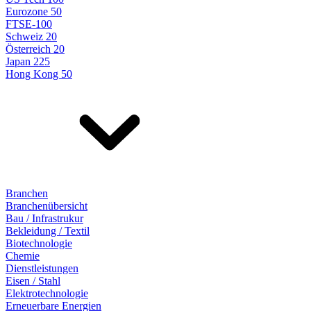
Eurozone 50
FTSE-100
Schweiz 20
Österreich 20
Japan 225
Hong Kong 50
Branchen
Branchenübersicht
Bau / Infrastrukur
Bekleidung / Textil
Biotechnologie
Chemie
Dienstleistungen
Eisen / Stahl
Elektrotechnologie
Erneuerbare Energien