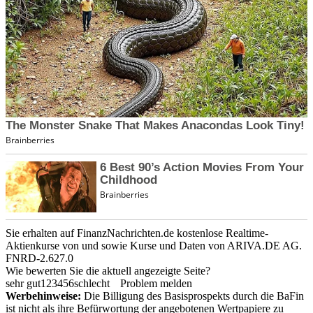
Sie erhalten auf FinanzNachrichten.de kostenlose Realtime-
Aktienkurse von
und
sowie Kurse und Daten von
ARIVA.DE AG
.
FNRD-2.627.0
Wie bewerten Sie die aktuell angezeigte Seite?
sehr gut
1
2
3
4
5
6
schlecht
Problem melden
Werbehinweise:
Die Billigung des Basisprospekts durch die BaFin
ist nicht als ihre Befürwortung der angebotenen Wertpapiere zu