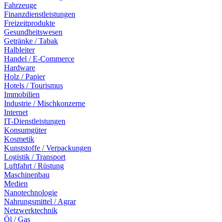
Fahrzeuge
Finanzdienstleistungen
Freizeitprodukte
Gesundheitswesen
Getränke / Tabak
Halbleiter
Handel / E-Commerce
Hardware
Holz / Papier
Hotels / Tourismus
Immobilien
Industrie / Mischkonzerne
Internet
IT-Dienstleistungen
Konsumgüter
Kosmetik
Kunststoffe / Verpackungen
Logistik / Transport
Luftfahrt / Rüstung
Maschinenbau
Medien
Nanotechnologie
Nahrungsmittel / Agrar
Netzwerktechnik
Öl / Gas