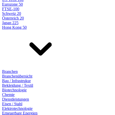
Eurozone 50
FTSE-100
Schweiz 20
Österreich 20
Japan 225
Hong Kong 50
Branchen
Branchenübersicht
Bau / Infrastrukur
Bekleidung / Textil
Biotechnologie
Chemie
Dienstleistungen
Eisen / Stahl
Elektrotechnologie
Erneuerbare Energien