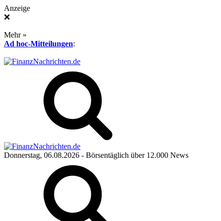
Anzeige
❌
Mehr »
Ad hoc-Mitteilungen
:
Donnerstag, 06.08.2026
- Börsentäglich über 12.000 News