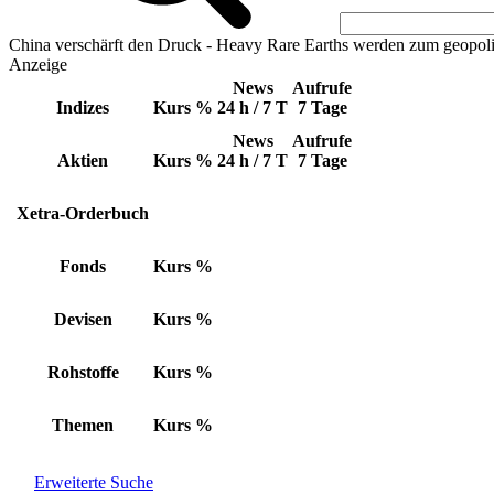
China verschärft den Druck - Heavy Rare Earths werden zum geopoli
Anzeige
News
Aufrufe
Indizes
Kurs
%
24 h / 7 T
7 Tage
News
Aufrufe
Aktien
Kurs
%
24 h / 7 T
7 Tage
Xetra-Orderbuch
Fonds
Kurs
%
Devisen
Kurs
%
Rohstoffe
Kurs
%
Themen
Kurs
%
Erweiterte Suche