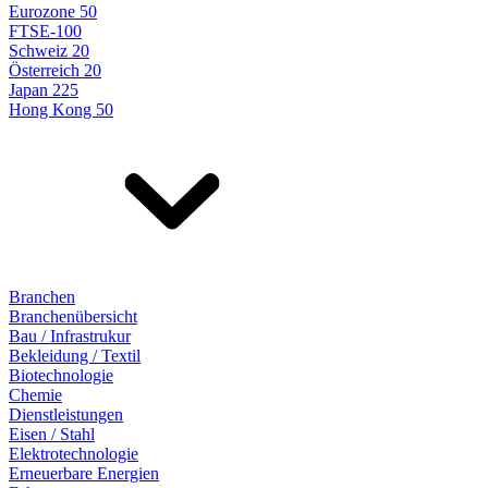
Eurozone 50
FTSE-100
Schweiz 20
Österreich 20
Japan 225
Hong Kong 50
Branchen
Branchenübersicht
Bau / Infrastrukur
Bekleidung / Textil
Biotechnologie
Chemie
Dienstleistungen
Eisen / Stahl
Elektrotechnologie
Erneuerbare Energien