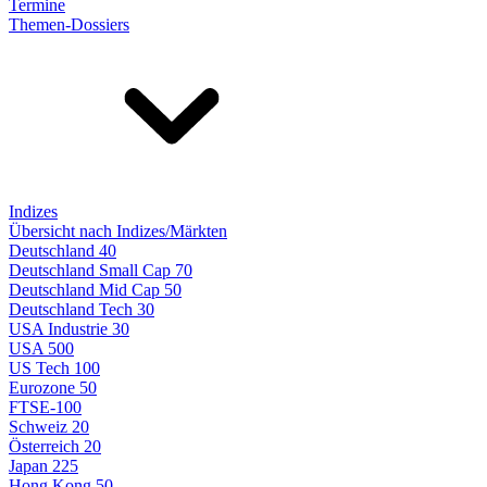
Termine
Themen-Dossiers
Indizes
Übersicht nach Indizes/Märkten
Deutschland 40
Deutschland Small Cap 70
Deutschland Mid Cap 50
Deutschland Tech 30
USA Industrie 30
USA 500
US Tech 100
Eurozone 50
FTSE-100
Schweiz 20
Österreich 20
Japan 225
Hong Kong 50