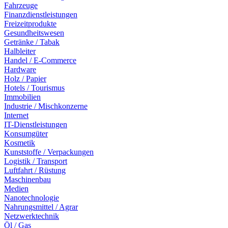
Fahrzeuge
Finanzdienstleistungen
Freizeitprodukte
Gesundheitswesen
Getränke / Tabak
Halbleiter
Handel / E-Commerce
Hardware
Holz / Papier
Hotels / Tourismus
Immobilien
Industrie / Mischkonzerne
Internet
IT-Dienstleistungen
Konsumgüter
Kosmetik
Kunststoffe / Verpackungen
Logistik / Transport
Luftfahrt / Rüstung
Maschinenbau
Medien
Nanotechnologie
Nahrungsmittel / Agrar
Netzwerktechnik
Öl / Gas