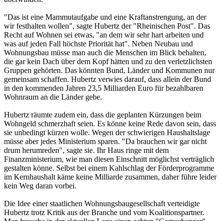
"Das ist eine Mammutaufgabe und eine Kraftanstrengung, an der
wir festhalten wollen", sagte Hubertz der "Rheinischen Post". Das
Recht auf Wohnen sei etwas, "an dem wir sehr hart arbeiten und
was auf jeden Fall höchste Priorität hat". Neben Neubau und
Wohnungsbau müsse man auch die Menschen im Blick behalten,
die gar kein Dach über dem Kopf hätten und zu den verletzlichsten
Gruppen gehörten. Das könnten Bund, Länder und Kommunen nur
gemeinsam schaffen. Hubertz verwies darauf, dass allein der Bund
in den kommenden Jahren 23,5 Milliarden Euro für bezahlbaren
Wohnraum an die Länder gebe.
Hubertz räumte zudem ein, dass die geplanten Kürzungen beim
Wohngeld schmerzhaft seien. Es könne keine Rede davon sein, dass
sie unbedingt kürzen wolle. Wegen der schwierigen Haushaltslage
müsse aber jedes Ministerium sparen. "Da brauchen wir gar nicht
drum herumreden", sagte sie. Ihr Haus ringe mit dem
Finanzministerium, wie man diesen Einschnitt möglichst verträglich
gestalten könne. Selbst bei einem Kahlschlag der Förderprogramme
im Kernhaushalt käme keine Milliarde zusammen, daher führe leider
kein Weg daran vorbei.
Die Idee einer staatlichen Wohnungsbaugesellschaft verteidigte
Hubertz trotz Kritik aus der Branche und vom Koalitionspartner.