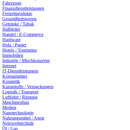
Fahrzeuge
Finanzdienstleistungen
Freizeitprodukte
Gesundheitswesen
Getränke / Tabak
Halbleiter
Handel / E-Commerce
Hardware
Holz / Papier
Hotels / Tourismus
Immobilien
Industrie / Mischkonzerne
Internet
IT-Dienstleistungen
Konsumgüter
Kosmetik
Kunststoffe / Verpackungen
Logistik / Transport
Luftfahrt / Rüstung
Maschinenbau
Medien
Nanotechnologie
Nahrungsmittel / Agrar
Netzwerktechnik
Öl / Gas