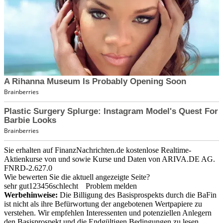
Sie erhalten auf FinanzNachrichten.de kostenlose Realtime-
Aktienkurse von
und
sowie Kurse und Daten von
ARIVA.DE AG
.
FNRD-2.627.0
Wie bewerten Sie die aktuell angezeigte Seite?
sehr gut
1
2
3
4
5
6
schlecht
Problem melden
Werbehinweise:
Die Billigung des Basisprospekts durch die BaFin
ist nicht als ihre Befürwortung der angebotenen Wertpapiere zu
verstehen. Wir empfehlen Interessenten und potenziellen Anlegern
den Basisprospekt und die Endgültigen Bedingungen zu lesen,