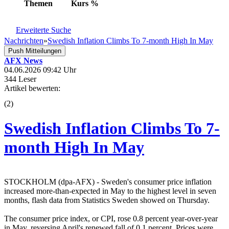
Themen
Kurs
%
Erweiterte Suche
Nachrichten
»
Swedish Inflation Climbs To 7-month High In May
Push Mitteilungen
AFX News
04.06.2026 09:42 Uhr
344 Leser
Artikel bewerten:
(
2
)
Swedish Inflation Climbs To 7-
month High In May
STOCKHOLM (dpa-AFX) - Sweden's consumer price inflation
increased more-than-expected in May to the highest level in seven
months, flash data from Statistics Sweden showed on Thursday.
The consumer price index, or CPI, rose 0.8 percent year-over-year
in May, reversing April's renewed fall of 0.1 percent. Prices were