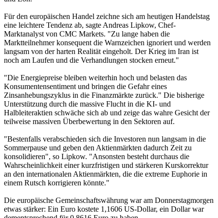
Für den europäischen Handel zeichne sich am heutigen Handelstag
eine leichtere Tendenz ab, sagte Andreas Lipkow, Chef-
Marktanalyst von CMC Markets. "Zu lange haben die
Marktteilnehmer konsequent die Warnzeichen ignoriert und werden
langsam von der harten Realität eingeholt. Der Krieg im Iran ist
noch am Laufen und die Verhandlungen stocken erneut."
"Die Energiepreise bleiben weiterhin hoch und belasten das
Konsumentensentiment und bringen die Gefahr eines
Zinsanhebungszyklus in die Finanzmärkte zurück." Die bisherige
Unterstützung durch die massive Flucht in die KI- und
Halbleiteraktien schwäche sich ab und zeige das wahre Gesicht der
teilweise massiven Überbewertung in den Sektoren auf.
"Bestenfalls verabschieden sich die Investoren nun langsam in die
Sommerpause und geben den Aktienmärkten dadurch Zeit zu
konsolidieren", so Lipkow. "Ansonsten besteht durchaus die
Wahrscheinlichkeit einer kurzfristigen und stärkeren Kurskorrektur
an den internationalen Aktienmärkten, die die extreme Euphorie in
einem Rutsch korrigieren könnte."
Die europäische Gemeinschaftswährung war am Donnerstagmorgen
etwas stärker: Ein Euro kostete 1,1606 US-Dollar, ein Dollar war
dementsprechend für 0,8616 Euro zu haben.