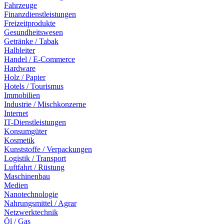
Fahrzeuge
Finanzdienstleistungen
Freizeitprodukte
Gesundheitswesen
Getränke / Tabak
Halbleiter
Handel / E-Commerce
Hardware
Holz / Papier
Hotels / Tourismus
Immobilien
Industrie / Mischkonzerne
Internet
IT-Dienstleistungen
Konsumgüter
Kosmetik
Kunststoffe / Verpackungen
Logistik / Transport
Luftfahrt / Rüstung
Maschinenbau
Medien
Nanotechnologie
Nahrungsmittel / Agrar
Netzwerktechnik
Öl / Gas