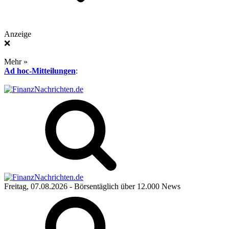
Anzeige
❌
Mehr »
Ad hoc-Mitteilungen
:
Freitag, 07.08.2026
- Börsentäglich über 12.000 News