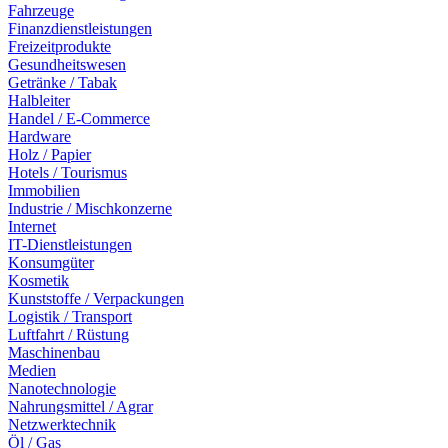
Fahrzeuge
Finanzdienstleistungen
Freizeitprodukte
Gesundheitswesen
Getränke / Tabak
Halbleiter
Handel / E-Commerce
Hardware
Holz / Papier
Hotels / Tourismus
Immobilien
Industrie / Mischkonzerne
Internet
IT-Dienstleistungen
Konsumgüter
Kosmetik
Kunststoffe / Verpackungen
Logistik / Transport
Luftfahrt / Rüstung
Maschinenbau
Medien
Nanotechnologie
Nahrungsmittel / Agrar
Netzwerktechnik
Öl / Gas