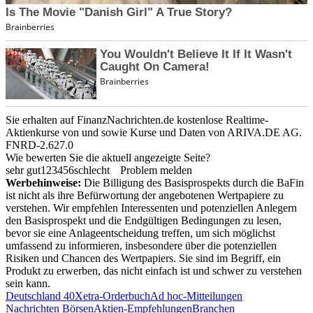
Sie erhalten auf FinanzNachrichten.de kostenlose Realtime-
Aktienkurse von
und
sowie Kurse und Daten von
ARIVA.DE AG
.
FNRD-2.627.0
Wie bewerten Sie die aktuell angezeigte Seite?
sehr gut
1
2
3
4
5
6
schlecht
Problem melden
Werbehinweise:
Die Billigung des Basisprospekts durch die BaFin
ist nicht als ihre Befürwortung der angebotenen Wertpapiere zu
verstehen. Wir empfehlen Interessenten und potenziellen Anlegern
den Basisprospekt und die Endgültigen Bedingungen zu lesen,
bevor sie eine Anlageentscheidung treffen, um sich möglichst
umfassend zu informieren, insbesondere über die potenziellen
Risiken und Chancen des Wertpapiers. Sie sind im Begriff, ein
Produkt zu erwerben, das nicht einfach ist und schwer zu verstehen
sein kann.
Deutschland 40
Xetra-Orderbuch
Ad hoc-Mitteilungen
Nachrichten Börsen
Aktien-Empfehlungen
Branchen