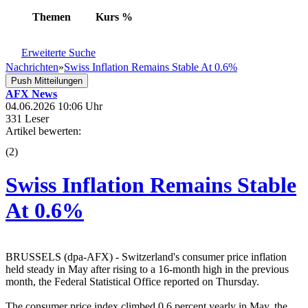
Themen
Kurs
%
Erweiterte Suche
Nachrichten
»
Swiss Inflation Remains Stable At 0.6%
Push Mitteilungen
AFX News
04.06.2026 10:06 Uhr
331 Leser
Artikel bewerten:
(
2
)
Swiss Inflation Remains Stable
At 0.6%
BRUSSELS (dpa-AFX) - Switzerland's consumer price inflation
held steady in May after rising to a 16-month high in the previous
month, the Federal Statistical Office reported on Thursday.
The consumer price index climbed 0.6 percent yearly in May, the