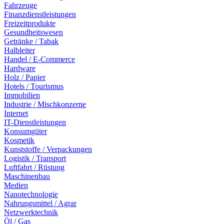
Fahrzeuge
Finanzdienstleistungen
Freizeitprodukte
Gesundheitswesen
Getränke / Tabak
Halbleiter
Handel / E-Commerce
Hardware
Holz / Papier
Hotels / Tourismus
Immobilien
Industrie / Mischkonzerne
Internet
IT-Dienstleistungen
Konsumgüter
Kosmetik
Kunststoffe / Verpackungen
Logistik / Transport
Luftfahrt / Rüstung
Maschinenbau
Medien
Nanotechnologie
Nahrungsmittel / Agrar
Netzwerktechnik
Öl / Gas