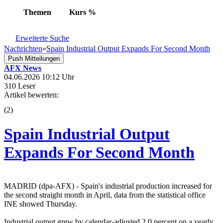
Themen
Kurs
%
Erweiterte Suche
Nachrichten
»
Spain Industrial Output Expands For Second Month
Push Mitteilungen
AFX News
04.06.2026 10:12 Uhr
310 Leser
Artikel bewerten:
(
2
)
Spain Industrial Output
Expands For Second Month
MADRID (dpa-AFX) - Spain's industrial production increased for
the second straight month in April, data from the statistical office
INE showed Thursday.
Industrial output grew by calendar-adjusted 2.0 percent on a yearly