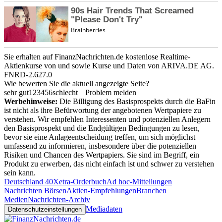
Sie erhalten auf FinanzNachrichten.de kostenlose Realtime-
Aktienkurse von
und
sowie Kurse und Daten von
ARIVA.DE AG
.
FNRD-2.627.0
Wie bewerten Sie die aktuell angezeigte Seite?
sehr gut
1
2
3
4
5
6
schlecht
Problem melden
Werbehinweise:
Die Billigung des Basisprospekts durch die BaFin
ist nicht als ihre Befürwortung der angebotenen Wertpapiere zu
verstehen. Wir empfehlen Interessenten und potenziellen Anlegern
den Basisprospekt und die Endgültigen Bedingungen zu lesen,
bevor sie eine Anlageentscheidung treffen, um sich möglichst
umfassend zu informieren, insbesondere über die potenziellen
Risiken und Chancen des Wertpapiers. Sie sind im Begriff, ein
Produkt zu erwerben, das nicht einfach ist und schwer zu verstehen
sein kann.
Deutschland 40
Xetra-Orderbuch
Ad hoc-Mitteilungen
Nachrichten Börsen
Aktien-Empfehlungen
Branchen
Medien
Nachrichten-Archiv
Mediadaten
Datenschutzeinstellungen