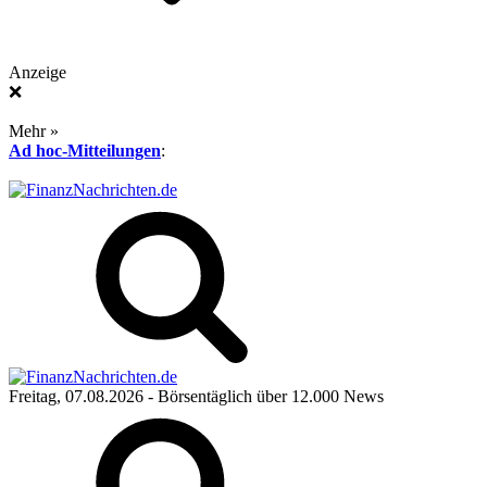
Anzeige
❌
Mehr »
Ad hoc-Mitteilungen
:
Freitag, 07.08.2026
- Börsentäglich über 12.000 News