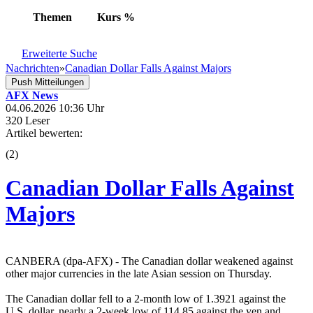
Themen
Kurs
%
Erweiterte Suche
Nachrichten
»
Canadian Dollar Falls Against Majors
Push Mitteilungen
AFX News
04.06.2026 10:36 Uhr
320 Leser
Artikel bewerten:
(
2
)
Canadian Dollar Falls Against
Majors
CANBERA (dpa-AFX) - The Canadian dollar weakened against
other major currencies in the late Asian session on Thursday.
The Canadian dollar fell to a 2-month low of 1.3921 against the
U.S. dollar, nearly a 2-week low of 114.85 against the yen and