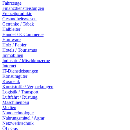
Fahrzeuge
Finanzdienstleistungen
Freizeitprodukte
Gesundheitswesen
Getränke / Tabak
Halbleiter
Handel / E-Commerce
Hardware
Holz / Papier
Hotels / Tourismus
Immobilien
Industrie / Mischkonzerne
Internet
IT-Dienstleistungen
Konsumgüter
Kosmetik
Kunststoffe / Verpackungen
Logistik / Transport
Luftfahrt / Rüstung
Maschinenbau
Medien
Nanotechnologie
Nahrungsmittel / Agrar
Netzwerktechnik
Öl / Gas