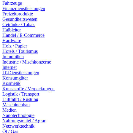
Fahrzeuge
Finanzdienstleistungen
Freizeitprodukte
Gesundheitswesen
Getränke / Tabak
Halbleiter
Handel / E-Commerce
Hardware
Holz / Papier
Hotels / Tourismus
Immobilien
Industrie / Mischkonzerne
Internet
IT-Dienstleistungen
Konsumgüter
Kosmetik
Kunststoffe / Verpackungen
Logistik / Transport
Luftfahrt / Rüstung
Maschinenbau
Medien
Nanotechnologie
Nahrungsmittel / Agrar
Netzwerktechnik
Öl / Gas