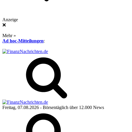
Anzeige
❌
Mehr »
Ad hoc-Mitteilungen
:
Freitag, 07.08.2026
- Börsentäglich über 12.000 News