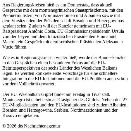
Aus Regierungskreisen hieß es am Donnerstag, dass aktuell
Gespräche mit dem montenegrinischen Staatspräsidenten, mit den
Premierministern von Nordmazedonien und Albanien sowie mit
dem Vorsitzenden der Präsidentschaft Bosnien und Herzegowinas
geplant seien. Zudem will der Kanzler gemeinsam mit EU-
Ratspräsident António Costa, EU-Kommissionspräsidentin Ursula
von der Leyen und dem französischen Präsidenten Emmanuel
Macron ein Gespräch mit dem serbischen Präsidenten Aleksandar
Vucic führen.
Wie es in Regierungskreisen weiter hieß, werde der Bundeskanzler
in den Gesprächen einen besonderen Fokus auf die EU-
Beitrittsperspektiven der sechs Länder des Westlichen Balkans
legen. Es werden konkrete erste Vorschläge für eine schnellere
Integration in die EU-Institutionen und die EU-Politiken auch schon
vor dem Vollbeitritt erwartet.
Der EU-Westbalkan-Gipfel findet am Freitag in Tivat statt.
Montenegro ist dabei erstmals Gastgeber des Gipfels. Neben den 27
EU-Mitgliedstaaten und den EU-Institutionen sind zudem Albanien,
Bosnien und Herzegowina, Serbien, Nordmazedonien und der
Kosovo eingeladen.
© 2026 dts Nachrichtenagentur