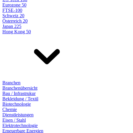
Eurozone 50
FTSE-100
Schweiz 20
Österreich 20
Japan 225
Hong Kong 50
Branchen
Branchenübersicht
Bau / Infrastrukur
Bekleidung / Textil
Biotechnologie
Chemie
Dienstleistungen
Eisen / Stahl
Elektrotechnologie
Erneuerbare Energien