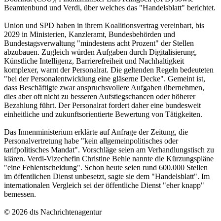
Beamtenbund und Verdi, über welches das "Handelsblatt" berichtet.
Union und SPD haben in ihrem Koalitionsvertrag vereinbart, bis
2029 in Ministerien, Kanzleramt, Bundesbehörden und
Bundestagsverwaltung "mindestens acht Prozent" der Stellen
abzubauen. Zugleich würden Aufgaben durch Digitalisierung,
Künstliche Intelligenz, Barrierefreiheit und Nachhaltigkeit
komplexer, warnt der Personalrat. Die geltenden Regeln bedeuteten
"bei der Personalentwicklung eine gläserne Decke". Gemeint ist,
dass Beschäftigte zwar anspruchsvollere Aufgaben übernehmen,
dies aber oft nicht zu besseren Aufstiegschancen oder höherer
Bezahlung führt. Der Personalrat fordert daher eine bundesweit
einheitliche und zukunftsorientierte Bewertung von Tätigkeiten.
Das Innenministerium erklärte auf Anfrage der Zeitung, die
Personalvertretung habe "kein allgemeinpolitisches oder
tarifpolitisches Mandat". Vorschläge seien am Verhandlungstisch zu
klären. Verdi-Vizechefin Christine Behle nannte die Kürzungspläne
"eine Fehlentscheidung". Schon heute seien rund 600.000 Stellen
im öffentlichen Dienst unbesetzt, sagte sie dem "Handelsblatt". Im
internationalen Vergleich sei der öffentliche Dienst "eher knapp"
bemessen.
© 2026 dts Nachrichtenagentur