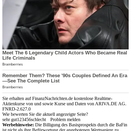
Sie erhalten auf FinanzNachrichten.de kostenlose Realtime-
Aktienkurse von
und
sowie Kurse und Daten von
ARIVA.DE AG
.
FNRD-2.627.0
Wie bewerten Sie die aktuell angezeigte Seite?
sehr gut
1
2
3
4
5
6
schlecht
Problem melden
Werbehinweise:
Die Billigung des Basisprospekts durch die BaFin
ist nicht als ihre Befürwortung der angebotenen Wertpapiere zu