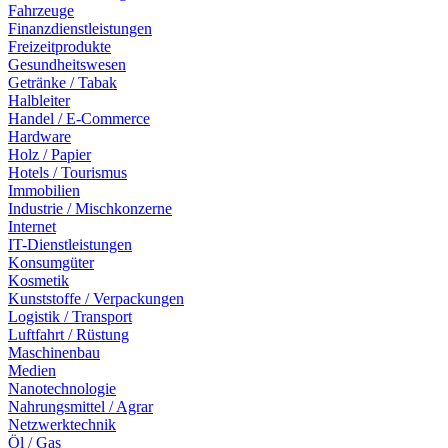
Fahrzeuge
Finanzdienstleistungen
Freizeitprodukte
Gesundheitswesen
Getränke / Tabak
Halbleiter
Handel / E-Commerce
Hardware
Holz / Papier
Hotels / Tourismus
Immobilien
Industrie / Mischkonzerne
Internet
IT-Dienstleistungen
Konsumgüter
Kosmetik
Kunststoffe / Verpackungen
Logistik / Transport
Luftfahrt / Rüstung
Maschinenbau
Medien
Nanotechnologie
Nahrungsmittel / Agrar
Netzwerktechnik
Öl / Gas